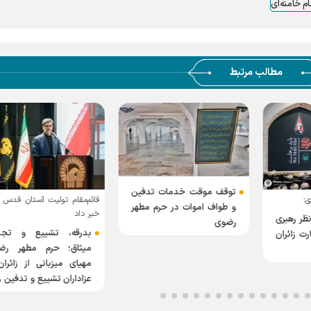
م خامنه‌ای
مطالب مرتبط
توقف موقت خدمات تدفین
ی:
قائم‌مقام تولیت آستان قدس
و طواف اموات در حرم مطهر
خبر داد
نظر رهبری
رضوی
بدرقه، تشییع و تجد
ت زائران
میثاق؛ حرم مطهر رض
مهیای میزبانی از زائرا
عزاداران تشییع و تدفین ر
شهید