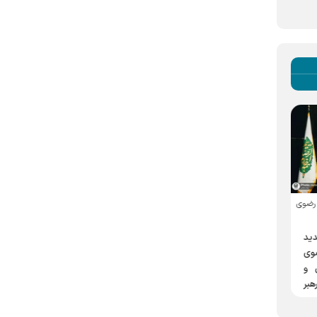
 رضوی
هدیه ثواب عبادات به روح
بررسی آخرین تمهیدات
رهبر شهید در پویش
بین‌المللی مراسم تشییع
ید
«همسایه خورشید»
رهبرشید در مشهد
وی
ن و
هبر