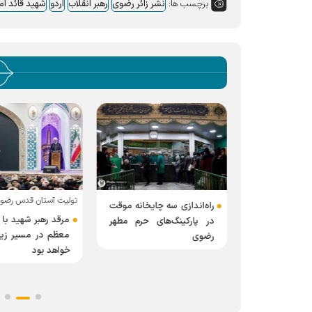
برچسب ها:
نشر زائر رضوی
رهبر انقلاب
اردو
شهید قائد اما
ید انقلاب در حرم
تولیت آستان قدس رضو
راه‌اندازی سه چایخانه موقت
مرقد رهبر شهید با 
در پارکینگ‌های حرم مطهر
ئران اردوزبان
معظم در مسیر زیار
رضوی
خواهد بود