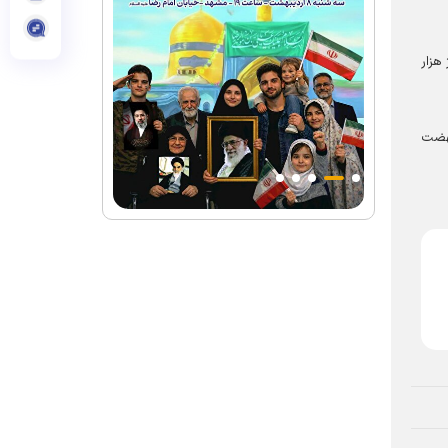
 هزار
نهضت