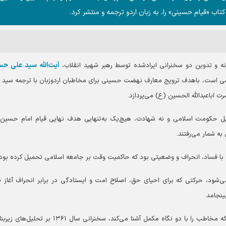
اب «قیام حسینی» را، به زبان اردو ترجمه و منتشر کرد.
آیت‌الله سید علی ح
نه و تدوین دو سخنرانی ایرادشده توسط رهبر شهید انقلاب،
‌های ۱۳۶۱ و ۱۳۶۳ هجری شمسی است، باهدف ترویج معارف نهضت حسینی برای مخاطبان اردو‌زبان با ترجمه سید
 اباعبدالله الحسین (ع) می‌پردازد.
کیل حکومت اسلامی و نه شهادت، هیچ‌یک به‌تنهایی هدف نهایی قیام امام حسین
به شمار می‌رفتند.
ا فساد، انحراف و وضعیتی بود که حاکمیت وقت بر جامعه اسلامی تحمیل کرده بود.
‌شود، حرکتی که برای احیای حق، اصلاح امت و ایستادگی در برابر انحراف آغاز 
نجامد.
بر اساس این گزارش، محتوای کتاب به‌گونه‌ای تدوین شده که مخاطب را با دو نگاه مکمل آشنا می‌کند، سخنرانی سال ۱