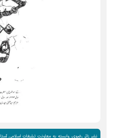
نشر زائر رضوی، وابسته به معاونت تبلیغات اسلامی آستا