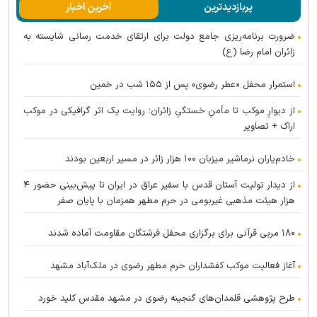
پربازدیدترین
آخرین اخبار
ضرورت برنامه‌ریزی جامع دولت برای ارتقای خدمت رسانی شایسته به
زائران امام رضا (ع)
استمرار محفل «عطر رضوی» پس از ۱۵۵ شب در خمین
از دیوارِ موکب تا مأمنِ خستگیِ زائران؛ روایت یک اثر گرافیکی در موکب
اراک + تصاویر
خادم‌یاران نرماشیر میزبان ۱۰۰ هزار زائر در مسیر اربعین بودند
از دیدار تولیت آستان قدس با سفیر عراق در ایران تا پیش‌بینی حضور ۴
هزار هیئت مذهبی غیربومی در حرم مطهر همزمان با پایان صفر
۱۸۰ مربی قرآنی برای برگزاری محفل فرشتگان مقاومت آماده شدند
آغاز فعالیت موکب کفشداران حرم مطهر رضوی در ملک‌آباد مشهد
طرح پژوهشی قلمدان‌های گنجینه رضوی در مشهد مقدس کلید خورد