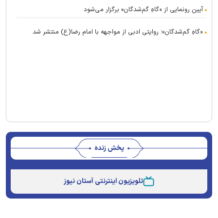
آیین رونمایی از «گاهِ گم‌شدگان» برگزار می‌شود
«گاهِ گم‌شدگان»؛ روایتی ادبی از مواجهه با امام رضا(ع) منتشر شد
پخش زنده
This
is
تلویزیون اینترنتی آستان نیوز
a
The media could not be loaded, either because the
modal
window.
server or network failed or because the format is not
supported.