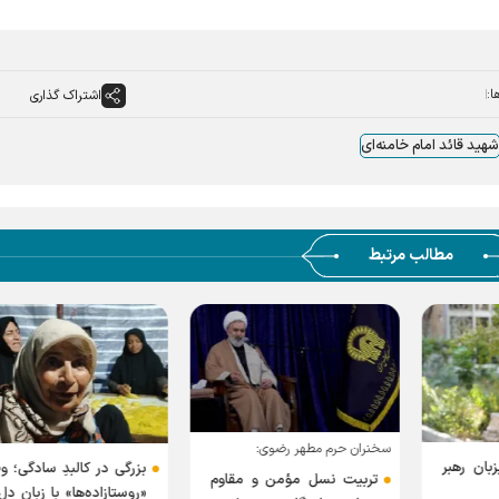
ا:
اشتراک گذاری
شهید قائد امام خامنه‌ای
مطالب مرتبط
سخنران حرم مطهر رضوی:
بان رهبر
بزرگی در کالبدِ سادگی؛ و
تربیت نسل مؤمن و مقاوم
«روستازاده‌ها» با زبانِ دل،