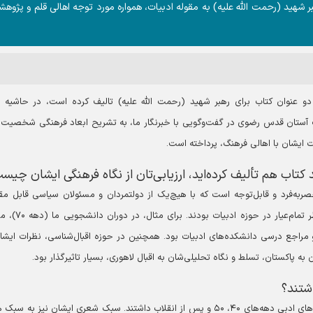
شهید (رحمت الله علیه) به مقوله ادبیات، همواره مورد توجه اهالی قلم و پژوهش
و عنوان کتاب برای رهبر شهید (رحمت الله علیه) تالیف کرده است، در حاشیه د
ت آستان قدس رضوی در گفت‌وگویی با خبرنگار ما، به تشریح ابعاد فرهنگی شخصیت
ت ایشان با اهالی فرهنگ، پرداخته است.
 کتاب هم تألیف کرده‌اید، ارزیابی‌تان از نگاه فرهنگی ایشان چیس
ر‌به‌فرد و قابل‌توجه است که با هیچ‌یک از دولتمردان و مسئولان سیاسی قابل مق
نیست. ایشان نه تنها یک سیاست‌مدار، بلکه یک صاحب‌نظر تمام‌عیا
و مراجع درسی دانشکده‌های ادبیات بود. همچنین در حوزه اقبال‌شناسی، نظرات ایشا
ه پاکستان، تسلط و نگاه تحلیلی‌شان به اقبال لاهوری، بسیار تاثیرگذار بود.
شتند؟
رهبر شهید (رحمت الله علیه) تسلط بی‌نظیری بر جریان‌سازی‌های ادبی دهه‌های ۴۰، ۵۰ و پس از انقلاب داشتند. سبک شعری ایشان نیز ب