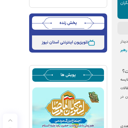
گران
پخش زنده
Stream
Unmute
Type
یدار
تلویزیون اینترنتی آستان نیوز
رهبر
ت؟
پویش ها
ایسه
ر در حوزه ادبیات بودند. برای مثال، در دوران دانشجویی ما (دهه ۷۰)، مقالات
ن در
ه سبک هندی