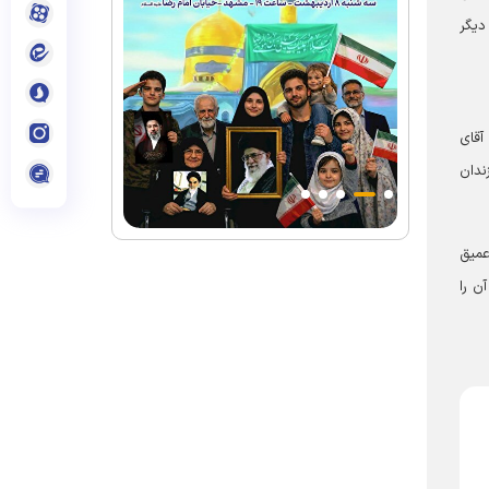
دیگر
ستان فردوس) و کتاب «متولد ۴۲» (خاطرات آقای
ندان
عمیق
ن را