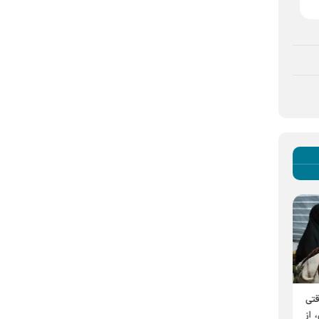
جهان در شوک تشییع میلیونی رهبر
قتی
رهبر شهید مجذوب و دلداده
شهید (رحمت الله علیه)
 از
امام رضا (ع) بودند