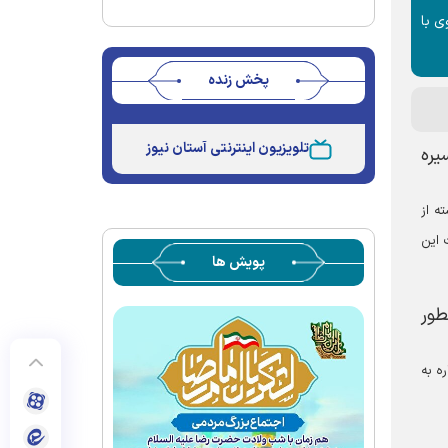
ی با
پخش زنده
Stream
Unmute
Type
تلویزیون اینترنتی آستان نیوز
یره
ه از
 این
پویش ها
طور
ه به