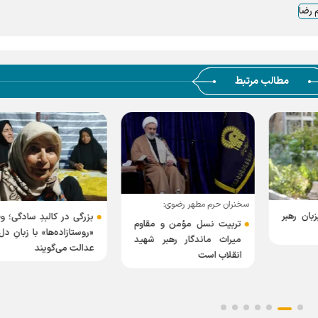
م رضا
مطالب مرتبط
سخنران حرم مطهر رضوی:
بان رهبر
بزرگی در کالبدِ سادگی؛ و
تربیت نسل مؤمن و مقاوم
«روستازاده‌ها» با زبانِ دل،
میراث ماندگار رهبر شهید
عدالت می‌گویند
انقلاب است