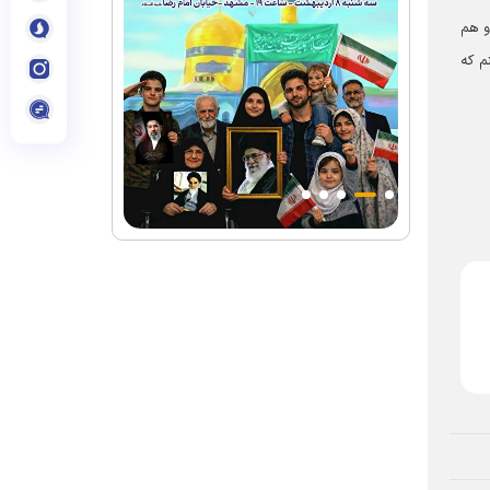
و هم
م که