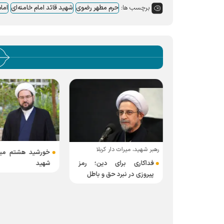
برچسب ها:
حرم مطهر رضوی
شهید قائد امام خامنه‌ای
اما
‏رهبر شهید، میراث دار کربلا
 مسیر الهی،
‏‏خورشید هشتم میز
صرت و پیروزی
شهید
‏فداکاری برای دین؛ رمز
پیروزی در نبرد حق و باطل