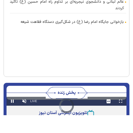
عالم لبنانی و دانشجوی نیجریه‌ای بر تداوم راه امام حسین (ع) تأکید
کردند
بازخوانی جایگاه امام رضا (ع) در شکل‌گیری دستگاه فقاهت شیعه
پخش زنده
Stream
LIVE
Video
Pause
Unmute
Fullscreen
Player
is
Type
loading.
تلویزیون اینترنتی آستان نیوز