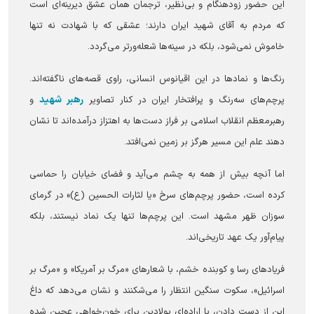
این حضور زودهنگام و بی‌نظیر، ترجمان همان عشق دیرینه‌ای است
که مردم به آقای شهید ایران دارند؛ عشقی که با شهادت نه تنها
خاموش نمی‌شود، بلکه در سینه‌ها شعله‌ورتر می‌گردد.
رنگ‌ها و نمادها در این اقیانوس انسانی، راوی قصه‌های ناگفته‌اند.
رهبر شهید
پرچم‌های سه‌رنگ و پرافتخار ایران در کنار تصاویر
و
رهبرمعظم انقلاب اسلامی بر فراز دست‌ها به اهتزاز درآمده‌اند تا نشان
دهند علم این مسیر هرگز بر زمین نمی‌افتد.
اما آنچه بیش از همه به چشم می‌آید و فضای خیابان را حماسی
کرده است، حضور پرچم‌های سرخ «یا لثارات الحسین (ع)» در گرمای
سوزان ظهر مشهد است. این پرچم‌ها تنها یک نماد نیستند، بلکه
پیام‌آور یک عهد تاریخی‌اند.
فریادهای رسا و کوبنده خشم، با شعارهای «مرگ بر آمریکا» و «مرگ بر
اسرائیل»، سکوت سنگین انتظار را می‌شکنند و نشان می‌دهد که داغ
این از دست دادن، با اراده‌ای پولادین برای خون‌خواهی عجین شده