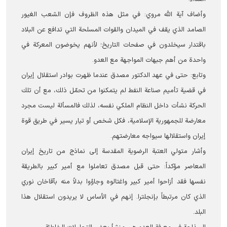
وأضاف آية الله مروي: في مثل هذه الظروف فإن الشعب الغیور
الصامد الذي يقف في الميدان والقوات المسلحة التي تدافع عن البلاد
باقتدار سیخلدون في صفحات التاريخ؛ لأنهم يخوضون المعركة في
واحدة من أهم جبهات المواجهة مع العدو.
وتابع: حتى في عهد الدكتور مصدق عندما ظهرت بوادر استقلال إيران
في قضية تأميم صناعة النفط لم يتمكنوا من تحمّل ذلك، مع أن تلك
الحركة نشأت داخل النظام الملكي نفسه، لذلك فالمسألة ليست مجرد
معارضة للجمهورية الإسلامية، فكل شخص أو تيار يسير في طريق قوة
إيران واستقلالها سيواجه معارضتهم.
وأشار متولي العتبة الرضوية المقدسة إلى نماذج من تاريخ إيران
المعاصر مؤكداً: حتى قبل مصدق تعاملوا مع أمير كبير بالطريقة
نفسها فقد أزاحوا أمير كبير واغتالوه وجاؤوا بدلاً منه بآقاخان نوري
الذي كان مرتبطاً بإنجلترا. إنهم في الأساس لا يريدون استقلال هذا
البلد.