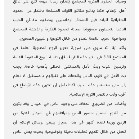
وصيانة الحدود الفكرية للمجتمع يُعدّان رسالة مهمة تقع على عاتق
أهل الإعلام، فكما يدافع مقاتلو القوات المسلحة باقتدار عن الحدود
الجغرافية للبلاد فإن النشطاء الإعلاميين بوصفهم مقاتلي الحرب
الناعمة يتحملون مسؤولية صيانة الحدود الفكرية والذهنية للمجتمع
ومواجهة الحرب الناعمة للعدو من خلال التوعية والتبيين الصحيح.
وأكد آية الله مروي على ضرورة تعزيز الروح المعنوية العامة في
المجتمع قائلاً: في مثل هذه الظروف فإن تقوية الروح المعنوية العامة
وترسيخ الثبات وبثّ الأمل بالمستقبل، تحظى بأهمية خاصة. يجب
بث الأمل في قلوب الناس والحفاظ على تفاؤلهم بالمستقبل. لا نعلم
إلى متى ستستمر هذه الحرب لكننا نأمل أن تنتهي هذه الأوضاع في
أقرب وقت بانتصار الثورة الإسلامية.
وأضاف: من الضروري الحفاظ على وجود الناس في المیدان وقد يكون
من اللازم استمرار حضور الناس ومرافقتهم في الميدان لفترة من
الزمن وربما لعدة أشهر. في هذا السياق ينبغي لوسائل الإعلام أن
تعمل من خلال تقديم تحليلات دقيقة وتوضيحية بحيث يصل الناس