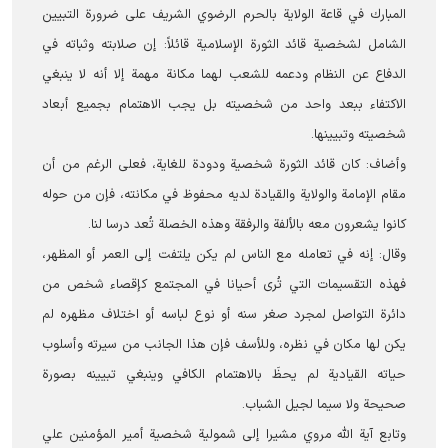
المبارك في قاعة الولاية بالحرم الرضوي الشریف على ضرورة التبيين
الشامل لشخصية قائد الثورة الإسلامية قائلاً: إن صلابته وثباته في
الدفاع عن النظام ودعمه للشعب لهما مكانة مهمة إلا أنه لا ينبغي
الاكتفاء ببعد واحد من شخصيته بل يجب الاهتمام بجميع أبعاد
شخصيته وتبیینها.
وأضاف: كان قائد الثورة شخصية ودودة للغاية، فعلى الرغم من أن
مقام الإمامة والولاية والقيادة لديه محفوظ في مكانته، فإن من حوله
كانوا يشعرون معه بالألفة والرفقة وهذه الخصلة تُعد درسا لنا.
وقال: إنه في تعامله مع الناس لم يكن يلتفت إلى العمر أو المظهر،
فهذه التقسيمات التي تُرى أحيانا في المجتمع كإقصاء شخص من
دائرة التواصل لمجرد صغر سنه أو نوع لباسه أو اختلاف مظهره لم
يكن لها مكان في نظره، وللأسف فإن هذا الجانب من سيرته وأسلوب
حياته القيادية لم يحظَ بالاهتمام الكافي وينبغي تبيينه بصورة
صحيحة ولا سيما لجيل الشباب.
وتابع آية الله مروي مشيرا إلى شمولية شخصية أمير المؤمنين علي