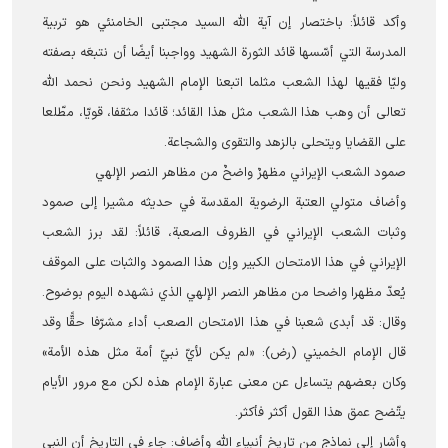
وأكد قائلاً: باختصار إن آية الله السيد مجتبى الخامنئي هو تربیة
المدرسة التي أسّسها قائد الثورة الشهيد وواجبنا أيضًا أن نتبعَه بصفته
وليّا فقيها لهذا الشعب مثلما اتبعنا الإمام الشهید ونحن نحمد الله
تعالى أن وهب هذا الشعب مثل هذا القائد؛ قائدا مثقفا، قويّا، مطّلعا
على القضايا ويتحلى بالزهد والتقوى والشجاعة.
صمود الشعب الإيراني مظهرٌ واضحٌ من مظاهر النصر الإلهي
وأضاف متولي العتبة الرضوية المقدسة في حديثه مشيرا إلى صمود
وثبات الشعب الإيراني في الظروف الصعبة، قائلاً: لقد برز الشعب
الإيراني في هذا الامتحان الكبير وإن هذا الصمود والثبات على الموقف
يُعدّ مظهرا واضحا من مظاهر النصر الإلهي الذي نشهده اليوم بوضوح.
وقال: قد أبدى شعبنا في هذا الامتحان الصعب أداء مشرّفا حقًّا وقد
قال الإمام الخميني (رض): «لم يكن لأيّ نبيّ أمة مثل هذه الأمة»
وكان بعضهم يتساءل عن معنى عبارة الإمام هذه لكن مع مرور الأيام
يتّضح عمق هذا القول أكثر فأكثر.
وأشار إلى نماذج من تاريخ أنبياء الله وأضاف: جاء في التاريخ أن النبي