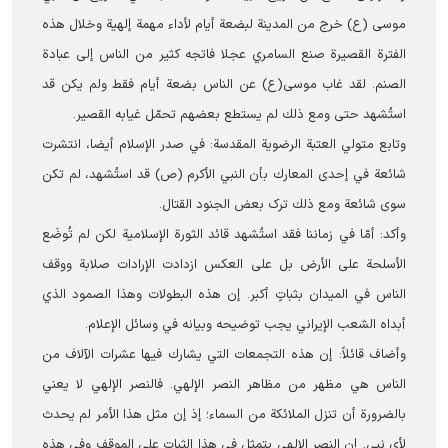
موسى (ع) خرج من المدينة لبضعة أيام لأداء مهمة إلهية وخلال هذه
الفترة القصيرة صنع السامري عجلا فاتجه كثير من الناس إلى عبادة
الصنم. لقد غاب موسى(ع) عن الناس بضعة أيام فقط ولم يكن قد
استُشهد حتى ومع ذلك لم يستطع بعضهم تحمّل غيابه القصير.
وتابع متولي العتبة الرضوية المقدسة: في صدر الإسلام أيضا، انتشرت
شائعة في إحدى المعارك بأن النبي الأكرم (ص) قد استُشهد، لم تكن
سوى شائعة ومع ذلك ترک بعض الجنود القتال.
وأكد: أمّا في زماننا فقد استُشهد قائد الثورة الإسلامية لكن لم تُوضَع
الأسلحة على الأرض بل على العكس ازدادت الإرادات صلابة ووقف
الناس في الميدان بثباتٍ أكبر. إن هذه البطولات وهذا الصمود الذي
أبداه الشعب الإيراني يجب توضيحه وبيانه في وسائل الإعلام.
وأضاف قائلاً: إن هذه التجمعات التي يشارك فيها عشرات الآلاف من
الناس هي مظهر من مظاهر النصر الإلهي. فالنصر الإلهي لا يعني
بالضرورة أن تنزل الملائكة من السماء؛ إذ إن مثل هذا الأمر لم يحدث
لأي نبي. إن النصر الإلهي يتمثل في هذا الثبات على الموقف وفي هذه