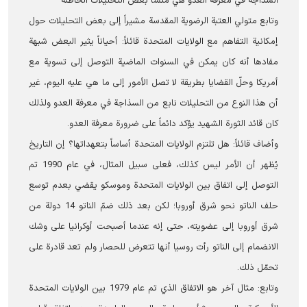
السذاجة في معرفة العدو هي منشأ بعض التحليلات الخاطئة
وتابع متولي العتبة الرضوية المقدسة مشيراً إلى بعض التحليلات حول
إمكانية التفاهم مع الولايات المتحدة قائلاً: أحياناً يثير البعض شبهة
مفادها أنه كان يمكن في السنوات الماضية التوصل إلى تسوية مع
أمريكا وحلّ القضايا بطريقة لا تصل الأمور إلى ما هي عليه اليوم، غير
أن هذا النوع من التحليلات نابع من السذاجة في معرفة العدو ولذلك
كان قائد الثورة الشهيد يؤكد دائماً على ضرورة معرفة العدو.
وأضاف قائلاً: هل تلتزم الولايات المتحدة أساساً بتعهداتها؟ إن التاريخ
يُظهر أن الأمر ليس كذلك، فعلى سبيل المثال، في عام 1990 تم
التوصل إلى اتفاق بين الولايات المتحدة وموسكو يقضي بعدم توسع
حلف الناتو نحو شرق أوروبا؛ لكن بعد ذلك ضمّ الناتو 14 دولة من
شرق أوروبا إلى عضويته، حتى إنه عندما أصبحت أوكرانيا على وشك
الانضمام إلى الناتو رأت روسيا أنها تتعرض للحصار ولم تعد قادرة على
تحمّل ذلك.
وتابع: مثال آخر هو الاتفاق الذي تم عام 1979 بين الولايات المتحدة