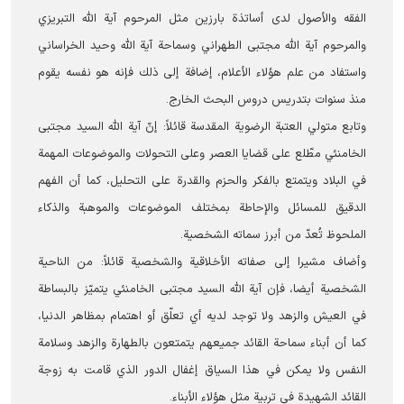
الفقه والأصول لدى أساتذة بارزين مثل المرحوم آية الله التبريزي
والمرحوم آية الله مجتبى الطهراني وسماحة آية الله وحيد الخراساني
واستفاد من علم هؤلاء الأعلام، إضافة إلى ذلك فإنه هو نفسه يقوم
منذ سنوات بتدريس دروس البحث الخارج.
وتابع متولي العتبة الرضوية المقدسة قائلاً: إنّ آیة الله السید مجتبی
الخامنئي مطّلع على قضايا العصر وعلى التحولات والموضوعات المهمة
في البلاد ويتمتع بالفكر والحزم والقدرة على التحليل، كما أن الفهم
الدقيق للمسائل والإحاطة بمختلف الموضوعات والموهبة والذكاء
الملحوظ تُعدّ من أبرز سماته الشخصية.
وأضاف مشيرا إلى صفاته الأخلاقية والشخصية قائلاً: من الناحية
الشخصية أيضا، فإن آية الله السيد مجتبى الخامنئي يتميّز بالبساطة
في العيش والزهد ولا توجد لديه أي تعلّق أو اهتمام بمظاهر الدنيا،
كما أن أبناء سماحة القائد جميعهم يتمتعون بالطهارة والزهد وسلامة
النفس ولا يمكن في هذا السياق إغفال الدور الذي قامت به زوجة
القائد الشهیدة في تربية مثل هؤلاء الأبناء.