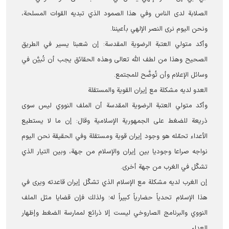
الصلابة لدى الناس وفي هذا الصمود الذي تبديه القوات المسلحة،
ونحن اليوم نرى النصر الإلهي بأعيننا.
وأكد متولي العتبة الرضوية المقدسة: إن شعبنا يسير في الطريق
الصحيح وهذا من لطف الله تعالى وهذه الحقائق يجب أن تُبيَّن في
وسائل الإعلام وأن تُوضَّح للمجتمع.
العدو لديه مشكلة مع إيران القوية والمستقلة
وأكد متولي العتبة الرضوية المقدسة أن الملف النووي ليس سوى
ذريعة للضغط على الجمهورية الإسلامية وقال: إن ما لا يستطيع
الأعداء تحمّله هو وجود إيران قوية ومستقلة وفي الحقيقة نحن اليوم
نواجه صراعا وجوديا بين إيران والإسلام من جهة، وبين التيار الذي
تشكّل في الغرب من جهة أخرى.
إن الغرب لديه مشكلة مع الإسلام الذي تشكّل إيران قاعدته ويرى في
هذا الإسلام تحدياً حضارياً كبيراً له؛ ولذلك فإن قضايا مثل الملف
النووي والبرنامج الصاروخي ليست إلا ذرائع لممارسة الضغط وإظهار
العداء.