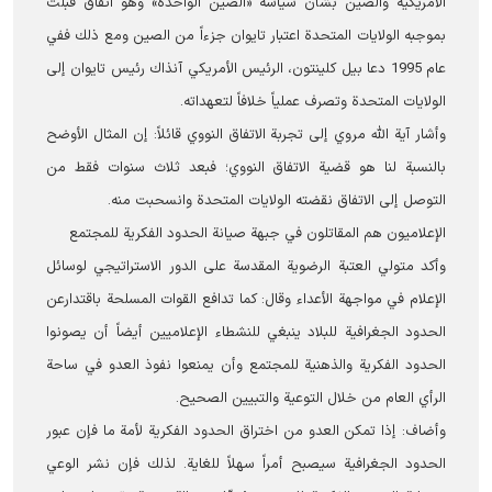
الأمریکیة والصين بشأن سياسة «الصين الواحدة» وهو اتفاق قبلت
بموجبه الولايات المتحدة اعتبار تايوان جزءاً من الصين ومع ذلك ففي
عام 1995 دعا بيل كلينتون، الرئيس الأمريكي آنذاك رئيس تايوان إلى
الولايات المتحدة وتصرف عملياً خلافاً لتعهداته.
وأشار آية الله مروي إلى تجربة الاتفاق النووي قائلاً: إن المثال الأوضح
بالنسبة لنا هو قضية الاتفاق النووي؛ فبعد ثلاث سنوات فقط من
التوصل إلى الاتفاق نقضته الولايات المتحدة وانسحبت منه.
الإعلامیون هم المقاتلون في جبهة صيانة الحدود الفكرية للمجتمع
وأكد متولي العتبة الرضوية المقدسة على الدور الاستراتیجي لوسائل
الإعلام في مواجهة الأعداء وقال: كما تدافع القوات المسلحة باقتدارعن
الحدود الجغرافية للبلاد ينبغي للنشطاء الإعلاميين أيضاً أن يصونوا
الحدود الفكرية والذهنية للمجتمع وأن يمنعوا نفوذ العدو في ساحة
الرأي العام من خلال التوعية والتبيين الصحيح.
وأضاف: إذا تمكن العدو من اختراق الحدود الفكرية لأمة ما فإن عبور
الحدود الجغرافية سيصبح أمراً سهلاً للغاية. لذلك فإن نشر الوعي