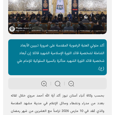
أکد متولي العتبة الرضوية المقدسة على ضرورة تبيين الأبعاد
الشاملة لشخصية قائد الثورة الإسلامیة الشهید قائلا: إن أبعاد
شخصية قائد الثورة الشهید متأثرة بالسيرة السلوكية للإمام علي
(ع).
بحسب وکالة أنباء آستان نيوز أکد آية الله أحمد مروي خلال لقائه
بعدد من مدراء ونشطاء وسائل الإعلام في مدينة مشهد المقدسة
والذي عُقد في 10 مارس 2026 تزامناً مع العشرين من شهر رمضان