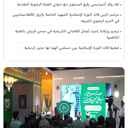
لقاء وفد أندونیسي رفيع المستوى مع متولي العتبة الرضوية المقدسة
مراسم تأبین قائد الثورة الإسلامية الشهيد الخاصة بالزوار الأفغانستانیین
في الحرم الرضوي الشریف
ترميم وإعادة إحياء أعمال القاشاني التاريخية في صحن قريش بالعتبة
الكاظمية
شعبية قائد الثورة الإسلامية بين مسلمي الهند لها جذور تاريخية
تعالت صرخات أنصار القائد الشهيد (رحمه الله) المطالبة بالثأر في الحرم
الرضوي الشریف
رواق الغدير يستضيف محبي القائد الشهيد الأفغانستانیین
اتحاد الدول الإسلامية هو سر إحياء الحضارة الإسلامية العظيمة
الشهيد الخامنئي حيّ في وجدان أتباع جميع الأديان والمعتقدات
الصلاة الأخيرة على جثمان قائد الثورة الاسلامیة الشهيد في الحرم الرضوي
الشريف
بيان صادر عن العتبة الرضوية المقدسة في شكر الحضور المهيب للزوار