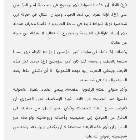
(ع) قائلاً: إن هذه الشمولية تُرى بوضوح في شخصية أمير المؤمنين
علي (ع). فإذا نظرنا إلى بُعد الجهاد وميدان القتال في حياته نرى
شخصية قوية شجاعة ثابتة في ساحة الحرب وإذا تأملنا محراب عبادته
نرى إنسانا غارقا في العبودية والخضوع لله تعالى لا یشغله من حوله
عن عبادته.
وأضاف: إذا تأملنا في سلوك أمير المؤمنين (ع) مع الأيتام نرى إنسانا
مفعما بالعطف والرحمة، فقد كان أمير المؤمنين (ع) جامعا لكل هذه
الأبعاد وينبغي التعرف إليه بهذه الشمولية، لا أن نكتفي فقط ببعد
السيف والجهاد في شخصيته.
وأكد متولي العتبة الرضوية المقدسة: ينبغي اعتماد النظرة الشمولية
نفسها عند الحديث عن قائد الثورة الإسلامية، فمن الضروري أن
تُعرض جميع أبعاد شخصيته وتُبيَّن بنحو کامل؛ من صلابته في
الدفاع عن المبادئ إلى صميميته وأخلاقه وروحانيته وتواصله مع
الناس وأن تُرى هذه الأبعاد مجتمعة لا أن يُكتفى بإبراز بُعد واحد من
شخصيته رضوان الله علیه.