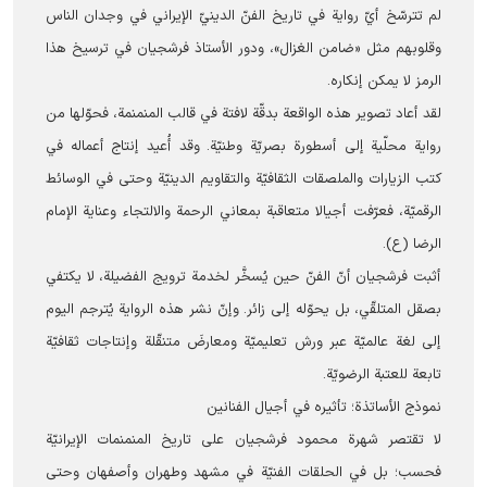
لم تترسّخ أيّ رواية في تاريخ الفنّ الدينيّ الإيراني في وجدان الناس
وقلوبهم مثل «ضامن الغزال»، ودور الأستاذ فرشجيان في ترسيخ هذا
الرمز لا یمکن إنکاره.
لقد أعاد تصوير هذه الواقعة بدقّة لافتة في قالب المنمنمة، فحوّلها من
رواية محلّية إلى أسطورة بصريّة وطنيّة. وقد أُعيد إنتاج أعماله في
كتب الزيارات والملصقات الثقافيّة والتقاويم الدينيّة وحتى في الوسائط
الرقميّة، فعرّفت أجيالا متعاقبة بمعاني الرحمة والالتجاء وعناية الإمام
الرضا (ع).
أثبت فرشجيان أنّ الفنّ حين يُسخَّر لخدمة ترويج الفضيلة، لا يكتفي
بصقل المتلقّي، بل يحوّله إلى زائر. وإنّ نشر هذه الرواية يُترجم اليوم
إلى لغة عالميّة عبر ورش تعليميّة ومعارضَ متنقّلة وإنتاجات ثقافيّة
تابعة للعتبة الرضويّة.
نموذج الأساتذة؛ تأثيره في أجيال الفنانين
لا تقتصر شهرة محمود فرشجيان على تاريخ المنمنمات الإيرانيّة
فحسب؛ بل في الحلقات الفنيّة في مشهد وطهران وأصفهان وحتى