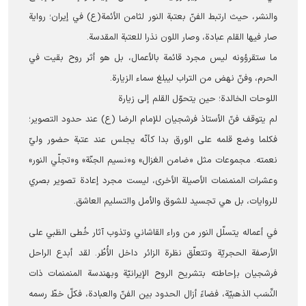
والنشر، حيث ارتبط الفنّ بعتبة النور لثامن الأئمة(ع) في إيران؛ رواية
صار فيها القلم عبادة، وصار اللون نذرا للعتبة المقدسة.
ما ستقرؤونه ليس مجرد قائمة بالأعمال، بل هو أثر روح بقيت في
الحرم، وفنّ نهض من التراب ليبلغ سماء الزيارة.
اللوحات الخالدة؛ حين يتحوّل القلم إلى زيارة
لم يتوقف فنّ الأستاذ فرشجيان للإمام الرضا (ع) عند حدود التصوير؛
فكلما وضع قلمه على الورق بدا كأنّه يجلس عند عتبة حضور وليّ
نعمته. مجموعات مثل «ضامن الغزال» و«نسيم الجنّة» و«تجلّي النور»
وعشرات المنمنمات الأصيلة الأخرى، ليست مجرد إعادة تصوير بصري
للروايات، بل هي تجسيد للشوق والأمل والتسليم العاشق.
في أعماله يتسلّل النور من وراء القاشاني وتذوب آثار خُطى الظبي على
الأرصفة الحجريّة وتتعلّق نظرة الزائر داخل الأُطُر. لقد أبدع الراحل
فرشجيان بإحاطته بتشريح الروح الإيرانيّة وبهندسة المنمنمات ذات
النِّسَب الذهبيّة، فضاءً أزال الحدود بين الفنّ والعبادة، فكلّ خطّ رسمه