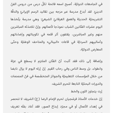
في الجامعات الدوليّة، أصبح اسمه فاتحة لكلّ درس من دروس الفنّ
الدينيّ. لقد أبدع مدرسة عبر مزجه بين تقاليد الرسم الإيرانيّ والدقّة
التشريحيّة الحديثة والعمق العرفانيّ الشيعيّ؛ وهي مدرسة يتّخذها
اليوم عشرات الفنّانين الشباب نموذجا لأعمالهم. وإنّ تلامذتَه المباشرين
منهم وغير المباشرين، يقتفون أثر قلمه في تكويناتهم وإضاءاتهم
وأساليبِهم السرديّة في قاعات «البينالي» والمتاحف الوطنيّة وحتّى
المعارض الدوليّة،
وإضافة إلی ذلك فقد أثبت أنّ الفنّان الملتزم لا يسطع في عزلة
وانطواء، بل وسط الناس وفي رحاب القيم. إنّ إرثه اليوم لا يزال نابضا
من خلال المؤسسات التعليميّة والجوائز المتخصّصة في فنّ المنمنمات
والدورات البحثيّة التابعة للحرم الشریف.
إرث يتجاوز اللون والخط
إنّ خدمات الأستاذ فرشجيان لحرم الإمام الرضا (ع) الشریف لا تنحصر
في إهداء الأعمال أو في مجرّد إبداع الصور، فقد أعاد بفنّه تعريف