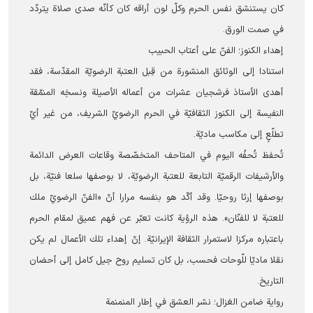
كان يستنشق نفس الحرم وكلّ لون أراقه كان كأنّه صدى صلاة يتردّد
في صمت الورق.
إهداء الكنوز؛ الفنّ على أعتاب الحبيب
استنادا إلى الوثائق المنشورة من قِبل العتبة الرضويّة المقدّسة، فقد
أهدى الأستاذ فرشجيان عشرات من أعماله الأصيلة ونسخِه المنمّقة
النفيسة إلى الكنوز الثقافيّة في الحرم الرضويّ الشريف، من غير أيّ
تطلّعٍ إلى مكاسب ماديّة.
تُحفظ تُحفُه اليوم في المتاحف المتخصّصة وقاعات العرض الدائمة
والأرشيفات الرقميّة التابعة للعتبة الرضويّة، لا بوصفها سلعا فنيّة، بل
بوصفها إرثا روحيّا. وقد أكّد هو بنفسه مرارا أنّ «الفنّ الرضويّ ملك
للعتبة لا للفنّان». هذه الرؤية كانت تعبّر عن فهم عميق لمقام الحرم
باعتباره مركزا لاستمرار الثقافة الإيرانيّة. إنّ إهداء تلك الأعمال لم يكن
نقلا ماديّا للّوحات فحسب، بل كان تسليم روح جيل كامل إلى أحضان
التاريخ.
رواية ضامن الغزال؛ نشر العشق في إطار المنمنمة