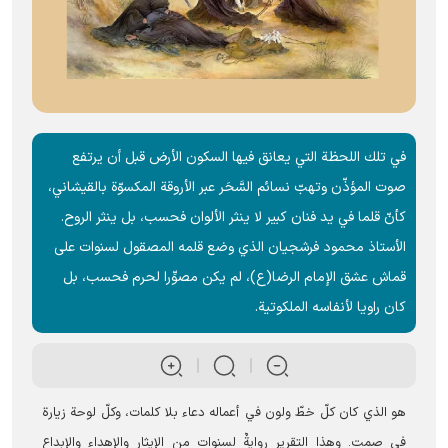
في تلك اللحظة التي يعانق فيها السكون الأرض قبل أن يرتفع
صوت المؤذّن وتهبّ نسائم السَّحَر عبر الأروقة المكسوّة بالقيشاني،
كأنّ قلما في يد فنان كبير لا ينثر الألوان فحسب، بل ينثر الروح.
الأستاذ محمود فرشجيان الذي وضع قلمه المصقول لسنوات على
قماش عشق الإمام الرضا(ع)، لم يكن مصوِّرا لحرم فحسب، بل
كان راويا لأنفاسه الملكوتية.
هو الذي كان كلّ خطّ ولون في أعماله دعاء بلا كلمات، وكلّ لوحة زيارة
في صمت. وهذا التقرير روايةٌ لسنوات من الإيثار والإهداء والإبداع