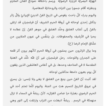
الهويّة البصريّة للزيارة الرضويّة ورسم بأخلاقه نموذج الفنّان الملتزم
وبنظرته أقام جسورا بين التراث والروحانيّة المعاصرة.
واليوم يدرك كلّ باحث يغوص في تاريخ الفنّ الدينيّ الإيرانيّ وكلّ زائر
يتأمّل إحدى لوحاته في أروقة الحرم الشریف أنّ فرشجيان قد ارتقى
بالفنّ إلى أعتاب العشق وخلّد العشق في جوهر الفنّ. إنّ عطاءه لا
يحيا في الأرشيف والمحفوظات، بل يتنفّس في عيون الملايين من
عشّاق الإمام الرضا (ع).
وما يزال الزائرون حين يمشون في أروقة الحرم كأنّهم يرون أثر قلمه
على الجدران واللوحات. رحل فرشجيان غير أنّ فنّه خُلِّد في العتبة
المقدسة لا في المتاحف وحدها، بل في أنفاس العاشقين الذين يقفون
كلّ يوم بعيون دامعة متأمّلين لوحاته.
لقد أثبت أنّ الفنّ حين ينبع من العشق لا يفنى ولا يُنسى؛ بل يسري
في عروق التاريخ كنسيم هبّ من الجنة. واليوم كلّما تمتم أحد في
الحرم الرضوي بعبارة «يا ضامن الغزال»، كأنّ ريشةً في السماء لا تزال
منهمكة في الرسم… ريشةٌ انبعثت من التراب وارتقت إلى النور وهي