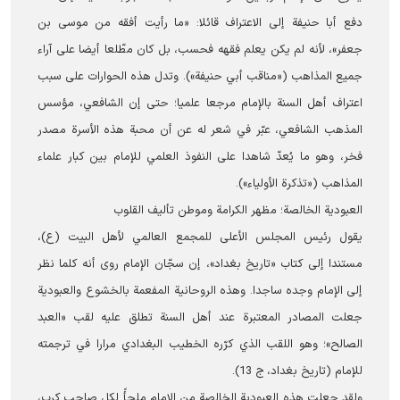
دفع أبا حنيفة إلى الاعتراف قائلا: «ما رأيت أفقه من موسى بن
جعفر»، لأنه لم يكن يعلم فقهه فحسب، بل كان مطّلعا أيضا على آراء
جميع المذاهب («مناقب أبي حنيفة»). وتدل هذه الحوارات على سبب
اعتراف أهل السنة بالإمام مرجعا علميا؛ حتى إن الشافعي، مؤسس
المذهب الشافعي، عبّر في شعر له عن أن محبة هذه الأسرة مصدر
فخر، وهو ما يُعدّ شاهدا على النفوذ العلمي للإمام بين كبار علماء
المذاهب («تذكرة الأولياء»).
العبودية الخالصة؛ مظهر الكرامة وموطن تأليف القلوب
يقول رئيس المجلس الأعلى للمجمع العالمي لأهل البيت (ع)،
مستندا إلى كتاب «تاريخ بغداد»، إن سجّان الإمام روى أنه كلما نظر
إلى الإمام وجده ساجدا. وهذه الروحانية المفعمة بالخشوع والعبودية
جعلت المصادر المعتبرة عند أهل السنة تطلق عليه لقب «العبد
الصالح»؛ وهو اللقب الذي كرّره الخطيب البغدادي مرارا في ترجمته
للإمام (تاريخ بغداد، ج 13).
ولقد جعلت هذه العبودية الخالصة من الإمام ملجأً لكل صاحب كرب،