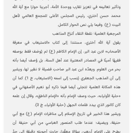
وتأثير تعاليمه في تعزيز تقارب ووحدة الأمة، أجرينا حوارا مع آية الله
محمد حسن أختري، رئيس المجلس الأعلى للمجمع العالمي لأهل
البيت (ع). وفيما يلي نص الحوار الكامل.
المرجعية العلمية؛ نقطة التقاء أتباع المذاهب
يقول آية الله أختري، مستندا إلى كتاب «الاستيعاب في معرفة
الأصحاب» لابن عبد البر، إن الإمام الكاظم (ع) لم يُوصَف فقط بوصفه
فقيهًا أمينًا في المصادر المعتبرة عند أهل السنة، بل وُصف أيضا بأنه
بحر من العلوم. ويعدّه ابن عبد البر صاحبَ فضيلة لا نظير لها، ويشير
إلى أن المذهب الجعفري يُنسب إلى اسمه (الاستيعاب، ج 1). كما أن
هذه المكانة العلمية تتجلى أيضا فيما ذكره أبو نعيم الأصفهاني في
«حلية الأولياء»، حيث وصف الإمام بأنه «الإمام الناطق»، وقال إن علمه
كان كالنور الذي يبدد ظلمات الجهل (حلية الأولياء، ج 3).
ويشير هذا الخبير في تاريخ الإسلام إلى مناظرات الإمام (ع) مع أبي
حنيفة، ويضيف: عندما طلب المنصور العباسي من أبي حنيفة أن
يطرح على الإمام أربعين سؤالا معقّدا، جاءت أجوبته دقيقة إلى حدّ