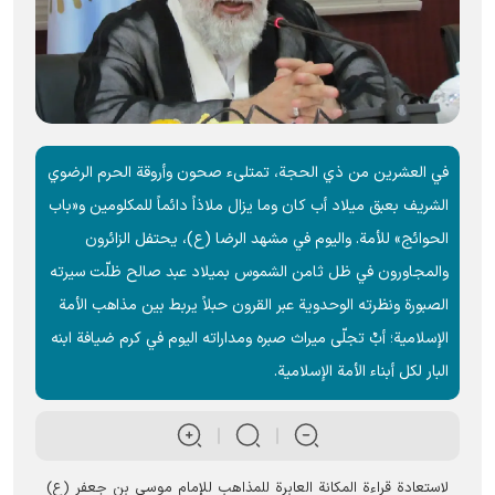
في العشرين من ذي الحجة، تمتلیء صحون وأروقة الحرم الرضوي
الشریف بعبق ميلاد أب كان وما يزال ملاذاً دائماً للمكلومين و«باب
الحوائج» للأمة. واليوم في مشهد الرضا (ع)، يحتفل الزائرون
والمجاورون في ظل ثامن الشموس بميلاد عبد صالح ظلّت سيرته
الصبورة ونظرته الوحدوية عبر القرون حبلاً يربط بين مذاهب الأمة
الإسلامية؛ أبٌ تجلّى ميراث صبره ومداراته اليوم في كرم ضيافة ابنه
البار لكل أبناء الأمة الإسلامية.
لاستعادة قراءة المكانة العابرة للمذاهب للإمام موسى بن جعفر (ع)