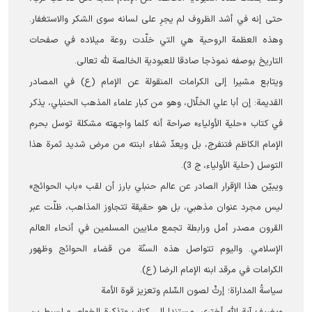
حتى إنه في أشد الظروف لم يجرِ على لسانه سوى الشكر والاستغفار.
وهذه العظمة الروحية هي التي خلّدت روعة ميلاده في صفحات
التاريخ بوصفه نموذجا صادقا للعبودية الخالصة لله تعالى.
ويتابع مشيرا إلى الكرامات المنقولة عن الإمام (ع) في المصادر
القديمة: إن أبا علي الخلّال، وهو من كبار علماء المذهب الحنبلي، يذكر
في كتاب «حلية الأولياء» صراحة أنه كلما واجهته مشكلة توسل بحرم
الإمام الكاظم فتنفرج، بل ويعدّ شفاء ابنته من مرض شديد ثمرة هذا
التوسل (حلية الأولياء، ج 3).
ويبيّن هذا الإقرار الصادر عن عالم حنبلي بارز أن لقب «باب الحوائج»
ليس مجرد عنوان مذهبي، بل هو حقيقة تتجاوز المذاهب، ظلّت عبر
القرون مصدر أمل ورابطة تجمع ملايين المسلمين في أنحاء العالم
الإسلامي. واليوم تتواصل هذه السنّة من قضاء الحوائج وظهور
الكرامات في مرقد ابنه الإمام الرضا (ع).
سياسةُ المداراة؛ إرثٌ لصون السِّلم وتعزيز قوة الأمة
ویضیف آية الله أختري، مستندا إلى كتاب «تذكرة الخواص» لسبط بن