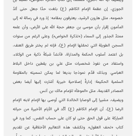
الجوزي، إن عظمة الإمام الكاظم (ع) بلغت حدّا جعل حتى ألدّ
خصومه، مثل هارون الرشيد، يعترفون بمقامه؛ إذ ورد في رسالة له إلى
المأمون إقرار بأن موسى بن جعفر حجة الله على الأرض، وأن علمه
ممتدّ الجذور إلى السماء («تذكرة الخواص»). وعلى الرغم من سنوات
السجن الطويلة التي تحمّلها الإمام (ع)، فإنه لم يختر طريق العنف،
بل اعتمد أسلوب الحكمة والمداراة، فأنشأ شبكةً ذكية من الوكلاء،
واستفاد من نفوذ شخصيات مثل علي بن يقطين داخل البلاط
العباسي. وبذلك قدّم نموذجا بديعا لما يمكن تسميته بالمقاومة
السلمية الحكيمة؛ إدارةٌ إصلاحية خيرية أشارت إليها أيضا بعض
المصادر القديمة، مثل «الموطأ» للإمام مالك بن أنس.
ويضيف، مشيرا إلى الوصايا الخالدة التي أوصى بها الإمام لابنه الإمام
الرضا (ع)، أن الإمام الكاظم (ع) أكّد في الأيام الأخيرة من حياته
المباركة على قول الحق حتى لو كان على حساب النفس، كما ورد في
كتاب «تحف العقول». وتكشف هذه التعاليم الأخلاقية عن تقديم