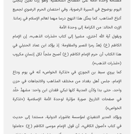
مصلحة وحدة الأمة على المصالح الشخصية؛ وهو إرث ثمين يتجلّى
اليوم بوضوح في السيرة الرضوية، وفي احتضان الحرم الرضوي لجميع
أتباع المذاهب. كما يمثّل هذا النهج درسا مهما لعالم الإسلام في زماننا.
الإرث الخالد؛ من الكرامة إلى وحدة الأمة
ويقول آية الله أختري، مشيرا إلى كتاب «شذرات الذهب»، إن الإمام
الكاظم (ع) يُعدّ رمزا للصبر والمقاومة؛ إذ يؤكد ابن عماد الحنبلي في
هذا الكتاب أن حرم الإمام الكاظم (ع) أصبح ملجأً لكل إنسانٍ مكروب
(«شذرات الذهب»).
كما يروي سبط بن الجوزي في «تذكرة الخواص» أنه في يوم وداع
الإمام، جلس أهل بغداد من مختلف المذاهب والاتجاهات في حزن
واحد، حتى بدا وكأن المدينة كلها تبكي فقدان ابن واحد؛ مشهدٌ خلّد
في صفحات التاريخ صورة مؤثرة لوحدة الأمة الإسلامية («تذكرة
الخواص»).
ويؤكد المدير التنفيذي لمؤسسة عاشوراء الدولية، مستندا إلى حديث
في كتاب «أصول الكافي»، أن قول الإمام موسى الكاظم (ع): «عاملوا