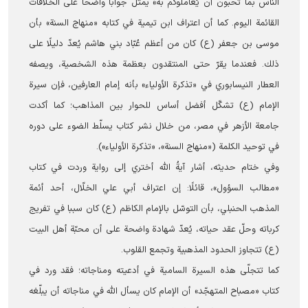
الناس بما تحبون أن يُعاملوكم به» يمثّل جوابا واضحا على الخلافات
القائمة اليوم. كما أن اعتراف ابن تيمية في كتابه «منهاج السنة» بأن
موسى بن جعفر (ع) كان من أعظم عُبّاد بني هاشم يُعدّ دليلًا على
ذلك. فعندما يقرّ حتى المنتقدون بعظمة هذه الشخصية، ويصفه
العطار النيسابوري في «تذكرة الأولياء» بأنه إمام العارفين، فإن سيرة
الإمام (ع) تشكّل أفضل أساس للحوار بين المذاهب؛ كما أكدت
جامعة الأزهر في مصر، من خلال نشر كتاب يسلّط الضوء على دوره
في توحيد الكلمة («منهاج السنة»، «تذكرة الأولياء»).
وفي ختام حديثه، أشار آيةُ الله أختري إلى رواية وردت في كتاب
«مطالب السؤول»، قائلًا: إن اعتراف أبي علي الخلّال، أحد أئمة
المذهب الحنبلي، بأن التوسّل بالإمام الكاظم (ع) كان سببا في تفريج
كرباته وحلّ عقد حياته، يُعدّ شهادة واضحة على أن محبّة أهل البيت
(ع) تتجاوز الحدود المذهبية وتجمع القلوب.
كما تتجلّى هذه السيرة السامية في أدعيته ومناجاته؛ فقد ورد في
كتاب «مصباح المتهجّد» أن الإمام كان يسأل الله في مناجاته أن يبلّغه