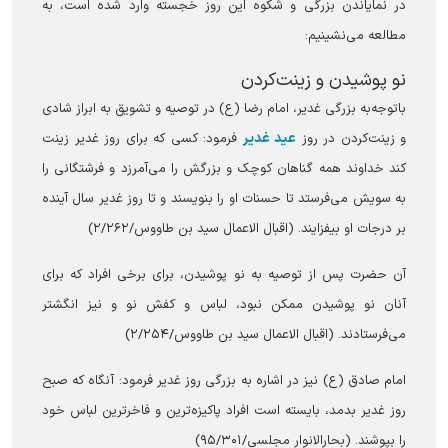
در نمایاندن بزرگی و شکوه این روز خجسته وارد شده است، به
مطالعه می‌نشینیم:
نو پوشیدن و زینت‌کردن
باتوجه‌به بزرگی غدیر، امام رضا (ع) در توصیه و تشویق به ابراز شادی
عید غدیر
و زینت‌کردن در روز
فرمود: کسی که برای روز غدیر زینت
کند خداوند همه گناهان کوچک و بزرگش را می‌آمرزد و فرشتگانی را
به سویش می‌فرستد تا حسنات او را بنویسند و تا روز غدیر سال آینده
بر درجات او بیفزایند. (اقبال الاعمال سید بن طاووس/۲/۲۶۲)
آن حضرت پس از توصیه به نو پوشیدن، برای برخی افراد که برای
آنان نو پوشیدن ممکن نبود، لباس و کفش نو و نیز انگشتر
می‌فرستادند. (اقبال الاعمال سید بن طاووس/۲/۲۵۴)
امام صادق (ع) نیز در اشاره به بزرگی روز غدیر فرمود: آنگاه که صبح
روز غدیر بدمد، بایسته است افراد پاکیزه‌ترین و فاخرترین لباس خود
را بپوشند. (بحارالانوار مجلسی/۹۵/۳۰۱)