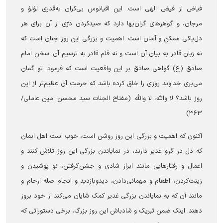
فیاض از فیض الهی است. این اقیانوس بی‌کران به‌قدری لؤلؤ و
مرجان، و گوهرهای گران‌بها دارد که صیدکردن درّی از آن برای هر
دل‌پاکی ممکن و آسان است. اهمیت و بزرگی این روز چنان است که
نه زبان قادر به بیان آن است و نه قلم قادر به ترسیم آن. سخن امام
صادق (ع) گواهی صادق بر این واقعیت است که فرمود: تو گمان
می‌بری خداوند روزی را خلق کرده باشد که حرمت آن عظیم‌تر از این
روز باشد؟ لا والله، لا والله. (مفتاح الجنات سید محسن امین عاملی/
۳۶۳)
اکنون که اهمیت و بزرگی این روز روشن است، خوب است اهل ایمان
که دل در گرو غدیر دارند، در نمایاندن بزرگی این روز تلاش کنند و
اعمال و رفتارهایی مانند ابراز شادی و جشن‌گرفتن، نو پوشیدن و
زینت‌کردن، اطعام و مهمانی‌دادن، دیدوبازدید و انجام صله ارحام و
مانند آن که به نمایاندن بزرگی غدیر کمک شایان می‌کند از خود بروز
دهند. اینک ضمن تبریک و شادباش این روز بزرگ، برخی دستوراتی که