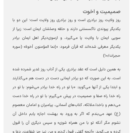
صمیمیت و اخوت
روز ولایت روز برادری است و روز برادری روز ولایت است؛ این دو با
یکدیگر پیوندی ناگسستنی دارند و حلقه وصلشان ایمان است؛ زیرا از
سویی ایمان با ولایت پا می‌گیرد، و ازسوی‌دیگر اهل ایمان برادر
یکدیگر معرفی شده‌اند که قرآن فرمود: «إنما المؤمنون أخوة» (سوره
حجرات/۱۰)
به همین دلیل است که عقد برادری یکی از آداب روز غدیر شمرده شده
است، به این صورت که دو برادر ایمانی دست در دست هم می‌گذارند
و ابتدا یکی از آنها می‌گوید: «با تو در راه خدا برادر می‌شوم؛ با تو در
راه خدا راه صفا و صمیمیت در پیش می‌گیرم؛ با تو در راه خدا دست
می‌دهم و باخدا،ملائکه، کتاب‌های آسمانی، پیامبران و امامان معصوم
(ع) عهد می‌بندم که اگر به ورود به بهشت اجازه یابم داخل آن
نشوم مگر آنکه تو با من همراه شوی» و سپس دیگری آن را قبول
کرده و می‌گوید: «آنچه گفتی قبول کردم و من نیز جز شفاعت، دعا و