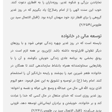
نمایاندن بزرگی و شکوه غدیر، روزه‌داران را به افطاری دعوت کنند.
خوب این سنت الهی را از امام رضا(ع) یاد بگیریم که در روز غدیر
گروهی را برای افطار نزد خود مهمان کرده بود. (اقبال الاعمال سید بن
طاووس/۲/۲۵۴)
توسعه مالی در خانواده
بایسته است که در روز غدیر چهره زندگی عوض شود و با روزهای
دیگر تفاوتی قابل‌توجه داشته باشد. ازاین‌رو، بر همه لازم است در
رونق بخشی به برنامه عادی زندگی خویش بکوشند و آن را با
رفتارهایی سخاوتمندانه همراه بانشاط سازماندهی کنند تا همگان در
خانواده طعم شیرین عید را بچشند و رایحه دل‌انگیز آن را استشمام
کنند. امام رضا (ع) در توصیه و تشویق به این عمل فرمود: «هو الیوم
الذی یزید الله فی مال من عبدالله و وسع علی عیاله و نفسه و اخوانه؛
روز غدیر روزی است که خدای متعال در مال کسی که خدا را عبادت
کند و بر خانواده، خویشتن و برادران ایمانی‌اش توسعه دهد، فزونی
پدید می‌آورد». (اقبال الاعمال سید بن طاووس/۲/۲۶۱)