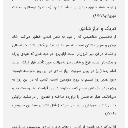
زیارت، همه حقوق برادری را ساقط کردم». (مستدرک‌الوسائل، محدث
نوری/ج۶/۲۷۸)
تبریک و ابراز شادی
از نخستین مفاهیمی که از عید به ذهن آدمی خطور می‌کند، شاد
بودن و سرور داشتن است. به هر اندازه عید بزرگ‌تر باشد، خوشحالی
و نشاط در آن نیز افزون‌تر است. ازاین‌رو، در عید غدیر که عیدی بزرگ
و ریشه‌دار است، فرح و شادی نیز به‌مراتب موردتأکید قرار گرفته است.
امام رضا (ع) در بیان ضرورت ابراز شادی در این روز خجسته فرمود:
«روز غدیر روز تبسم به روی مؤمنین است. کسی که در این روز به
روی برادر مؤمنش تبسم کند، خداوند در روز قیامت نظر رحمت به او
می‌افکند، هزار حاجتش را برآورده ساخته و قصری از در سفید برایش
بنا می‌کند و صورتش را زیبا می‌سازد». (اقبال الاعمال سید بن طاووس/
۲/۲۶۱)
ازآنجاکه دیدوبازدید از آداب روزهای عید و شادی محسوب می‌گردد،