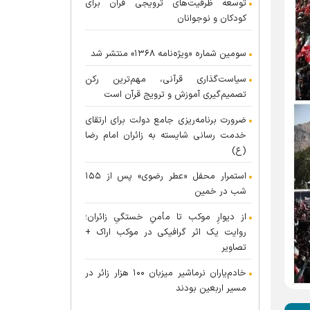
توسعه ظرفیت‌های ترویجی قرآن برای
کودکان و نوجوانان
سومین شماره «ویژه‌نامه ۱۳۶۸» منتشر شد
سیاست‌گذاری قرآنی، مهم‌ترین رکن
تصمیم‌گیری آموزش و ترویج قرآن است
ضرورت برنامه‌ریزی جامع دولت برای ارتقای
خدمت رسانی شایسته به زائران امام رضا
(ع)
استمرار محفل «عطر رضوی» پس از ۱۵۵
شب در خمین
از دیوارِ موکب تا مأمنِ خستگیِ زائران؛
روایت یک اثر گرافیکی در موکب اراک +
تصاویر
خادم‌یاران نرماشیر میزبان ۱۰۰ هزار زائر در
مسیر اربعین بودند