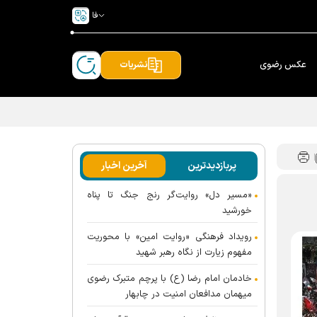
فا
عکس رضوی
نشریات
پربازدیدترین
آخرین اخبار
«مسیر دل» روایت‌گر رنج جنگ تا پناه
خورشید
رویداد فرهنگی «روایت امین» با محوریت
مفهوم زیارت از نگاه رهبر شهید
خادمان امام رضا (ع) با پرچم متبرک رضوی
میهمان مدافعان امنیت در چابهار