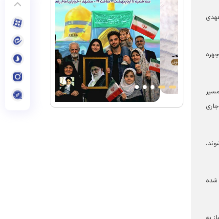
عهدی
ت. هر چهره
مسیر
جاری
وند،
 شده
ز به