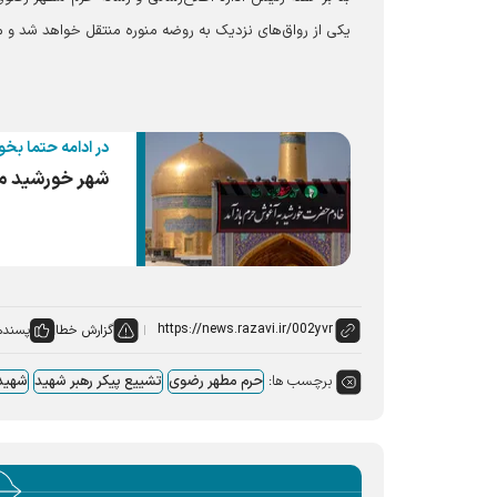
یکی از رواق‌های نزدیک به روضه منوره منتقل خواهد شد و م
در ادامه حتما بخو
شهر خورشید مه
گزارش خطا
پسنده
برچسب ها:
حرم مطهر رضوی
تشییع پیکر رهبر شهید
شهید 