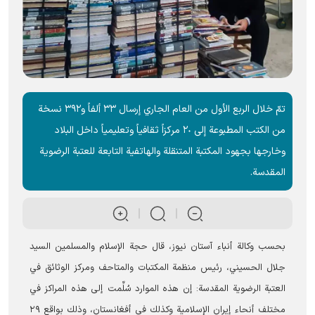
تمّ خلال الربع الأول من العام الجاري إرسال ٣٣ ألفاً و٣٩٢ نسخة
من الكتب المطبوعة إلى ٢٠ مركزاً ثقافياً وتعليمياً داخل البلاد
وخارجها بجهود المكتبة المتنقلة والهاتفية التابعة للعتبة الرضوية
المقدسة.
بحسب وکالة أنباء آستان نيوز، قال حجة الإسلام والمسلمين السيد
جلال الحسيني، رئيس منظمة المكتبات والمتاحف ومركز الوثائق في
العتبة الرضوية المقدسة: إن هذه الموارد سُلِّمت إلى هذه المراكز في
مختلف أنحاء إيران الإسلامية وكذلك في أفغانستان، وذلك بواقع ٢٩