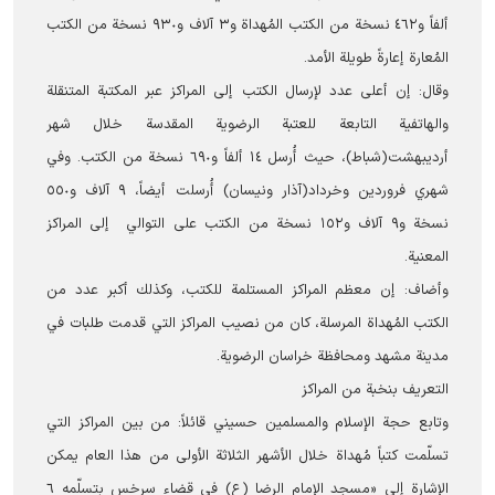
ألفاً و٤٦٢ نسخة من الكتب المُهداة و٣ آلاف و٩٣٠ نسخة من الكتب
المُعارة إعارةً طويلة الأمد.
وقال: إن أعلى عدد لإرسال الكتب إلى المراكز عبر المكتبة المتنقلة
والهاتفية التابعة للعتبة الرضوية المقدسة خلال شهر
أرديبهشت(شباط)، حيث أُرسل ١٤ ألفاً و٦٩٠ نسخة من الكتب. وفي
شهري فروردين وخرداد(آذار ونیسان) أُرسلت أيضاً، ٩ آلاف و٥٥٠
نسخة و٩ آلاف و١٥٢ نسخة من الكتب على التوالي إلى المراكز
المعنية.
وأضاف: إن معظم المراكز المستلمة للكتب، وكذلك أكبر عدد من
الكتب المُهداة المرسلة، كان من نصيب المراكز التي قدمت طلبات في
مدينة مشهد ومحافظة خراسان الرضوية.
التعريف بنخبة من المراكز
وتابع حجة الإسلام والمسلمين حسيني قائلاً: من بين المراكز التي
تسلّمت كتباً مُهداة خلال الأشهر الثلاثة الأولى من هذا العام يمكن
الإشارة إلى «مسجد الإمام الرضا (ع) في قضاء سرخس بتسلّمه ٦