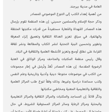
العامة في مدینة بيرجند.
من أهمية إهداء الكتب إلى التنوع الموضوعي للمصادر
وذكر حجة الإسلام والمسلمين حسيني: إن هذه المنظمة تقوم بإرسال
هذه المصادر المُهداة والمُعارة مستفيدةً من قدرات مكتبتها المتنقلة
والهاتفية، في سياق تعزيز العدالة الثقافية وتعميق إثراء المعرفة
وتطوير وتحسين البنية التحتية لنشر الكتاب والمطالعة ونشر ثقافة
القراءة على نطاق أوسع وتعزيز الأنشطة العلمية والثقافية في البلاد.
وقال رئيس منظمة المكتبات والمتاحف ومركز الوثائق في العتبة
الرضوية المقدسة: إن هذه المصادر تُعَدّ وتُرسَل في إطار مجموعات
من الكتب في موضوعات متنوعة؛ دينية وأدبية وتاريخية وعلم النفس
وكتب مساعدة دراسية وغيرها، وذلك وفقاً لنوع طلب المراكز العلمية
والثقافية والتعليمية المعنية ومخاطبي مكتباتها.
وذكّر قائلاً: إن المساجد والمكتبات والمراكز الثقافية والمراكز التعليمية
والبحثية ومراكز الرعاية وسائر المراكز المستوفية للشروط، في حال
حاجتها إلى الحصول على كتب مُهداة أو إعارة طويلة الأمد، يمكنها أن