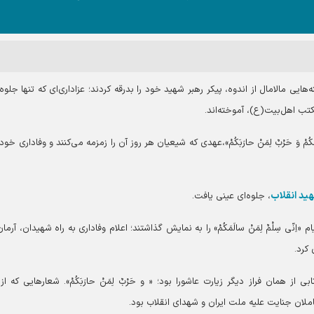
هایی مالامال از اندوه، پیکر رهبر شهید خود را بدرقه کردند؛ عزاداری‌ای که تنها جلوه‌ا
تب اهل‌بیت(ع)، آموخته‌اند.
کُمْ وَ حَرْبٌ لِمَنْ حارَبَکُمْ»،عهدی که شیعیان هر روز آن را زمزمه می‌کنند و وفاداری خود 
هید انقلاب
، جلوه‌ای عینی یافت.
اِنّی سِلْمٌ لِمَنْ سالَمَکُمْ» را به نمایش گذاشتند؛ اعلام وفاداری به راه شهیدان، آرما
کرد.
ز همان فراز دیگر زیارت عاشورا بود؛ « و حَرْبٌ لِمَنْ حارَبَکُمْ». شعارهایی که از 
ملان جنایت علیه ملت ایران و شهدای انقلاب بود.