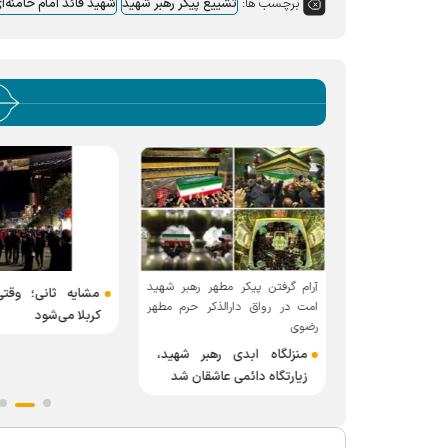
برچسب ها:
تشییع پیکر رهبر شهید
شهید قائد امام خامنه‌ا
آرام گرفتن پیکر مطهر رهبر شهید
اب‌الرضا» تا
مشایه ثانی؛ وقت
امت در رواق دارالذکر حرم مطهر
؛ نجواهای خادم
کربلا می‌شود
رضوی
ستگاه اعزام راه
منزلگاه ابدی رهبر شهید،
زیارتگاه دائمی عاشقان شد