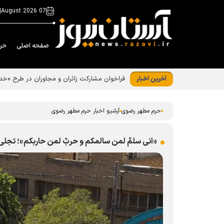
|
07 August 2026
صفحه اصلی
حر
آخرین اخبار
فراخوان مشارکت زائران و مجاوران در طرح «
حرم مطهر رضوی
آرشیو اخبار حرم مطهر رضوی
«انی سلمٌ لمن سالمکم و حربٌ لمن حاربکم»؛ تجلی 