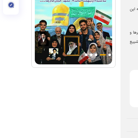
 این
ها و
شییع