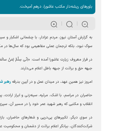
باور‌های ریشه‌دار مکتب عاشورا، درهم آمیخت.
به گزارش آستان نیوز، مردم عزادار، با چشمانی اشکبار و سینه‌
سوگ نبود، بلکه ترجمان عملی مفاهیمی بود که سال‌ها در مک
در فراز معروف زیارت عاشورا آمده است: «اِنّی سِلْمٌ لِمَنْ سالَمَ
جبهه حق و برائت از جبهه باطل اعلام می‌دارند.
رهبر ش
امروز نیز همین عهد، در میدان عمل و در آیین بدرقه
حاضران در مراسم، با اشک، مرثیه، سینه‌زنی و ابراز ارادت، پیام «
انقلاب و مکتبی که رهبر شهید عمر خود را در مسیر آن، سپری 
در سوی دیگر، تکبیرهای پی‌درپی و شعارهای حاضران، بازتابی ا
شرکت‌کنندگان، بیانگر اعلام برائت از دشمنان و محکومیت عا