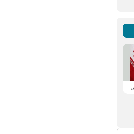
روایت یک بدرقه تاریخی
خیابان امام رضا (ع) به رنگ
یر
هم‌قدم با مردم؛ روایت
سرخ درآمد؛ وقتی کوه بر
تشییع رهبر شهید انقلاب در
شانه‌های عاشقان تشییع
حریم رضوی
می‌شود