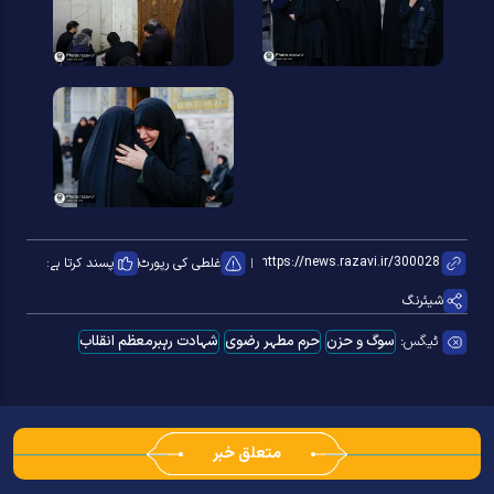
غلطی کی رپورٹ
پسند کرتا ہے:
شیئرنگ
ٹیگس:
سوگ و حزن
حرم مطہر رضوی
شہادت رہبرمعظم انقلاب
متعلق خبر