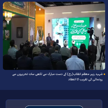
شہید رہبر معظم انقلاب(رح) کے دست مبارک سے لکھی سات تحریروں سے
رونمائی کی تقریب کا انعقاد