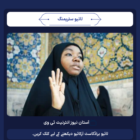
لائیو سٹریمنگ
آستان نیوز انٹرنیٹ ٹی وی
لائیو براڈکاسٹ آرکائیو دیکھنے کے لیے کلک کریں۔