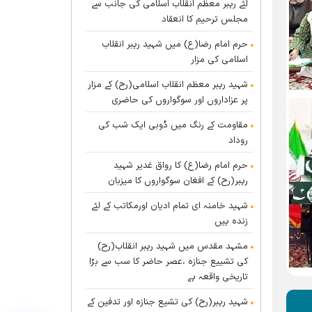
لئے رہبر معظم انقلاب اسلامی کی جانب سے
مجلس ترحیم کا انعقاد
حرم امام رضا(ع) میں شہید رہبر انقلاب
اسلامی کی مزار
شہید رہبر معظم انقلاب اسلامی(رح) کے مزار
پر عزاداروں اور سوگواروں کی حاضری
مقاومت کے رنگ میں ڈوبی ایک شب کی
روداد
حرم امام رضا(ع) کا رواق غدیر شہید
رہبر(رح) کے افغان سوگواروں کا میزبان
شہید خامنہ ای تمام ادیان اورمکاتب کے لئے
زندہ ہيں
مشہد مقدس میں شہید رہبر انقلاب(رح)
کی تشییع جنازہ ،عصر حاضر کا سب سے بڑا
تاریخی واقعہ ہے
شہید رہبر(رح) کی تشیع جنازہ اور تدفین کے