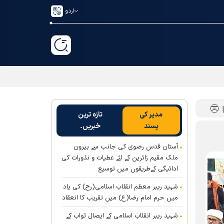
اردو
مدیر کی
تازہ ترین
پسند
خبریں۔
آستان قدس رضوی کی جانب سے بیرون
ملک مقیم زائرین کے لئے عطیات و نذورات کی
ادائیگی کےطریقوں میں توسیع
شہید رہبر معظم انقلاب اسلامی(رح) کی یاد
میں حرم امام رضا(ع) میں تقریب کا انعقاد
شہید رہبر انقلاب اسلامی کے ایصال ثواب کے