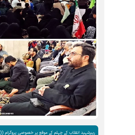
رہبرشہید انقلاب کے چہلم کے موقع پر خصوصی پروگرام ((