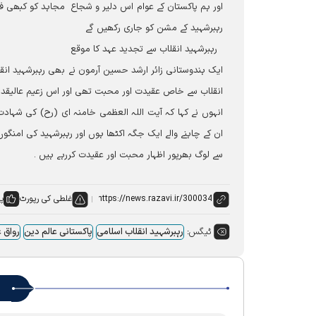
اور ہم پاکستان کے عوام اس دلیر و شجاع مجاہد کو کبھی فرا
رہبرشہید کے مشن کو جاری رکھیں گے
رہبرشہید انقلاب سے تجدید عہد کا موقع
ایک ہندوستانی زائر ارشد حسین آرمون نے بھی رہبرشہید انق
انقلاب سے خاص عقیدت اور محبت تھی اور اس زعیم عالیقدر
انہوں نے کہا کہ آیت اللہ العظمی خامنہ ای (رح) کی شہاد
ان کے چاہنے والے ایک جگہ اکٹھا ہوں اور رہبرشہید کی امنگو
سے لوگ بھرپور اظہار محبت اور عقیدت کررہے ہیں ۔
غلطی کی رپورٹ
پس
ٹیگس:
رہبرشہید انقلاب اسلامی
پاکستانی عالم دین
رواق 