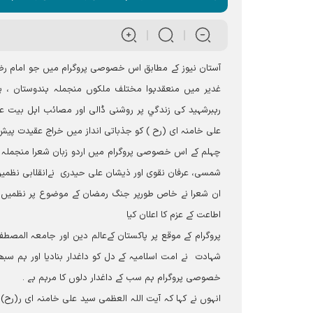
آستان نیوز کے مطابق اس خصوصی پروگرام میں جو امام رضا 
غدیر میں منعقدہوا مختلف ملکوں منجملہ ہندوستان ، پاکس
رہبرشہید کی زندگي پر روشنی ڈالی اور مصائب اہل بیت علی
علی خامنہ ای (رح ) کو جذباتی انداز میں خراج عقیدت پیش
چہلم کے اس خصوصی پروگرام میں اردو زبان شعرا منجملہ
شمسی، عرفان نقوی اور ذیشان علی حیدری نےانقلابی نظمیں 
ان شعرا نے خاص طورپر جنگ رمضان کے موضوع پر نظمیں اور 
اطاعت کے عزم کا اعلان کیا
پروگرام کے موقع پر پاکستان کےعالم دین اور جامعہ المص
شہادت نے امت اسلامیہ کے دل کو داغدار بنادیا اور ہم سبھ
خصوصی پروگرام ہم سب کے داغدار دلوں کا مرہم ہے ۔
انہوں نے کہا کہ آيت اللہ العظمی سید علی خامنہ ای ر(ر