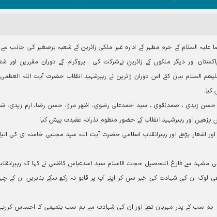
علیہ السلام کے حرم مطہر کے ادارہ غیر ملکی زائرین کے شعبہ برصغیر کی جانب سے 
تان اور دیگر ملکوں کے زائرین نےشرکت کی ۔ پروگرام کے دوران مقررین اور شعر
ھم السلام بیان کئے اس دوران زائرین نے رہبرشہید انقلاب حضرت آيت اللہ العظمی
 کیا۔
 حسن زیدی ، صمدنقوی ، سید احمدعلی رضوی، اظهر مرزا، حسن رضا، ارم زیدی، ش
پڑھیں اور رہبرشہید انقلاب کے حضور منظوم نذرانہ عقیدت پیش کیا
اشعار پڑھے اور رہبرانقلاب اسلامی حضرت آيت اللہ سید مجتبی خامنہ ای کی اتباع
طفی مشہد سے فارغ التحصیل حجت الاسلام سید اسدعباس کاظمی نے کہا کہ رہبرانقلا
ی لوگ ان کی شہادت کی خبر سن کر اپنے آپ پر قابو نہ رکھ سکے بنابریں ان کے چہل
ح) ہم سب کے پدر مہربان تھے اور ان کی شہادت سے ہم سب یتمیمی کا احساس کررہے