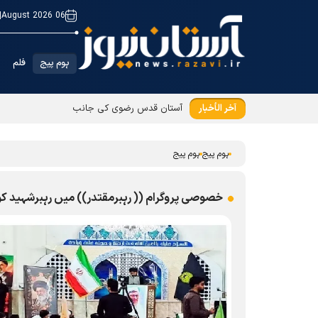
|
06 August 2026
ہوم پیج
فلم
آخر الأخبار
آستان قدس رضوی کی جانب سے بیرون ملک مقیم ز
ہوم پیج
ہوم پیج
خصوصی پروگرام (( رہبرمقتدر)) میں رہبرشہید کو 