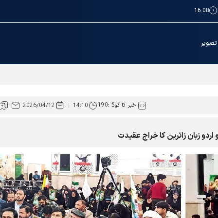
16:08
تصویر
ائرین کے لئے عطیات و نذورات کی ادائیگی کےطریقوں میں توسیع
خبر کا کوڈ :
190
2026/04/12
14:10
اردو زبان زائرین کا خراج عقیدت