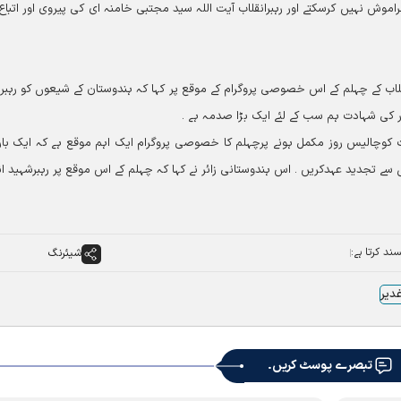
موش نہيں کرسکتے اور رہبرانقلاب آيت اللہ سید مجتبی خامنہ ای کی پیروی اور اتباع 
لاب کے چہلم کے اس خصوصی پروگرام کے موقع پر کہا کہ ہندوستان کے شیعوں کو رہبر
 کی شہادت ہم سب کے لئے ایک بڑا صدمہ ہے ۔
ت کوچالیس روز مکمل ہونے پرچہلم کا خصوصی پروگرام ایک اہم موقع ہے کہ ایک بار
ں سے تجدید عہدکریں ۔ اس ہندوستانی زائر نے کہا کہ چہلم کے اس موقع پر رہبرشہید ان
ند کرتا ہے:
شیئرنگ
غدیر
تبصرے پوسٹ کریں۔