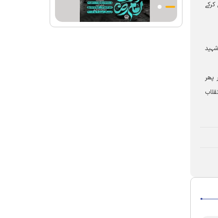
کرکے
احکامات پرعمل کرنے والی شخصیت تھے؛
استاد پناہی
رہبرشہید کے وداع کے ا یام میں حرم مطہر
رضوی بند نہيں ہوگا
شہید
رہبرشہید ( رحمت اللہ علیہ ) کی یاد میں
رضوی کتابخانہ اور میوزیمز میں تعزیتی
 پھر
جلسوں اور خصوصی پروگراموں کا انعقاد
قلاب
روضہ منورہ امام رضا(ع) کے خدام ، سوگوار
زائرین کو کھانے اور رہائش کی خدمات فراہم
کرنے کے لئے تیار ہیں
جارجیا کے 130 رکنی مذہبی و ثقافتی وفد کا
حرم امام رضا(ع) کے خدام کی جانب
سےخصوصی استقبال