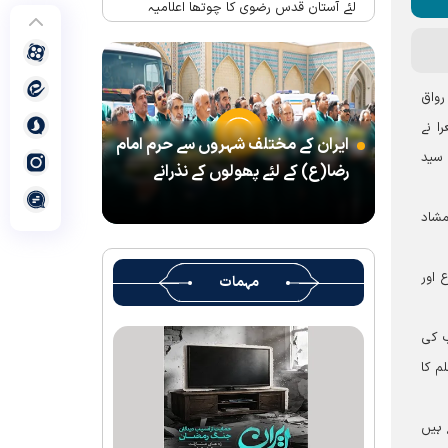
لئے آستان قدس رضوی کا چوتھا اعلامیہ
حرم امام رضا(ع) میں واقع شہید رہبر(رح)
کے تحائف کا میوزیم اور قرآنی میوزیم کھول
دیا گیا ہے
رواق
شہید رہبر کے تشیع جنازہ میں شرکت کے لئے
ا نے
ایران کے مختلف شہروں سے حرم امام
آستان قدس رضوی کے متولی کا پیغام
 سید
رضا(ع) کے لئے پھولوں کے نذرانے
بین الاقوامی سطح پر ’’قومو للہ‘‘ نعرے کی
تشریح کے لئے نشست کا انعقاد
مشاد
’’قائد الامۃ‘‘ کے عنوان سے لائیو ٹی وی
پروگرام
 اور
مہمات
رہبرشہید کے سوگواروں کے لئے کرامت رضوی
فاؤنڈیشن کی جانب سے پذیرائي کا وسیع
ب کی
انتظام
م کا
(( آقای شہید ایران )) نامی چار جلدوں پر
مشتمل کتاب منظرعام پر آگئی
 ہیں
شہید رہبر(رح) ایک قرآنی نابغہ اور قرآنی