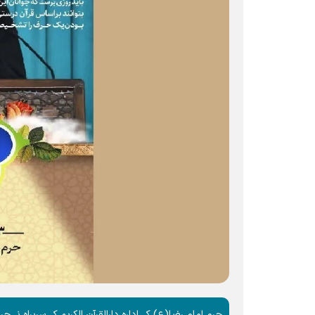
حرم امام رضا(ع) کے ادارہ دارالقرآن الکریم کے سربراہ نے 