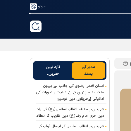
اردو
مدیر کی
تازہ ترین
پسند
خبریں۔
آستان قدس رضوی کی جانب سے بیرون
ملک مقیم زائرین کے لئے عطیات و نذورات کی
ادائیگی کےطریقوں میں توسیع
شہید رہبر معظم انقلاب اسلامی(رح) کی یاد
میں حرم امام رضا(ع) میں تقریب کا انعقاد
شہید رہبر انقلاب اسلامی کے ایصال ثواب کے