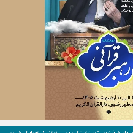
حرم امام رضا(ع) میں ’’رہبر قرآنی‘‘ کے عنوان سے نمائش کے انعقاد کی خبر دی۔