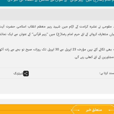
حمد مقومی نے عشرہ کرامت کے ایّام میں شہید رہبر معظم انقلاب اسلامی حضرت آیت 
اں متعارف کروانے کے لئے حرم امام رضا(ع) میں ’’رہبر قرآنی‘‘ کے عنوان سے ایک نمائ
انہوں نے بتایا کہ یہ نمائش جس کےسا تھ آرٹ سروس ڈسک بھی لگائے گئے ہیں مؤرخہ 23 اپریل سے 30 اپریل تک روزانہ صبح نو بجے س
و مجاورین کے لئے کھلی رہے گی۔
ند کرتا ہے:
شیئرنگ
متعلق خبر