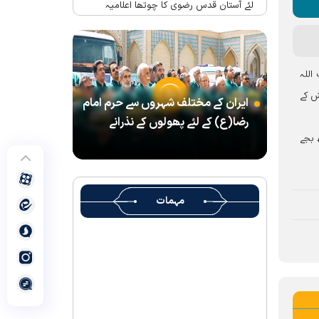
لئے آستان قدس رضوی کا چوتھا اعلامیہ
حرم امام رضا(ع) میں واقع شہید رہبر(رح)
کے تحائف کا میوزیم اور قرآنی میوزیم کھول
دیا گیا ہے
اللہ
شہید رہبر کے تشیع جنازہ میں شرکت کے لئے
ش کے
ایران کے مختلف شہروں سے حرم امام
آستان قدس رضوی کے متولی کا پیغام
رضا(ع) کے لئے پھولوں کے نذرانے
بین الاقوامی سطح پر ’’قومو للہ‘‘ نعرے کی
ے رات آٹھ بجے
تشریح کے لئے نشست کا انعقاد
’’قائد الامۃ‘‘ کے عنوان سے لائیو ٹی وی
پروگرام
مہمات
رہبرشہید کے سوگواروں کے لئے کرامت رضوی
فاؤنڈیشن کی جانب سے پذیرائي کا وسیع
انتظام
(( آقای شہید ایران )) نامی چار جلدوں پر
مشتمل کتاب منظرعام پر آگئی
شہید رہبر(رح) ایک قرآنی نابغہ اور قرآنی