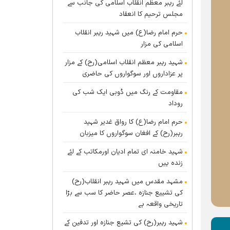
لئے رہبر معظم انقلاب اسلامی کی جانب سے
مجلس ترحیم کا انعقاد
حرم امام رضا(ع) میں شہید رہبر انقلاب
اسلامی کی مزار
شہید رہبر معظم انقلاب اسلامی(رح) کے مزار
پر عزاداروں اور سوگواروں کی حاضری
مقاومت کے رنگ میں ڈوبی ایک شب کی
روداد
حرم امام رضا(ع) کا رواق غدیر شہید
رہبر(رح) کے افغان سوگواروں کا میزبان
شہید خامنہ ای تمام ادیان اورمکاتب کے لئے
زندہ ہيں
مشہد مقدس میں شہید رہبر انقلاب(رح)
کی تشییع جنازہ ،عصر حاضر کا سب سے بڑا
تاریخی واقعہ ہے
شہید رہبر(رح) کی تشیع جنازہ اور تدفین کے