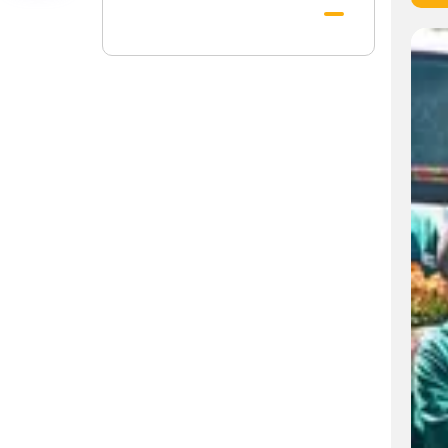
احکامات پرعمل کرنے والی شخصیت تھے؛
استاد پناہی
رہبرشہید کے وداع کے ا یام میں حرم مطہر
رضوی بند نہيں ہوگا
رہبرشہید ( رحمت اللہ علیہ ) کی یاد میں
رضوی کتابخانہ اور میوزیمز میں تعزیتی
جلسوں اور خصوصی پروگراموں کا انعقاد
روضہ منورہ امام رضا(ع) کے خدام ، سوگوار
زائرین کو کھانے اور رہائش کی خدمات فراہم
کرنے کے لئے تیار ہیں
جارجیا کے 130 رکنی مذہبی و ثقافتی وفد کا
حرم امام رضا(ع) کے خدام کی جانب
سےخصوصی استقبال