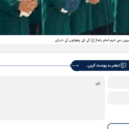
وں سے حرم امام رضا(ع) کے لئے پھولوں کے نذرانے
تبصرے پوسٹ کریں۔