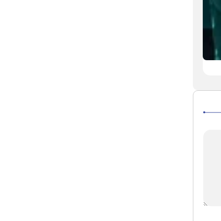
حرم امام رضا(ع) کے سنہری گنبد