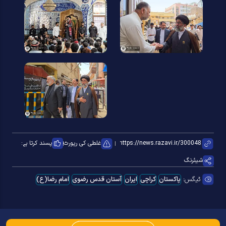
غلطی کی رپورٹ
پسند کرتا ہے:
شیئرنگ
ٹیگس:
پاکستان
کراچی
ایران
آستان قدس رضوی
امام رضا(ع)