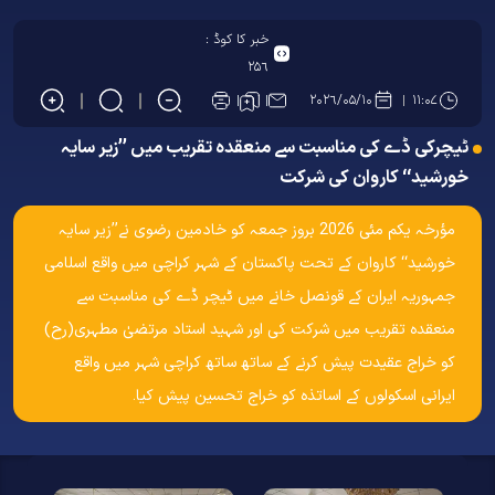
خبر کا کوڈ :
۲۵۶
۲۰۲۶/۰۵/۱۰
۱۱:۰۷
ٹیچرکی ڈے کی مناسبت سے منعقدہ تقریب میں ’’زیر سایہ
خورشید‘‘ کاروان کی شرکت
مؤرخہ یکم مئی 2026 بروز جمعہ کو خادمین رضوی نے’’زیر سایہ
خورشید‘‘ کاروان کے تحت پاکستان کے شہر کراچی میں واقع اسلامی
جمہوریہ ایران کے قونصل خانے میں ٹیچر ڈے کی مناسبت سے
منعقدہ تقریب میں شرکت کی اور شہید استاد مرتضیٰ مطہری(رح)
کو خراج عقیدت پیش کرنے کے ساتھ ساتھ کراچی شہر میں واقع
ایرانی اسکولوں کے اساتذہ کو خراج تحسین پیش کیا۔