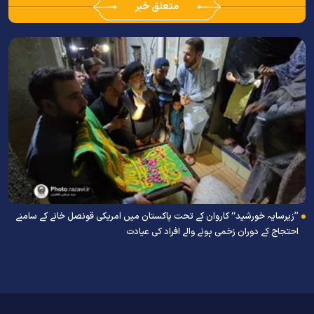
متعلق خبر
’’زیرسایہ خورشید‘‘ کاروان کے تحت پاکستان میں امریکی قونصل خانے کے سامنے
احتجاج کے دوران زخمی ہونے والے افراد کی عیادت
ک
ج