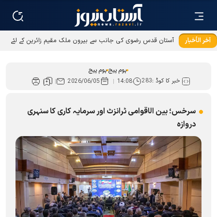
آخر الأخبار
آستان قدس رضوی کی جانب سے بیرون ملک مقیم زائرین کے لئے
عطیات و نذورات کی ادائیگی کےطریقوں میں توسیع
ہوم پیج
ہوم پیج
خبر کا کوڈ :
283
2026/06/05
14:08
سرخس؛ بین الاقوامی ٹرانزٹ اور سرمایہ کاری کا سنہری
دروازہ