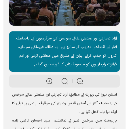
آزاد تجارتی اور صنعتی علاقے سرخس کی سرگرمیوں کے باضابطہ
آغاز اور افتتاحی تقریب کے ساتھ ہی ،یہ علاقہ غیرملکی سرمایہ
کاروں کو جذب کرکے ایران کے مشرق میں معاشی ترقی اور اہم
ٹرانزٹ راہداریوں کو مضبوط بنانے کا ذریعہ بن گیا ہے ۔
آستان نیوز کی رپورٹ کے مطابق؛ آزاد تجارتی اور صنعتی علاقے سرخس
کے با ضابطہ آغاز سے آستان قدس رضوی کی موقوفہ اراضی پر ترقی کا
ایک نیا باب کھل گیا ہے ۔
پارلیمنٹ میں سرخس شہر کے نمائندے سید احسان قاضی زادہ