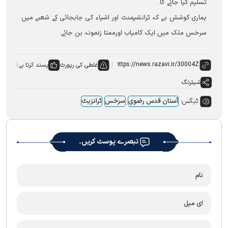
تسلیم کیا جائے گا۔
ہماری کوشش ہے کہ ٹرانشپمنٹ اور اشیاء کی جابجائی کے شعبے میں
سرخس ملک میں ایک کامیاب اورممتا زنمونہ بن جائے۔
غلطی کی رپورٹ
پسند کرتا ہے:
شیئرنگ
ٹیگس:
آستان قدس رضوی
سرخس
ٹرانزیٹ
تبصرے پوسٹ کریں۔