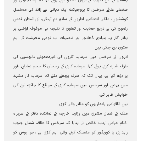
ہاشمی نے اس تقریب کےدوران گفتگو کرتے ہوئے کہا کہ آزاد تجارتی اور
صنعتی علاقے سرخس کا پروجیکث ایک دہائی سے زائد کی مسلسل
کوششوں، ملکی انتظامی اداروں کے ساتھ ہم آہنگی، اور آستان قدس
رضوی کی بے دریغ حمایت اور تعاون کا نتیجہ ہے۔ موقوفہ اراضی پر
بنائے گئے یہ بنیادی ڈھانچے اور تنصیبات اب قومی معیشت کے اہم
ستون بن چکی ہیں۔
انہوں نے سرخس میں سرمایہ کاروں کی غیرمعمولی دلچسپی کی
طرف اشارہ کرتے ہوئے کہا: سرمایہ کاری کے رجحان کا حجم نمایاں طور
پر بڑھ گیا ہے، یہاں تک کہ صرف پچھلے ہفتے 50 سرمایہ کار مشہد
میں پہنچے اور سرخس میں سرمایہ کاری کے مواقع کا جائزہ لینے کی
خواہش ظاہر کی۔
بین الاقوامی راہداریوں کو ملانے والی کڑی
ملک کے شمال مشرق میں وزارت خارجہ کے نمائندہ دفتر کے سربراہ
غلام عباس ارباب خالص نے بتایا کہ سرخس کا علاقہ شمال جنوب
راہداری یا کوریڈور کو منسلک کرنے والی اہم کڑی ہے ،جو روس کو