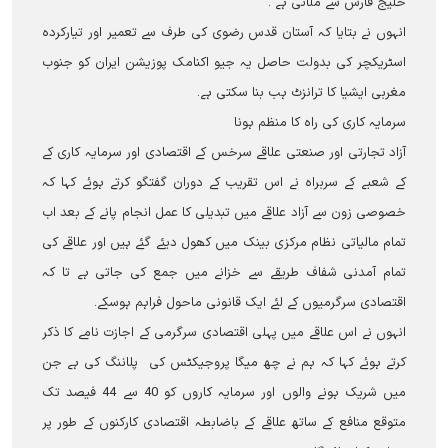
خلیج فارس سے ملاتی ہے ۔
انہوں نے بتایا کہ آستان قدس رضوی کی طرف سے تعمیر اور تیارکردہ
اسٹریکچر کی بدولت حاصل یہ جیو اکنامک پوزیشن ایران کو جنوب
مغربی ایشیا کا ترانزٹ ہب بنا سکتی ہے۔
سرمایہ کاری کی راہ کا منظم ہونا
آزاد تجارتی اور صنعتی علاقے سرخس کے اقتصادی اور سرمایہ کاری کے
کے شعبے کے سربراہ نے اس تقریب کے دوران گفتگو کرتے ہوئے کہا کہ
خصوصی زون سے آزاد علاقے میں تبدیلی کا عمل انجام پانے کے بعد اب
تمام مالیاتی نظام مرکزی بینک میں کھول دیئے گئے ہیں اور علاقے کی
تمام آمدنی شفاف طریقے سے خزانے میں جمع کی جاتی ہے تا کہ
اقتصادی سرگرمیوں کے لئے ایک قانونی ماحول فراہم ہوسکے۔
انہوں نے اس علاقے میں پہلی اقتصادی سرگرمی کے اجازت نامے کا ذکر
کرتے ہوئے کہا کہ ہم نے چھ میگا پروجیکٹس کی پلاننگ کی ہے جن
میں شریک ہونے والوں اور سرمایہ کاروں کو 40 سے 44 فیصد تک
متوقع منافع کے ساتھ علاقے کے باضابطہ اقتصادی کارکنوں کے طور پر