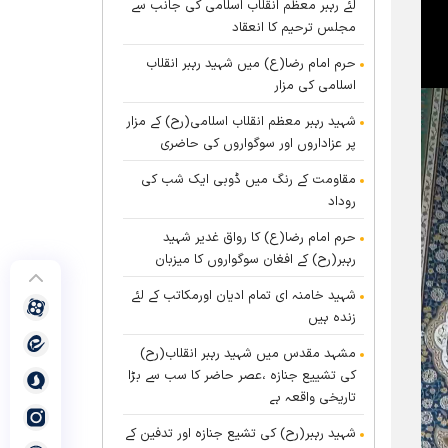
لئے رہبر معظم انقلاب اسلامی کی جانب سے
مجلس ترحیم کا انعقاد
حرم امام رضا(ع) میں شہید رہبر انقلاب
اسلامی کی مزار
شہید رہبر معظم انقلاب اسلامی(رح) کے مزار
پر عزاداروں اور سوگواروں کی حاضری
مقاومت کے رنگ میں ڈوبی ایک شب کی
روداد
حرم امام رضا(ع) کا رواق غدیر شہید
رہبر(رح) کے افغان سوگواروں کا میزبان
شہید خامنہ ای تمام ادیان اورمکاتب کے لئے
زندہ ہيں
مشہد مقدس میں شہید رہبر انقلاب(رح)
کی تشییع جنازہ ،عصر حاضر کا سب سے بڑا
تاریخی واقعہ ہے
شہید رہبر(رح) کی تشیع جنازہ اور تدفین کے