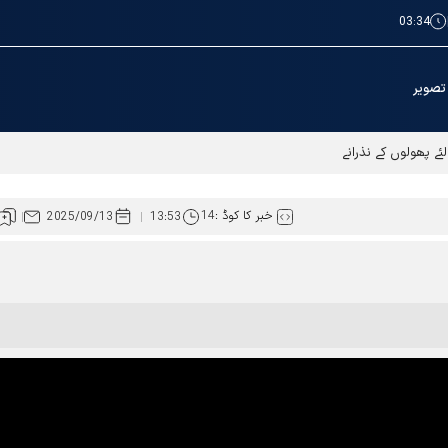
03:34
تصویر
ے پھولوں کے نذرانے
خبر کا کوڈ :
14
2025/09/13
13:53