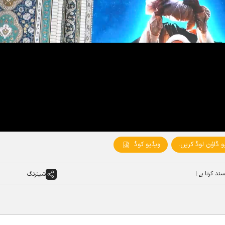
و ڈاؤن لوڈ کریں۔
ویڈیو کوڈ
ند کرتا ہے:
شیئرنگ