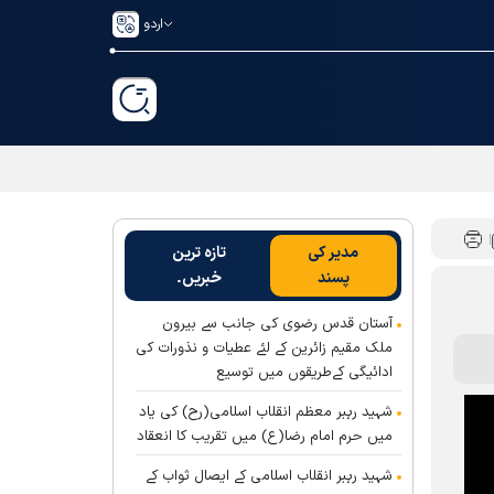
اردو
مدیر کی
تازہ ترین
پسند
خبریں۔
آستان قدس رضوی کی جانب سے بیرون
ملک مقیم زائرین کے لئے عطیات و نذورات کی
ادائیگی کےطریقوں میں توسیع
شہید رہبر معظم انقلاب اسلامی(رح) کی یاد
میں حرم امام رضا(ع) میں تقریب کا انعقاد
شہید رہبر انقلاب اسلامی کے ایصال ثواب کے