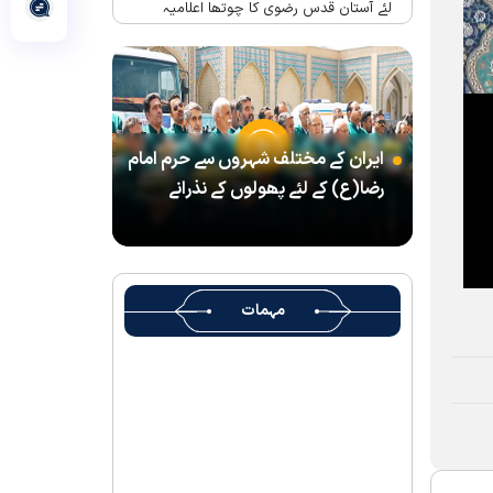
لئے آستان قدس رضوی کا چوتھا اعلامیہ
حرم امام رضا(ع) میں واقع شہید رہبر(رح)
کے تحائف کا میوزیم اور قرآنی میوزیم کھول
دیا گیا ہے
شہید رہبر کے تشیع جنازہ میں شرکت کے لئے
ایران کے مختلف شہروں سے حرم امام
آستان قدس رضوی کے متولی کا پیغام
رضا(ع) کے لئے پھولوں کے نذرانے
بین الاقوامی سطح پر ’’قومو للہ‘‘ نعرے کی
تشریح کے لئے نشست کا انعقاد
’’قائد الامۃ‘‘ کے عنوان سے لائیو ٹی وی
پروگرام
مہمات
رہبرشہید کے سوگواروں کے لئے کرامت رضوی
فاؤنڈیشن کی جانب سے پذیرائي کا وسیع
انتظام
(( آقای شہید ایران )) نامی چار جلدوں پر
مشتمل کتاب منظرعام پر آگئی
شہید رہبر(رح) ایک قرآنی نابغہ اور قرآنی