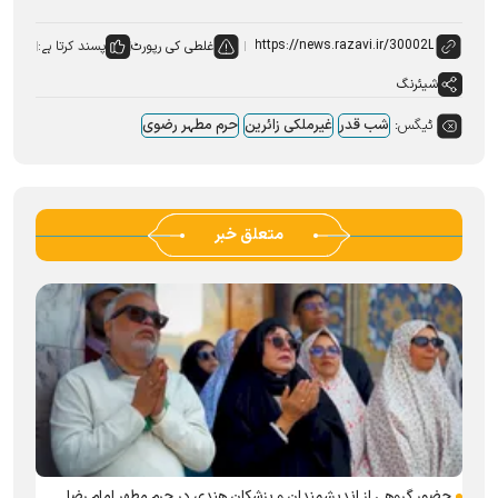
غلطی کی رپورٹ
پسند کرتا ہے:
شیئرنگ
ٹیگس:
شب قدر
غیرملکی زائرین
حرم مطہر رضوی
متعلق خبر
حضور گروهی از اندیشمندان و پزشکان هندی در حرم مطهر امام رضا