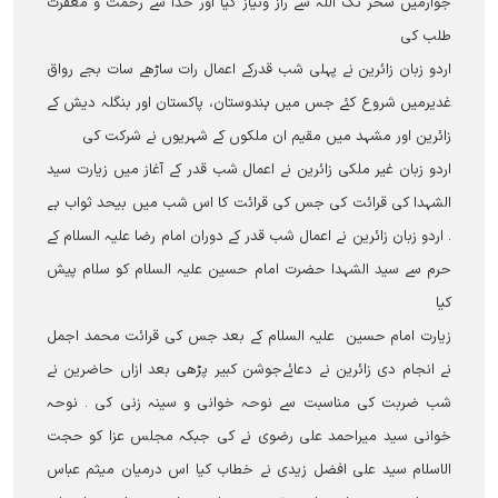
جوارمیں سحر تک اللہ سے راز ونیاز کیا اور خدا سے رحمت و مغفرت
طلب کی
اردو زبان زائرین نے پہلی شب قدرکے اعمال رات ساڑھے سات بجے رواق
غدیرمیں شروع کئے جس میں ہندوستان، پاکستان اور بنگلہ دیش کے
زائرین اور مشہد میں مقیم ان ملکوں کے شہریوں نے شرکت کی
اردو زبان غیر ملکی زائرین نے اعمال شب قدر کے آغاز میں زیارت سید
الشہدا کی قرائت کی جس کی قرائت کا اس شب میں بیحد ثواب ہے
۔ اردو زبان زائرین نے اعمال شب قدر کے دوران امام رضا علیہ السلام کے
حرم سے سید الشہدا حضرت امام حسین علیہ السلام کو سلام پیش
کیا
زیارت امام حسین علیہ السلام کے بعد جس کی قرائت محمد اجمل
نے انجام دی زائرین نے دعائےجوشن کبیر پڑھی بعد ازاں حاضرین نے
شب ضربت کی مناسبت سے نوحہ خوانی و سینہ زنی کی ۔ نوحہ
خوانی سید میراحمد علی رضوی نے کی جبکہ مجلس عزا کو حجت
الاسلام سید علی افضل زیدی نے خطاب کیا اس درمیان میثم عباس