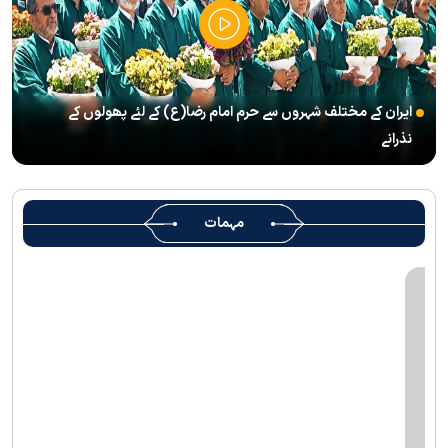
آگئی
شہید رہبر(رح) ایک قرآنی نابغہ اور قرآنی احکامات پرعمل کرنے والی
شخصیت تھے؛ استاد پناہی
ایران کے مختلف شہروں سے حرم امام رضا(ع) کے لئے پھولوں کے
رہبرشہید کے وداع کے ا یام میں حرم مطہر رضوی بند نہيں ہوگا
نذرانے
رہبرشہید ( رحمت اللہ علیہ ) کی یاد میں رضوی کتابخانہ اور میوزیمز
میں تعزیتی جلسوں اور خصوصی پروگراموں کا انعقاد
روضہ منورہ امام رضا(ع) کے خدام ، سوگوار زائرین کو کھانے اور رہائش
مہمات
کی خدمات فراہم کرنے کے لئے تیار ہیں
جارجیا کے 130 رکنی مذہبی و ثقافتی وفد کا حرم امام رضا(ع) کے خدام
کی جانب سےخصوصی استقبال