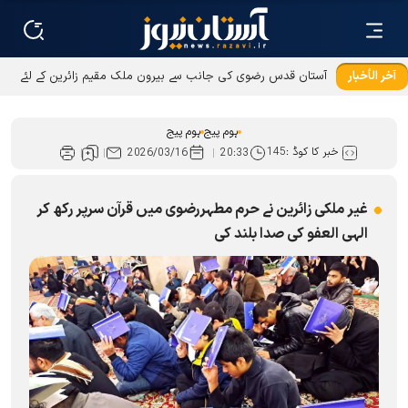
آخر الأخبار
آستان قدس رضوی کی جانب سے بیرون ملک مقیم زائرین کے لئے
عطیات و نذورات کی ادائیگی کےطریقوں میں توسیع
ہوم پیج
ہوم پیج
خبر کا کوڈ :
145
2026/03/16
20:33
غیر ملکی زائرین نے حرم مطہررضوی میں قرآن سرپر رکھ کر
الہی العفو کی صدا بلند کی