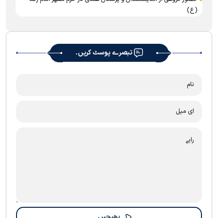
(ع)
تبصرے پوسٹ کریں۔