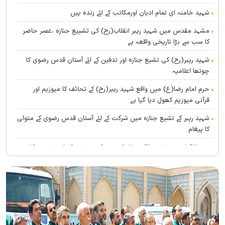
شہید خامنہ ای تمام ادیان اورمکاتب کے لئے زندہ ہيں
مشہد مقدس میں شہید رہبر انقلاب(رح) کی تشییع جنازہ ،عصر حاضر
کا سب سے بڑا تاریخی واقعہ ہے
شہید رہبر(رح) کی تشیع جنازہ اور تدفین کے لئے آستان قدس رضوی کا
چوتھا اعلامیہ
حرم امام رضا(ع) میں واقع شہید رہبر(رح) کے تحائف کا میوزیم اور
قرآنی میوزیم کھول دیا گیا ہے
شہید رہبر کے تشیع جنازہ میں شرکت کے لئے آستان قدس رضوی کے متولی
کا پیغام
بین الاقوامی سطح پر ’’قومو للہ‘‘ نعرے کی تشریح کے لئے نشست کا
انعقاد
’’قائد الامۃ‘‘ کے عنوان سے لائیو ٹی وی پروگرام
رہبرشہید کے سوگواروں کے لئے کرامت رضوی فاؤنڈیشن کی جانب سے
پذیرائي کا وسیع انتظام
(( آقای شہید ایران )) نامی چار جلدوں پر مشتمل کتاب منظرعام پر