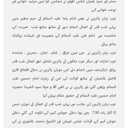
سحر اور سید عمران عباس نقوی نے مجلس عزا میں مرثیہ خوانی اور
نوحہ خوانی کی
عرب زبان زائرین نے بھی امام رضا علیہ السلام کے حرم مطہر میں
پہلی شب قدر کے اعمال انجام دینے کے ساتھ ساتھ شب ضربت کی
مناسبت سے امام علی علیہ السلام کی مصیبت اور شہادت پراشک
ماتم بہائے ۔
عرب زبان زائرین نے جن میں عراق ، شام ، لبنان ، بحرین ، متحدہ
عرب امارات اور دیگر عرب ملکوں کے زائرین شامل تھے اعمال شب قدر
رواق دارالرحمہ میں انجام دئے اس دوران زائرین نے دعائے افتتاح قاری
فاضل غانمیان کے ساتھ قرائت کی اس کے زیارت امام حسین علیہ
السلام پڑھی گئی اور زائرین نے بے کفن آقا و مولا سید الشہدا حضرت
امام حسین علیہ السلام کے حضور سلام پیش کیا
عرب زبان زائرین کی جانب سے پہلی شب قدر کے اعمال کے دوران جس
کا آغاز رات 7.30 بجے ہوا دعائے جوشن کبیر کی تلاوت کی گئي دعائے
جوش کبیر کی قرائت عباس غبیش اور الشیخ محمد عاشوری نے کی