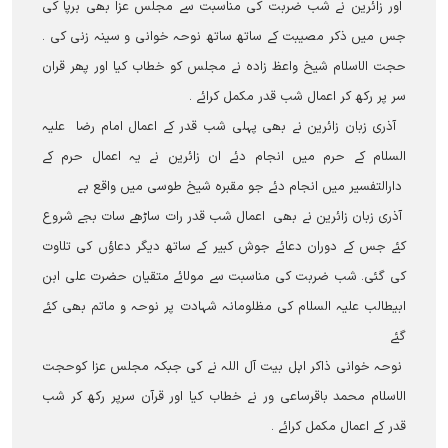
اور زائرین نے شب ضربت کی مناسبت سے مجلس عزا بھی برپا کی
جس میں ذکر مصیبت کے ساتھ ساتھ نوحہ خوانی و سینہ زنی کی ۔
حجت الاسلام شیخ واعظ زادہ نے مجلس کو خطاب کیا اور پھر قران
سر پر رکھ کر اعمال شب قدر مکمل کرائے ۔
آذری زبان زائرین نے بھی پہلی شب قدر کے اعمال امام رضا علیہ
السلام کے حرم میں انجام دئے ان زائرین نے یہ اعمال حرم کے
دارالتفسیر میں انجام دئے جو مقبرہ شیخ طوسی میں واقع ہے
آذری زبان زائرین نے بھی اعمال شب قدر رات ساڑھے سات بجے شروع
کئے جس کے دوران دعائے جوش کبیر کے ساتھ دیگر دعاؤں کی تلاوت
کی گئی۔ شب ضربت کی مناسبت سے مولائے متقیان حضرت علی ابن
ابیطالب علیہ السلام کی مظلومانہ شہادت پر نوحہ و ماتم بھی کئے
گئے
نوحہ خوانی ذاکر اہل بیت آل اللہ نے کی جبکہ مجلس عزا کوحجت
الاسلام محمد باقرساعی ور نے خطاب کیا اور قرآن سرپر رکھ کر شب
قدر کے اعمال مکمل کرائے ۔