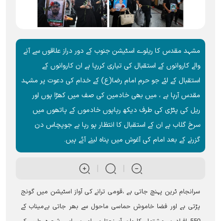
مشہد مقدس کا ریلوے اسٹیشن جنوب کے دور دراز علاقوں سے آنے
والے کاروانوں کے استقبال کی تیاری کررہا ہے ان کاروانوں کے
استقبال کے لئے جو حرم امام رضا(ع) کے خدام کی دعوت پر مشہد
مقدس آرہا ہے ، میں بھی خادمین کی صف میں کھڑا ہوں اور
ریل کی پٹڑی کی طرف دیکھ رہاہوں خادموں کے ہاتھوں میں
سرخ گلاب ہے ان کے استقبال کا انتظار ہو رہا ہے جوپچاس دن
گزرنے کے بعد امام کی آغوش میں پناہ لینے آئے ہیں۔
سرانجام ٹرین پہنچ جاتی ہے ،قومی ترانے کی آواز اسٹیشن میں گونج
پڑتی ہے اور فضا خاموش حماسی ماحول سے بھر جاتی ہےمیناب کے