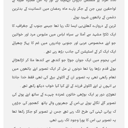
550 افراد پر مشتمل کاروان آپہنچتا ہے اور یہ اس شجرہ طیبہ کے
لواحقین ہیں جن کے جگر پارے ماہ رمضان میں انسانیت کے بدترین
دشمن کے ہاتھوں شہید ہوئے ۔
ٹرین کے دروازے کھلتےہی ایسا لگ رہا تھا جیسے جنوب کے جغرافیہ کا
ایک ٹکڑا مشہد سے آملا ہے سیاہ لباس میں ملبوس مرد اور خواتین
جو اپنے مخصوص عربی اور جنوبی چادروں میں غم کا پہاڑ چھپائے
ایک ایک کر کے اسٹیشن کی جانب بڑھ رہے تھے ۔
اس ہجوم میں ایک جوان جوڑا جو کندھے سے کندھا ملا کر لڑکھڑاتے
ہوئے قدم بڑھا رہا تھا دونوں نے مل کر ایک تصویر اپنے ہاتھوں میں
تھام رکھی تھی یہ تصویر ان کے اکلوتے بیٹے کی تھی فقط خدا جانتا
ہے انہوں نے اپنے اکلوتے فرزند کے لئے کیا کیا خواب دیکھ رکھے تھے ۔
تھوڑی دور پر ایک بوڑھی خاتون غمزدہ چہرے کے ساتھ اپنے پوتے کی
تصویر گلے لگائے ہوئے ہے،اس کے جھریوں والے ہاتھ کھجور کی جڑوں
ک پرانی ٹہنی کی طرح لگ رہے تھے جس نے تصویر کو جکڑ رکھا تھا
یہ تصویر ہی اس کا پورا وجود لگ رہی تھی۔