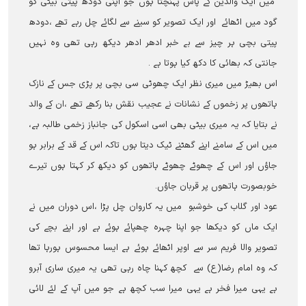
میں ایک والدین کے پاس پہنچتا ہوں جو اپنی دودھ پیتی بیٹی کو
گود میں اٹھائے اور ایک تصویر کو سینے سے لگائے چل رہے تھے ،دودھ
پیتی بچی ہر چیز سے بے خبر ادھر ادھر دیکھ رہی تھی وہ نہیں
جانتی کہ بھائی کا دکھ کیا ہوتا ہے ۔
اس بھیڑ میں میری نظر ایک چھوٹی سی بچی پر پڑی جس کے نازک
ہاتھوں پر زخموں کے نشانات نے عجیب نقش بنا رکھے تھے ،ان کے والد
نے بتایا کہ یہ میری بیٹی بھی اسی اسکول کی جانباز زخمی طالبہ ہے،
میں اس کے سامنے اپنے گھٹنے ٹیک دیتا ہوں تاکہ اس کے قد کے برابر ہو
جاؤں اور اس کے چھوٹے چھوٹے ہاتھوں کو دیکھ کر کہتا ہوں تیرے
خوبصورت ہاتھوں پر قربان جاؤں۔
عود اور گلاب کی خوشبو میں یہ کاروان چل پڑا ،اس دوران میں نے
ایک ماں کو دیکھا جو اپنا چہرہ چھپائے ہوئے ہے اور اپنے بچے کی
تصویر والا فریم سر سے اوپر اٹھائے ہوئے ہے ایسا محسوس ہورہا تھا
کہ وہ امام رضا(ع) سے کچھ کہنا چاہ رہی تھی یہ میری ساری آبرو
ہے یہی میرا فخر ہے یہی میرا سب کچھ ہے جو میں آپ کے لئے لائی