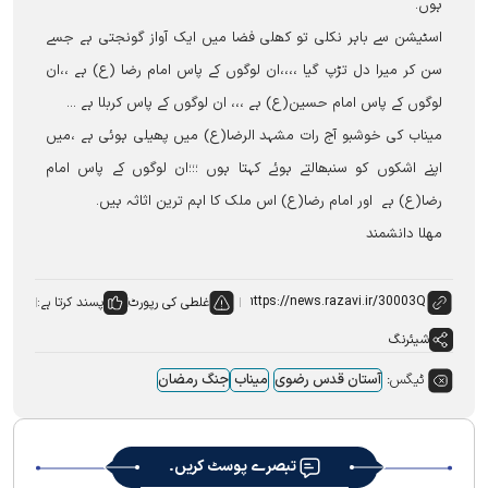
ہوں۔
اسٹیشن سے باہر نکلی تو کھلی فضا میں ایک آواز گونجتی ہے جسے
سن کر میرا دل تڑپ گیا ،،،،ان لوگوں کے پاس امام رضا (ع) ہے ،،ان
لوگوں کے پاس امام حسین(ع) ہے ،،، ان لوگوں کے پاس کربلا ہے ۔۔۔
میناب کی خوشبو آج رات مشہد الرضا(ع) میں پھیلی ہوئی ہے ،میں
اپنے اشکوں کو سنبھالتے ہوئے کہتا ہوں ؛؛؛ان لوگوں کے پاس امام
رضا(ع) ہے اور امام رضا(ع) اس ملک کا اہم ترین اثاثہ ہیں۔
مهلا دانشمند
غلطی کی رپورٹ
پسند کرتا ہے:
شیئرنگ
ٹیگس:
آستان قدس رضوی
میناب
جنگ رمضان
تبصرے پوسٹ کریں۔