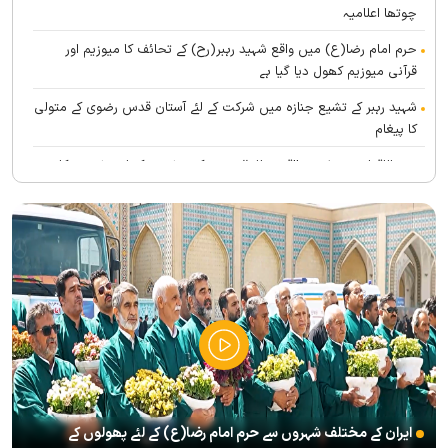
چوتھا اعلامیہ
حرم امام رضا(ع) میں واقع شہید رہبر(رح) کے تحائف کا میوزیم اور
قرآنی میوزیم کھول دیا گیا ہے
شہید رہبر کے تشیع جنازہ میں شرکت کے لئے آستان قدس رضوی کے متولی
کا پیغام
بین الاقوامی سطح پر ’’قومو للہ‘‘ نعرے کی تشریح کے لئے نشست کا
انعقاد
’’قائد الامۃ‘‘ کے عنوان سے لائیو ٹی وی پروگرام
رہبرشہید کے سوگواروں کے لئے کرامت رضوی فاؤنڈیشن کی جانب سے
پذیرائي کا وسیع انتظام
(( آقای شہید ایران )) نامی چار جلدوں پر مشتمل کتاب منظرعام پر
آگئی
شہید رہبر(رح) ایک قرآنی نابغہ اور قرآنی احکامات پرعمل کرنے والی
شخصیت تھے؛ استاد پناہی
ایران کے مختلف شہروں سے حرم امام رضا(ع) کے لئے پھولوں کے
رہبرشہید کے وداع کے ا یام میں حرم مطہر رضوی بند نہيں ہوگا