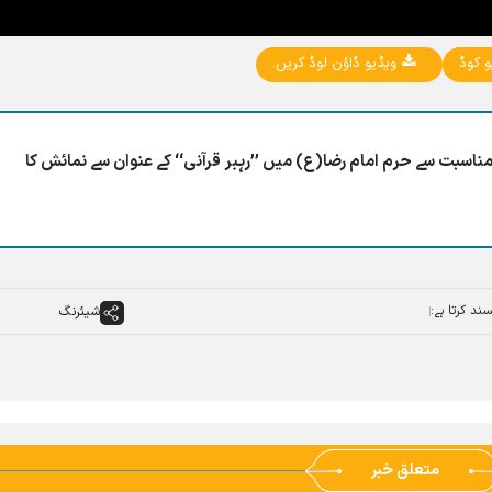
و کوڈ
ویڈیو ڈاؤن لوڈ کریں۔
اسبت سے حرم امام رضا(ع) میں ’’رہبر قرآنی‘‘ کے عنوان سے نمائش کا
ند کرتا ہے:
شیئرنگ
متعلق خبر