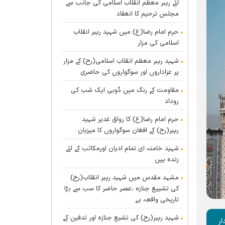
لئے رہبر معظم انقلاب اسلامی کی جانب سے
مجلس ترحیم کا انعقاد
حرم امام رضا(ع) میں شہید رہبر انقلاب
اسلامی کی مزار
شہید رہبر معظم انقلاب اسلامی(رح) کے مزار
پر عزاداروں اور سوگواروں کی حاضری
مقاومت کے رنگ میں ڈوبی ایک شب کی
روداد
حرم امام رضا(ع) کا رواق غدیر شہید
رہبر(رح) کے افغان سوگواروں کا میزبان
شہید خامنہ ای تمام ادیان اورمکاتب کے لئے
زندہ ہيں
مشہد مقدس میں شہید رہبر انقلاب(رح)
کی تشییع جنازہ ،عصر حاضر کا سب سے بڑا
تاریخی واقعہ ہے
شہید رہبر(رح) کی تشیع جنازہ اور تدفین کے
ار