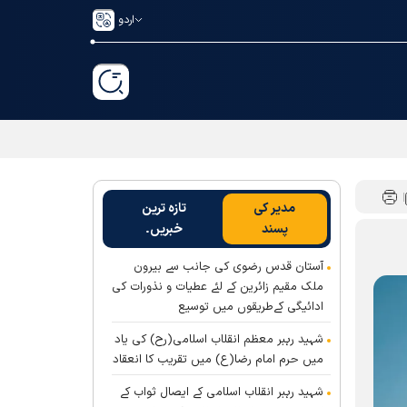
اردو
مدیر کی
تازہ ترین
پسند
خبریں۔
آستان قدس رضوی کی جانب سے بیرون
ملک مقیم زائرین کے لئے عطیات و نذورات کی
ادائیگی کےطریقوں میں توسیع
شہید رہبر معظم انقلاب اسلامی(رح) کی یاد
میں حرم امام رضا(ع) میں تقریب کا انعقاد
شہید رہبر انقلاب اسلامی کے ایصال ثواب کے