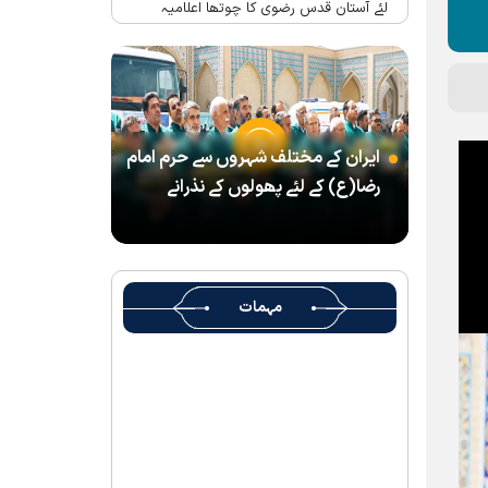
لئے آستان قدس رضوی کا چوتھا اعلامیہ
حرم امام رضا(ع) میں واقع شہید رہبر(رح)
کے تحائف کا میوزیم اور قرآنی میوزیم کھول
دیا گیا ہے
شہید رہبر کے تشیع جنازہ میں شرکت کے لئے
ایران کے مختلف شہروں سے حرم امام
آستان قدس رضوی کے متولی کا پیغام
رضا(ع) کے لئے پھولوں کے نذرانے
بین الاقوامی سطح پر ’’قومو للہ‘‘ نعرے کی
تشریح کے لئے نشست کا انعقاد
’’قائد الامۃ‘‘ کے عنوان سے لائیو ٹی وی
پروگرام
مہمات
رہبرشہید کے سوگواروں کے لئے کرامت رضوی
فاؤنڈیشن کی جانب سے پذیرائي کا وسیع
انتظام
(( آقای شہید ایران )) نامی چار جلدوں پر
مشتمل کتاب منظرعام پر آگئی
شہید رہبر(رح) ایک قرآنی نابغہ اور قرآنی