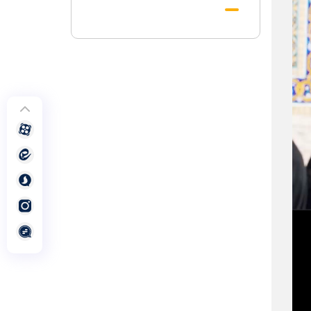
احکامات پرعمل کرنے والی شخصیت تھے؛
استاد پناہی
رہبرشہید کے وداع کے ا یام میں حرم مطہر
رضوی بند نہيں ہوگا
رہبرشہید ( رحمت اللہ علیہ ) کی یاد میں
رضوی کتابخانہ اور میوزیمز میں تعزیتی
جلسوں اور خصوصی پروگراموں کا انعقاد
روضہ منورہ امام رضا(ع) کے خدام ، سوگوار
زائرین کو کھانے اور رہائش کی خدمات فراہم
کرنے کے لئے تیار ہیں
جارجیا کے 130 رکنی مذہبی و ثقافتی وفد کا
حرم امام رضا(ع) کے خدام کی جانب
سےخصوصی استقبال