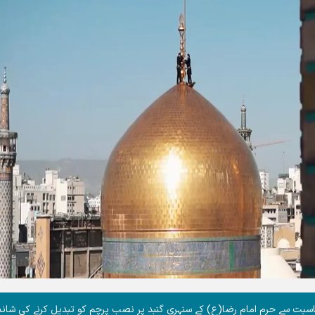
بت سے حرم امام رضا(ع) کے سنہری گنبد پر نصب پرچم کو تبدیل کرنے کی شاند