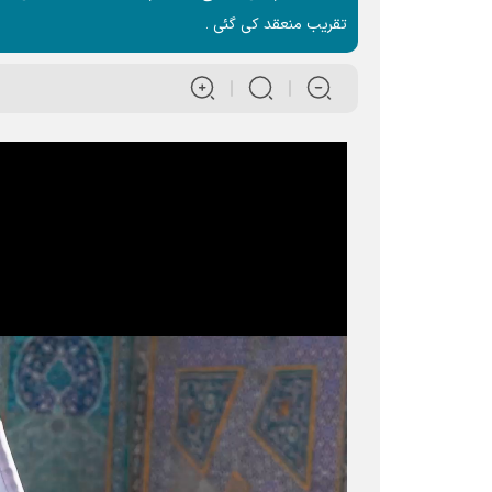
تقریب منعقد کی گئی ۔