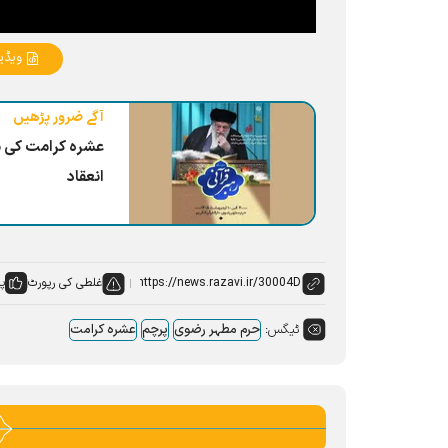
ویڈی
آگے ضرور پڑھیں
عشرہ کرامت کی من
انعقاد
غلطی کی رپورٹ
پس
ٹیگس:
حرم مطہر رضوی
پرچم
عشرہ کرامت