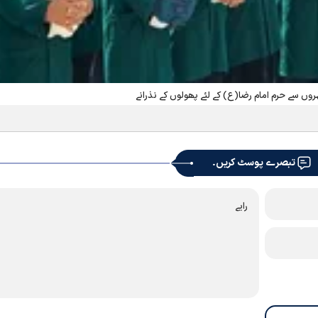
وں سے حرم امام رضا(ع) کے لئے پھولوں کے نذرانے
تبصرے پوسٹ کریں۔