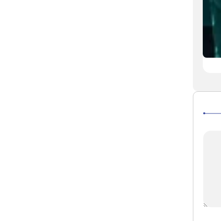
حرم امام رضا(ع) کے سنہری گنبد پر سوگ