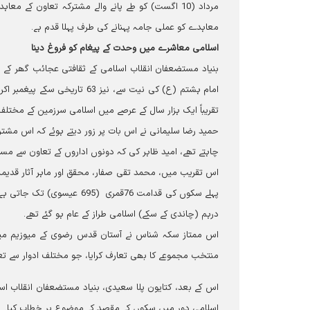
مرداد (10 اگست) کو طے پانے والے مشترکہ تعاون کے
معاہدے کو عملی جامہ پہنانے کی طرف پہلا قدم ہے۔
اسلامی معاشرے میں وحدت کے پیغام کو فروغ دینا
بنیاد مستضعفان انقلاب اسلامی کے ثقافتی عجائب گھر کے ا
تقریباً ایک ہزار سال کے عرصے میں اسلامی سرزمین کے مختلف
حمید رضا سلیمانی نے اس بات پر زور دیتے ہوئے کہ اس مشترک
چاہتے تھے، امید ظاہر کی کہ دونوں اداروں کے تعاون سے مست
اس تقریب میں، محمد تقی صفار، محقق اور ماہر آثار قدیمہ ن
درہم (چاندی کے سکے) اسلامی طراز کے عام ہو گئے تھے۔
اس ممتاز سکہ شناس نے آستان قدس رضوی کے میوزیم می
منتخب مجموعے کا بھی تعارف کرایا، جو مختلف ادوار سے تعلق رکھتے تھے، 
اس کے بعد، کتایون پلا سعیدی، بنیاد مستضعفان انقلاب اسل
اسلامی دور میں سکوں کے مقصد کے موضوع پر خطاب کیا۔