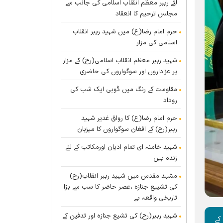
لئے رہبر معظم انقلاب اسلامی کی جانب سے
مجلس ترحیم کا انعقاد
حرم امام رضا(ع) میں شہید رہبر انقلاب
اسلامی کی مزار
شہید رہبر معظم انقلاب اسلامی(رح) کے مزار
پر عزاداروں اور سوگواروں کی حاضری
مقاومت کے رنگ میں ڈوبی ایک شب کی
روداد
حرم امام رضا(ع) کا رواق غدیر شہید
رہبر(رح) کے افغان سوگواروں کا میزبان
شہید خامنہ ای تمام ادیان اورمکاتب کے لئے
زندہ ہيں
مشہد مقدس میں شہید رہبر انقلاب(رح)
کی تشییع جنازہ ،عصر حاضر کا سب سے بڑا
تاریخی واقعہ ہے
شہید رہبر(رح) کی تشیع جنازہ اور تدفین کے
 کے