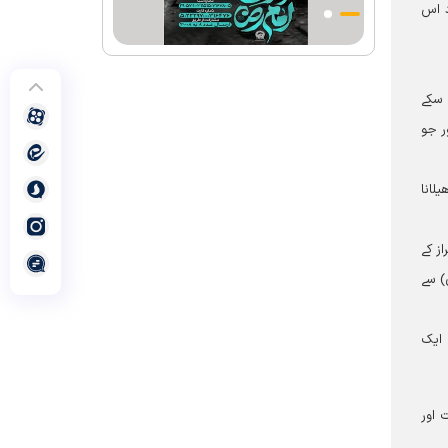
د اس
احکامات پرعمل کرنے والی شخصیت تھے؛
استاد پناہی
رہبرشہید کے وداع کے ا یام میں حرم مطہر
رضوی بند نہيں ہوگا
 سکے
رہبرشہید ( رحمت اللہ علیہ ) کی یاد میں
ے اور جو
رضوی کتابخانہ اور میوزیمز میں تعزیتی
جلسوں اور خصوصی پروگراموں کا انعقاد
لانا
روضہ منورہ امام رضا(ع) کے خدام ، سوگوار
زائرین کو کھانے اور رہائش کی خدمات فراہم
ز کے
کرنے کے لئے تیار ہیں
 دینار (سونے کے سکے) اور 79قمری سال (698 عیسوی) سے
جارجیا کے 130 رکنی مذہبی و ثقافتی وفد کا
حرم امام رضا(ع) کے خدام کی جانب
سےخصوصی استقبال
 ایک
 اور