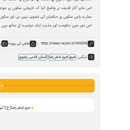
اس ماہر آثار قدیمہ نے واضح کیا کہ تاریخی سکوں پر موج
ہمارے پاس سکوں پر حکمران کی تصویر نہیں ہے، اور سکو
اس دور میں حکومت اور مذہب ایک دوسرے کے ساتھ ہیں۔
غلطی کی رپورٹ
پس
ٹیگس:
حرم
حرم امام رضا
آستان قدس رضوی
حرم امام رضا(ع)’’نب