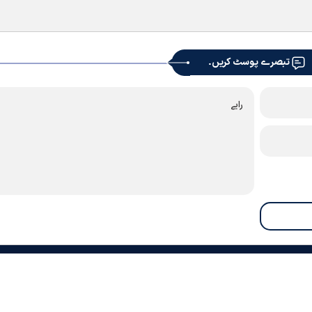
تبصرے پوسٹ کریں۔
رے بارے میں
ہم سے رابطہ کریں۔
محفوظ شدہ دستاویزات
نیوز لیٹر
لنکس
موسم
مذہبی او