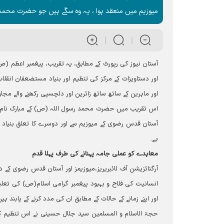
میوزیم میں منعقد ہوا ، یہ وہ سکّے ہیں جو حضرت محمد
اور دستاویزات کے مرکز کی تنظیم اور بنیاد مستضعفان انقلا
اور ماہرین کے ساتھ ساتھ زائرین اور دلچسپی رکھنے والے م
اس تقریب میں حضرت محمد رسول اللہ (ص) کے مبارک نام 
آستان قدس رضوی کے میوزیم سے اور دوسرے کا تعلق بنیاد
ہے۔
معاہدے کو عملی جامہ پہنانے کی طرف پہلا قدم
آرگنائزیشن آف لائبریریز،میوزیمز اور آستان قدس رضوی کے دس
انسانیت کی فلاح و بہبود پیغمبر گرامی اسلام(ص) کی تعلیم
اور اپنے زمانے کے حالات کے مطابق ان کی مدد کرنے کے پابند ہیں