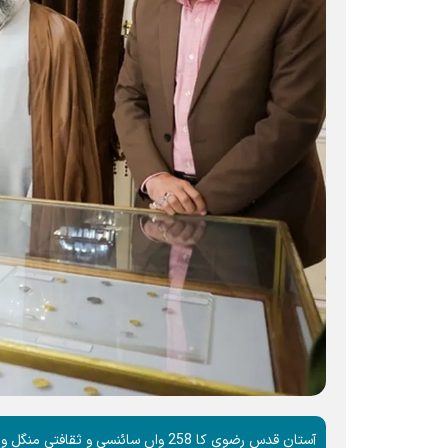
آستان قدس رضوی کا 258 واں سائنسی 