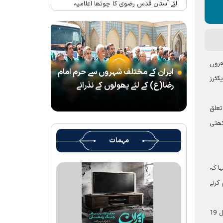
لئے آستان قدس رضوی کا چوتھا اعلامیہ
حرم امام رضا(ع) میں واقع شہید رہبر(رح)
کے تحائف کا میوزیم اور قرآنی میوزیم کھول
دیا گیا ہے
شہید رہبر کے تشیع جنازہ میں شرکت کے لئے
ئب گھروں
ایران کے مختلف شہروں سے حرم امام
آستان قدس رضوی کے متولی کا پیغام
کٹرز
رضا(ع) کے لئے پھولوں کے نذرانے
بین الاقوامی سطح پر ’’قومو للہ‘‘ نعرے کی
تشریح کے لئے نشست کا انعقاد
تعلق
’’قائد الامۃ‘‘ کے عنوان سے لائیو ٹی وی
کھتی
پروگرام
مہمات
رہبرشہید کے سوگواروں کے لئے کرامت رضوی
فاؤنڈیشن کی جانب سے پذیرائي کا وسیع
ا کہ
انتظام
کرنے
(( آقای شہید ایران )) نامی چار جلدوں پر
مشتمل کتاب منظرعام پر آگئی
حجۃ الاسلام و المسلمین سید جلال حسینی نے اس تنظیم کے بنیاد مستضعفان انقلاب اسلامی کے ثقافتی عجائب گھر کے ادارے کے ساتھ اس سال 19
شہید رہبر(رح) ایک قرآنی نابغہ اور قرآنی