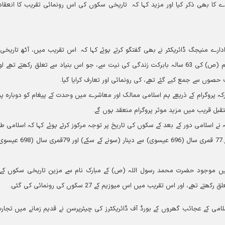
 معاہدے کا بھی ذکر کیا اور مزید کہا کہ تاریخی سکوں کی اس رونمائی تقریب کا انعقا
دارے منیجگ ڈائریکٹر نے بھی گفتگو کرتے ہوئے کہا کہ اس تقریب میں، آٹھ تاریخی
امام ہشتم (ع) کی نیت سے، نیز 63 تاریخی سکے پیغمبر اکرم (ص) کی 63 سالہ بابرکت زندگی کی نیت سے، جو اس بنیاد سے تعلق رکھتے تھ
 حصوں سے جمع کیے گئے تھے، کی رونمائی اور تعارف کرایا گیا۔
ہ پروگرام کے ذریعے ہم اسلامی ممالک اور معاشرے میں وحدت کے پیغام کو دوبارہ پھی
قبل قریب میں مزید موثر پروگرام منعقد ہوں گے۔
ے اسلامی دور کے بعد کے سکوں کی تاریخ پر توجہ مرکوز کرتے ہوئے کہا کہ اسلامی طرا
پہلے سکوں کی قدامت 76قمری (695 عیسوی) تک جاتی ہے۔77 قمری سال (696 عیسوی) سے
ں موجود حضرت محمد رسول اللہ (ص) کے مبارک نام سے مزین تاریخی سکوں کے
اور اس تقریب میں اس میوزیم کے 27 سکوں کی رونمائی کی گئی۔
امی کے عجائب گھروں کے بورڈ آف ڈائریکٹرز کی چیئرپرسن نے قدیم زمانے میں تجارت