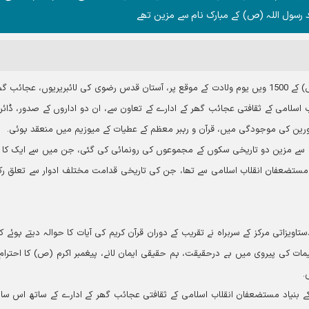
 رسول اللہ (ص) کے مبارک نام سے مزین تھے
آستان نیوز کی رپورٹ کے مطابق، یہ تقریب، پیغمبر اعظم (ص) کے 1500 ویں یوم ولادت کے موقع پر، آستان قدس رضوی کی لائبریریوں، عجا
ب اسلامی کے ثقافتی عجائب گھر کے ادارے کے تعاون سے، ان دو اداروں کے صدور، ڈائری
جاورین کی موجودگی میں، قرآن و رہبر معظم کے عطیات کے میوزیم میں منعقد ہوئی۔
سے مزین دو تاریخی سکوں کے مجموعوں کی رونمائی کی گئی، جن میں سے ایک کا 
 مستضعفان انقلاب اسلامی سے تھا، جن کی تاریخی قدامت مختلف ادوار سے تعلق ر
تاویزاتی مرکز کے سربراہ نے تقریب کے دوران قرآن کریم کی آیات کا حوالہ دیتے ہوئے کہ
ات کی پیروی میں ہے درحقیقت، ہم حقیقی ایمان لانے، پیغمبر اکرم (ص) کا احترام 
۔