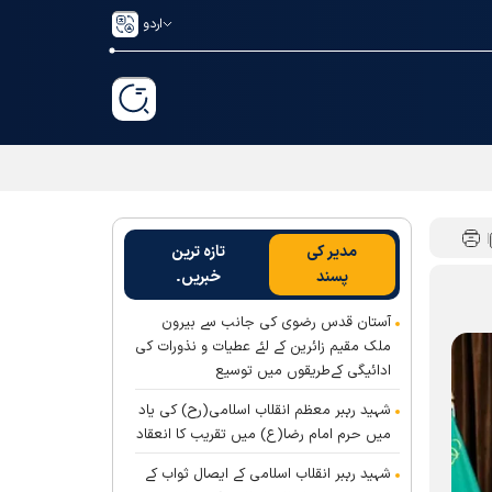
اردو
مدیر کی
تازہ ترین
پسند
خبریں۔
آستان قدس رضوی کی جانب سے بیرون
ملک مقیم زائرین کے لئے عطیات و نذورات کی
ادائیگی کےطریقوں میں توسیع
شہید رہبر معظم انقلاب اسلامی(رح) کی یاد
میں حرم امام رضا(ع) میں تقریب کا انعقاد
شہید رہبر انقلاب اسلامی کے ایصال ثواب کے