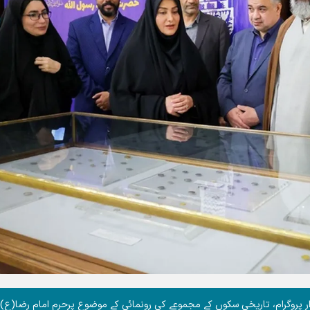
و ثقافتی منگل وار پروگرام، تاریخی سکوں کے مجموعے کی رونمائی کے موضوع پرحرم امام رضا(ع)