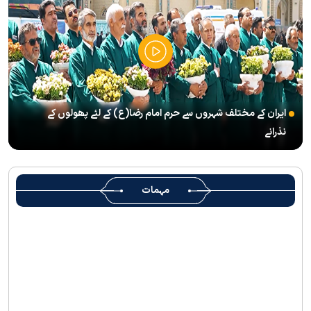
پذیرائي کا وسیع انتظام
(( آقای شہید ایران )) نامی چار جلدوں پر مشتمل کتاب منظرعام پر
آگئی
شہید رہبر(رح) ایک قرآنی نابغہ اور قرآنی احکامات پرعمل کرنے والی
شخصیت تھے؛ استاد پناہی
ایران کے مختلف شہروں سے حرم امام رضا(ع) کے لئے پھولوں کے
رہبرشہید کے وداع کے ا یام میں حرم مطہر رضوی بند نہيں ہوگا
نذرانے
رہبرشہید ( رحمت اللہ علیہ ) کی یاد میں رضوی کتابخانہ اور میوزیمز
میں تعزیتی جلسوں اور خصوصی پروگراموں کا انعقاد
روضہ منورہ امام رضا(ع) کے خدام ، سوگوار زائرین کو کھانے اور رہائش
مہمات
کی خدمات فراہم کرنے کے لئے تیار ہیں
جارجیا کے 130 رکنی مذہبی و ثقافتی وفد کا حرم امام رضا(ع) کے خدام
کی جانب سےخصوصی استقبال