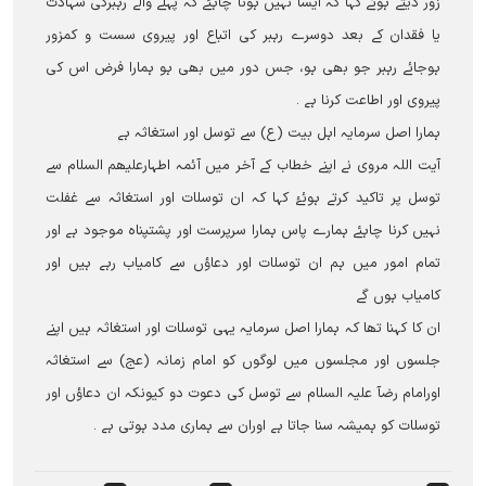
زور دیتے ہوئے کہا کہ ایسا نہیں ہونا چاہئے کہ پہلے والے رہبرکی شہادت
یا فقدان کے بعد دوسرے رہبر کی اتباع اور پیروی سست و کمزور
ہوجائے رہبر جو بھی ہو، جس دور میں بھی ہو ہمارا فرض اس کی
پیروی اور اطاعت کرنا ہے ۔
ہمارا اصل سرمایہ اہل بیت (ع) سے توسل اور استغاثہ ہے
آیت اللہ مروی نے اپنے خطاب کے آخر میں آئمہ اطہارعلیھم السلام سے
توسل پر تاکید کرتے ہوئۓ کہا کہ ان توسلات اور استغاثہ سے غفلت
نہيں کرنا چاہئے ہمارے پاس ہمارا سرپرست اور پشتپناہ موجود ہے اور
تمام امور میں ہم ان توسلات اور دعاؤں سے کامیاب رہے ہيں اور
کامیاب ہوں گے
ان کا کہنا تھا کہ ہمارا اصل سرمایہ یہی توسلات اور استغاثہ ہیں اپنے
جلسوں اور مجلسوں میں لوگوں کو امام زمانہ (عج) سے استغاثہ
اورامام رضآ علیہ السلام سے توسل کی دعوت دو کیونکہ ان دعاؤں اور
توسلات کو ہمیشہ سنا جاتا ہے اوران سے ہماری مدد ہوتی ہے ۔