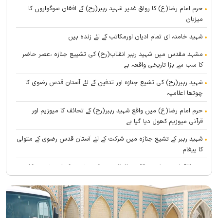
حرم امام رضا(ع) کا رواق غدیر شہید رہبر(رح) کے افغان سوگواروں کا
میزبان
شہید خامنہ ای تمام ادیان اورمکاتب کے لئے زندہ ہيں
مشہد مقدس میں شہید رہبر انقلاب(رح) کی تشییع جنازہ ،عصر حاضر
کا سب سے بڑا تاریخی واقعہ ہے
شہید رہبر(رح) کی تشیع جنازہ اور تدفین کے لئے آستان قدس رضوی کا
چوتھا اعلامیہ
حرم امام رضا(ع) میں واقع شہید رہبر(رح) کے تحائف کا میوزیم اور
قرآنی میوزیم کھول دیا گیا ہے
شہید رہبر کے تشیع جنازہ میں شرکت کے لئے آستان قدس رضوی کے متولی
کا پیغام
بین الاقوامی سطح پر ’’قومو للہ‘‘ نعرے کی تشریح کے لئے نشست کا
انعقاد
’’قائد الامۃ‘‘ کے عنوان سے لائیو ٹی وی پروگرام
رہبرشہید کے سوگواروں کے لئے کرامت رضوی فاؤنڈیشن کی جانب سے