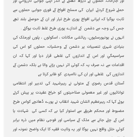
اور جارحانہ حملوں کے ڈیڑھ گھنٹے کے اندر اپنی جوابی کارروائي اور
حملے شروع کردئے۔ ایران کی مسلح افواج کے فوری جوابی حملوں سے
ثابت ہوگیا کہ ایرانی افواج پوری طرح تیار اور ان کے حوصلے بلند تھے
جس کی وجہ سے دشمن کے اندازے پوری طرح غلط ثابت ہوگئے ۔
انہوں نے یونیورسٹیوں، رہائشی مکانات ، اسکولوں ، پلوں اورملک کی
بنیادی شہری تنصیبات پر دشمن کے وحشیانہ حملوں کو اس کی
سراسیمگي اور اس کے اندازوں کی غلطی قرار دیا اور کہا کہ ان
اقدامات سے نہ صرف یہ کہ کوئی اثر نہيں پڑنے والا ہے بلکہ دشمن کے
اندازوں کی غلطی اور ان کی ناامیدی کو ظاہر کرتا ہے
آ‎ستان قدس رضوی کے متولی نے رہبرشہید کی تدبیر اور انتظامی
توانائیوں اور غیر معمولی صلاحیتوں کو خراج عقیدت پر پیش کرتے
ہوئے کہا کہ رہبرعظیم الشان شہید انقلاب نے پورے ڈھانچے کواس طرح
مضبوط اور محکم طریقے سے استوار کیا ہے کہ کسی کی شہادت یا
اس کے چلے جانے سے ملک کے سیاسی اور فوجی نظام میں ذرہ برابر
کوئي خلل واقع نہيں ہوگا اور یہ ولایت فقیہ کا ایک واضح نمونہ اور