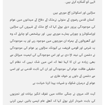
الہی کو آشکارہ کرتے ہیں ۔
سڑکیں اور اسکوائرز آج مورچے ہیں
آستان قدس رضوی کے متولی نےملک کے دفاع کے میدانوں میں عوام
کی موجودگی پرزور دیتے ہوئے کہا کہ آج ملک کے شہروں کی سڑکیں
اوراسکوائرز و چوراہے ہمارے مورچے ہیں اور ہرشخص کو چاہئے کہ وہ
اپنے گھروالوں کے ہمراہ ان مورچوں میں موجود رہے اور یہ موجودگی
یہ شرعی اور قومی فریضہ ہے کیونکہ سڑکوں پر عوام کی موجودگی
نے دشمن کی نیند اڑا دی ہے اور اس موجودگی کی اہمیت میزائل سے
بھی زیادہ ہے ان کا کہنا تھا کہ اس میں شک نہيں کہ نظام کی
حقیقی طاقت عوام کی موجودگی اور ان کی ثابت قدمی ہے اور اسی
سے دشمن کے دلوں پر خوف طاری ہے
عوام کے درمیان شکوک و شبہات پیدا کرنا خیانت ہے
آيت اللہ مروی نے جنگی حالات میں تفرقہ انگیز بیانات اور تجزیوں
کی بابت خبردار کرتے ہوئے کہا کہ کھلے عام ایسی باتیں نہيں کرنی