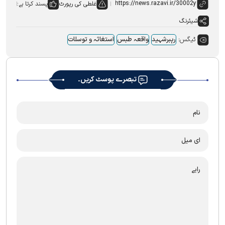
غلطی کی رپورٹ
پسند کرتا ہے:
شیئرنگ
ٹیگس:
رہبرشہید
واقعہ طبس
استغاثہ و توسلات
تبصرے پوسٹ کریں۔