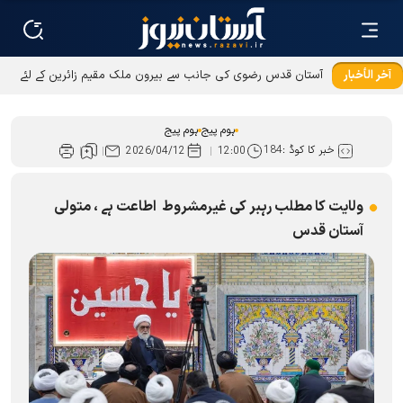
آخر الأخبار
آستان قدس رضوی کی جانب سے بیرون ملک مقیم زائرین کے لئے
عطیات و نذورات کی ادائیگی کےطریقوں میں توسیع
ہوم پیج
ہوم پیج
خبر کا کوڈ :
184
2026/04/12
12:00
ولایت کا مطلب رہبر کی غیرمشروط اطاعت ہے ، متولی
آستان قدس