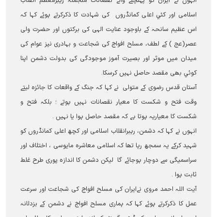
انہوں نے ایران کو پہنچنے والے نقصانات منجملہ رہبرمعظم انقلاب
اسلامی اور کئي اعلی کمانڈروں کی شہادت کا ذکرکرتے ہوئے کہا کہ
اس عظیم سانحہ کے باوجود عنایت الہی کی برکتوں اور حضرت ولی
عصر(عج ) کے لطف، مسلح افواج کی شجاعت و بہادری نیز عوام کی
میدان میں موثر اور بصیرت آموز موجودگی کی بدولت دشمن اپنا
کوئي بھی مقصد حاصل نہیں کرسکا۔
آستان قدس رضوی کے متولی نے کہا کہ جنگ کے واقعات کا جائزہ لیتے
وقت فتح و شکست کا معیار نقصانات نہیں ہوتے ؛ بلکہ فتح و
شکست کا معیاریہ ہوتا ہے کہ مقصد حاصل ہوا یا نہیں ۔
انہوں نے کہا کہ دشمن، رہبرانقلاب اسلامی اور کچھ اعلی کمانڈروں کو
شہید کرکے یہ سمجھ رہا تھا کہ اسلامی معاشرہ مایوسی ، اختلاف اور
سراسمیگی سے دوچار ہوجائے گا لیکن دشمن کا اندازہ پوری طرح غلط
ثابت ہوا ۔
آيت اللہ احمد مروی نےایران کی مسلح افواج کی شجاعت اور سرعت
عمل کا ذکرکرتے ہوئے کہا کہ ہماری مسلح افواج نے دشمن کے بزدلانہ