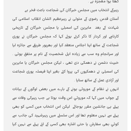
کھلا ہوا معجزہ ہے ۔
رہبرکے انتخاب میں مجلس خبرگان کی شجاعت باعث فخر ہے
آستان قدس رضوی کے متولی نے رہبرعظیم الشان انقلاب اسلامی کی
شہادت کے بعد ماہرین کی اسمبلی یا مجلس خبرگان کے تاریخی
کارنامے اور کردار کا ذکر کرتے ہوئے کہا کہ مجلس خبرگان نے پوری
شجاعت کے ساتھ اپنا اجلاس منعقد کیا اور بھرپور طریقے سے جائزہ لیا
اور سرانجام وہ سب سے زیادہ اہل شخصیت کے نام پر متفق ہوئی ۔
خبیث دشمن نے دھمکی دی تھی ، لیکن مجلس خبرگان یا ماہرین
کی اسمبلی نے دھمکیوں کی پروا کئے بغیر اپنا فیصلہ پوری شجاعت
اور آزادی عمل کے ساتھ سنایا ۔
انہوں نے نظام کے موروثی ہونے کے بارے میں بعض لوگوں کے بیانات
کے جواب میں کہا کہ موروثي اس وقت ہوتا ہے جب رہبرکی وفات سے
پہلے ہی جانشین مقرر ہوجائے لیکن اس انتخاب میں کسی کو بھی
پہلے سے نہیں معلوم تھا اور اس سلسلے میں رہبرشہید کی جانب سے
کوئي بھی سفارش یا حتی اشارہ بھی کسی کے لئے پہلے سے نہيں کیا