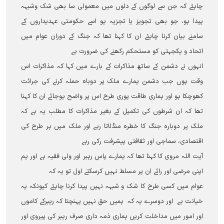
چاہئے کہ جن سے لوگوں کے دلوں میں معمولی سا بھی شک وشبہہ
پیدا ہو، جو بھی تجویز یا تجزیہ ہو اسے حکومتی عہدیداروں کے
سامنے بیان کرنا چاہئے ان کا کہنا تھا کہ جنگ کے دوران عوام میں
اتحاد و یکجہتی کو مستحکم رکھنے کی ضرورت ہے
انہوں نے دشمن کے ساتھ مذاکرات کے بارے میں کہا کہ مذاکرات اس
وقت ہوں جب دشمن ہمارے ملک پر دوباہ حملہ کرنے کی جرائت
کھوچکا ہو اور ہماری طاقت پوری طرح اس پر واضح ہوجائے ان کا کہنا
تھا کہ ان شرطوں کی تکمیل کے بغیر مذاکرات کا مطلب یہ ہے کہ
ملک پر دوبارہ جنگ کا خطرہ منڈلاتا رہے اور ملک میں ہر طرح کی
اقتصادی، سماجی اور ثقافتی پیشرفت رکی رہے
آيت اللہ مروی کا کہنا تھا کہ ہمارے پاس رہبر اور ولی فقیہ ہے اور ہم
اپنی مرضی اور رائے ان پر مسلط نہيں کرسکتے اول تو یہ کہ
عوام میں کسی طرح کا شک و شبہہ نہيں پیدا کرنا چاہئے کیونکہ یہ
خیانت ہے اور دوسرے یہ کہ ہمیں حق نہيں پہنچتا کہ رہبرکے کاموں
اور امور میں مداخلت کريں ہماری ذمہ داری صرف رہبر کی پیروی اور