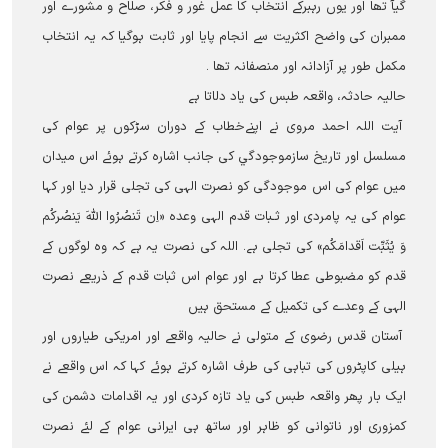
گيآ تھا اور یوں رہبرکے انتخاب کا عمل غور و فکر، صلاح و مشورے اور
ممبران کی واضح اکثریت سے انجام پایا اور ثابت ہوگیا کہ یہ انتخاب
مکمل طور پر آزادانہ اور منصفانہ تھا ۔
حالیہ حادثہ، واقعہ طبس کی یاد دلاتا ہے
آيت اللہ احمد مروی نے اپنےخطاب کے دوران سڑکوں پر عوام کی
مسلسل اور تاریخ سازموجودگي کی جانب اشارہ کرتے ہوئے اس میدان
میں عوام کی اس موجودگی کو نصرت الہی کی تجلی قرار دیا اور کہا
عوام کی یہ پامردی اور ثـبات قدم الہی وعدہ «اِن تَنصُرُوا اللهَ یَنصُرکُم
وَ یُثَبِّت اَقدامَکُم» کی تجلی ہے۔ اللہ کی نصرت یہ ہے کہ وہ لوگوں کے
قدم کو مضبوطی عطا کرتا ہے اور عوام اس ثبات قدم کے ذریعے نصرت
الہی کے وعدے کی تکمیل کے مستحق ہیں
آستان قدس رضوی کے متولی نے حالیہ واقعے اور امریکی طیاروں اور
ہیلی کاپٹروں کی تباہی کی طرف اشارہ کرتے ہوئے کہا کہ اس واقعے نے
ایک بار پھر واقعہ طبس کی یاد تازہ کردی اور یہ اقدامات دشمن کی
کمزوری اور ناتوانی کو ظاہر اور ساتھ ہی ایرانی عوام کے لئے نصرت