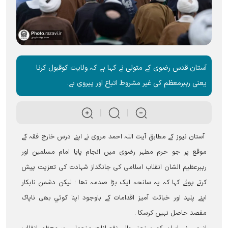
آستان قدس رضوی کے متولی نے کہا ہے کہ ولایت کوقبول کرنا
یعنی رہبرمعظم کی غیر مشروط اتباع اور پیروی ہے۔
آستان نیوز کے مطابق آيت اللہ احمد مروی نے اپنے درس خارج فقہ کے
موقع پر جو حرم مطہر رضوی میں انجام پایا امام مسلمین اور
رہبرعظیم الشان انقلاب اسلامی کی جانگداز شہادت کی تعزیت پیش
کرتے ہوئے کہا کہ یہ سانحہ ایک بڑا صدمہ تھا ؛ لیکن دشمن نابکار
اپنے پلید اور خباثت آمیز اقدامات کے باوجود اپنا کوئي بھی ناپاک
مقصد حاصل نہيں کرسکا ۔