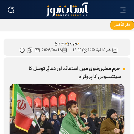
آخر الأخبار
شہید خامنہ ای تمام ادیان اورمکاتب کے لئے زندہ ہيں
ہوم پیج
ہوم پیج
خبر کا کوڈ :
193
2026/04/16
12:33
حرم مطہررضوی میں استغاثہ اور دعائے توسل کا
سینتیسویں کا پروگرام