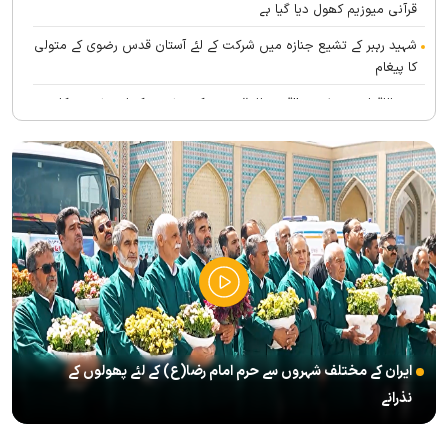
قرآنی میوزیم کھول دیا گیا ہے
شہید رہبر کے تشیع جنازہ میں شرکت کے لئے آستان قدس رضوی کے متولی
کا پیغام
بین الاقوامی سطح پر ’’قومو للہ‘‘ نعرے کی تشریح کے لئے نشست کا
انعقاد
’’قائد الامۃ‘‘ کے عنوان سے لائیو ٹی وی پروگرام
رہبرشہید کے سوگواروں کے لئے کرامت رضوی فاؤنڈیشن کی جانب سے
پذیرائي کا وسیع انتظام
(( آقای شہید ایران )) نامی چار جلدوں پر مشتمل کتاب منظرعام پر
آگئی
شہید رہبر(رح) ایک قرآنی نابغہ اور قرآنی احکامات پرعمل کرنے والی
شخصیت تھے؛ استاد پناہی
ایران کے مختلف شہروں سے حرم امام رضا(ع) کے لئے پھولوں کے
رہبرشہید کے وداع کے ا یام میں حرم مطہر رضوی بند نہيں ہوگا
نذرانے
رہبرشہید ( رحمت اللہ علیہ ) کی یاد میں رضوی کتابخانہ اور میوزیمز
میں تعزیتی جلسوں اور خصوصی پروگراموں کا انعقاد