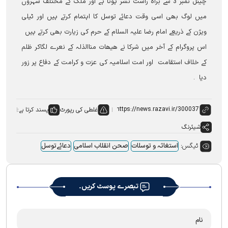
چینل نمبر 3 سے براہ راست نشر ہوتا ہے اور ملک کے مختلف شہروں
میں لوگ بھی اسی وقت دعائے توسل کا اہتمام کرتے ہیں اور ٹیلی
ویژن کے ذریعے امام رضا علیہ السلام کے حرم کی زیارت بھی کرتے ہیں
اس پروگرام کے آخر میں شرکا نے ھیھات مناالذلہ کے نعرے لگاکر ظلم
کے خلاف استقامت اور امت اسلامیہ کی عزت و کرامت کے دفاع پر زور
دیا ۔
غلطی کی رپورٹ
پسند کرتا ہے:
شیئرنگ
ٹیگس:
استغاثہ و توسلات
صحن انقلاب اسلامی
دعائےتوسل
تبصرے پوسٹ کریں۔