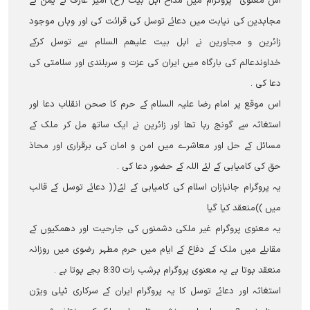
اس معنوی پروگرام میں مداح اہل بیت (ع) امیر عارف نے یمن کے
مجاہدین کی نیابت میں دعائے توسل کی قرائت کی اور وہاں موجود
زائرین و مجاورین نے اہل بیت علیھم السلام سے توسل کرکے
خداوندعالم کی بارگاہ میں ایران کی عزت و سربلندی اور سلامتی کی
دعا کی ۔
اس موقع پر امام رضا علیہ السلام کے حرم کا صحن انقلاب دعا اور
استغاثہ سے گونج رہا تھا اور زائرین نے ایک ساتھ مل کر ملک کے
مسائل کے حل اور معاشرے میں امن و امان کی برقراری اور محاذ
حق کی کامیابی کے لئے اللہ کے حضور دعا کی ۔
یہ پروگرام جانبازان اسلام کی کامیابی کے لئے(( دعائے توسل کے قالب
میں ))منعقد کیا گیا
یہ معنوی پروگرام غیر ملکی دشمنوں کی جارحیت اور دھمکیوں کے
مقابلے میں ملک کے دفاع کے ایام میں حرم مطہر رضوی میں روزانہ
منعقد ہوتا ہے یہ معنوی پروگرام ہرشب رات 8:30 بجے ہوتا ہے ۔
استغاثہ اور دعائے توسل کا یہ پروگرام ایران کے سرکاری ٹیلی ویژن