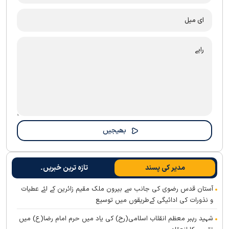
مدیر کی پسند
تازہ ترین خبریں۔
آستان قدس رضوی کی جانب سے بیرون ملک مقیم زائرین کے لئے عطیات
و نذورات کی ادائیگی کےطریقوں میں توسیع
شہید رہبر معظم انقلاب اسلامی(رح) کی یاد میں حرم امام رضا(ع) میں