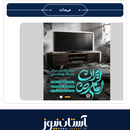
روضہ منورہ امام رضا(ع) کے خدام ، سوگوار زائرین کو کھانے اور رہائش
مہمات
کی خدمات فراہم کرنے کے لئے تیار ہیں
جارجیا کے 130 رکنی مذہبی و ثقافتی وفد کا حرم امام رضا(ع) کے خدام
کی جانب سےخصوصی استقبال