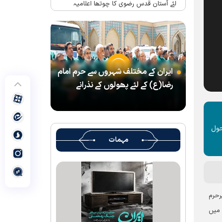
لئے آستان قدس رضوی کا چوتھا اعلامیہ
حرم امام رضا(ع) میں واقع شہید رہبر(رح)
کے تحائف کا میوزیم اور قرآنی میوزیم کھول
دیا گیا ہے
شہید رہبر کے تشیع جنازہ میں شرکت کے لئے
ایران کے مختلف شہروں سے حرم امام
آستان قدس رضوی کے متولی کا پیغام
رضا(ع) کے لئے پھولوں کے نذرانے
بین الاقوامی سطح پر ’’قومو للہ‘‘ نعرے کی
تشریح کے لئے نشست کا انعقاد
’’قائد الامۃ‘‘ کے عنوان سے لائیو ٹی وی
حول
پروگرام
مہمات
رہبرشہید کے سوگواروں کے لئے کرامت رضوی
فاؤنڈیشن کی جانب سے پذیرائي کا وسیع
انتظام
(( آقای شہید ایران )) نامی چار جلدوں پر
رحرم
مشتمل کتاب منظرعام پر آگئی
 میں
شہید رہبر(رح) ایک قرآنی نابغہ اور قرآنی