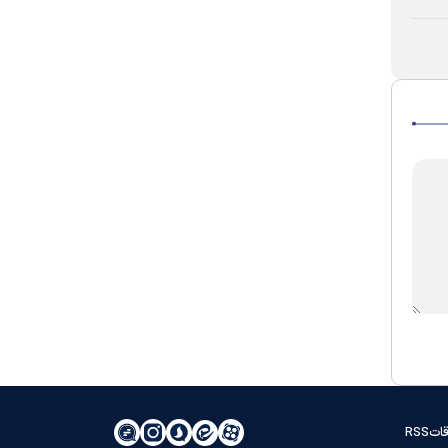
قات
RSS