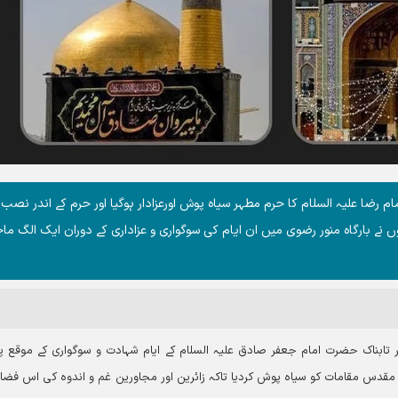
 رضا علیہ السلام کا حرم مطہر سیاہ پوش اورعزادار ہوگيا اور حرم کے اندر نصب
وں نے بارگاہ منور رضوی میں ان ایام کی سوگواری و عزاداری کے دوران ایک الگ ما
ر تابناک حضرت امام جعفر صادق علیہ السلام کے ایام شہادت و سوگواری کے موقع پ
دس مقامات کو سیاہ پوش کردیا تاکہ زائرین اور مجاورین غم و اندوہ کی اس فضا