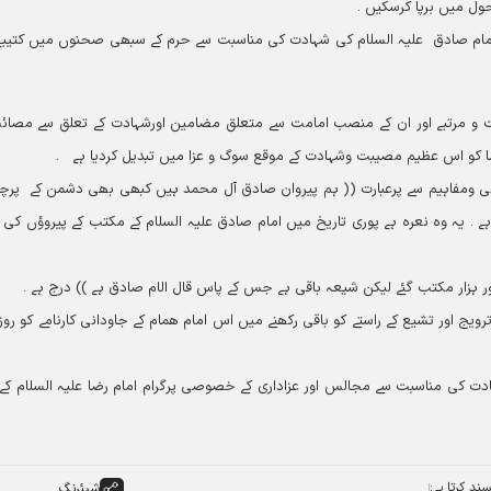
ل میں برپا کرسکیں ۔
 امام صادق علیہ السلام کی شہادت کی مناسبت سے حرم کے سبھی صحنوں میں کتیبے
ت و مرتبے اور ان کے منصب امامت سے متعلق مضامین اورشہادت کے تعلق سے مصائ
ا کو اس عظیم مصیبت وشہادت کے موقع سوگ و عزا میں تبدیل کردیا ہے ۔
ی ومفاہیم سے پرعبارت (( ہم پیروان صادق آل محمد ہیں کبھی بھی دشمن کے پرچم
 ۔ یہ وہ نعرہ ہے پوری تاریخ میں امام صادق علیہ السلام کے مکتب کے پیروؤں کی 
ور ہزار مکتب گئے لیکن شیعہ باقی ہے جس کے پاس قال الام صادق ہے )) درج ہے ۔
ج اور تشیع کے راستے کو باقی رکھنے میں اس امام ھمام کے جاودانی کارنامے کو روز 
ادت کی مناسبت سے مجالس اور عزاداری کے خصوصی پرگرام امام رضا علیہ السلام کے
ند کرتا ہے:
شیئرنگ