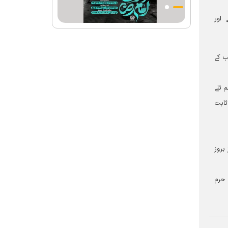
احکامات پرعمل کرنے والی شخصیت تھے؛
استاد پناہی
 اور
رہبرشہید کے وداع کے ا یام میں حرم مطہر
رضوی بند نہيں ہوگا
ب کے
رہبرشہید ( رحمت اللہ علیہ ) کی یاد میں
رضوی کتابخانہ اور میوزیمز میں تعزیتی
جلسوں اور خصوصی پروگراموں کا انعقاد
 تلے
ثابت
روضہ منورہ امام رضا(ع) کے خدام ، سوگوار
زائرین کو کھانے اور رہائش کی خدمات فراہم
کرنے کے لئے تیار ہیں
جارجیا کے 130 رکنی مذہبی و ثقافتی وفد کا
بروز
حرم امام رضا(ع) کے خدام کی جانب
سےخصوصی استقبال
 حرم