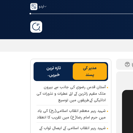
اردو
مدیر کی
تازہ ترین
پسند
خبریں۔
آستان قدس رضوی کی جانب سے بیرون
ملک مقیم زائرین کے لئے عطیات و نذورات کی
ادائیگی کےطریقوں میں توسیع
شہید رہبر معظم انقلاب اسلامی(رح) کی یاد
میں حرم امام رضا(ع) میں تقریب کا انعقاد
شہید رہبر انقلاب اسلامی کے ایصال ثواب کے