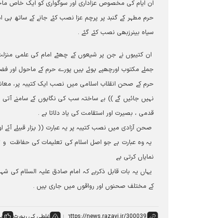
ان ایام کی مخصوص عزاداری اور سوگواری کو ایک خاص ماحو
حرم مطہر کے گنبد پر پرچم عزا نصب کئے جانے کے ساتھ ہی
سیاہ بینرزبھی نصب کئے گئے ۔
ان کتیبوں نے جن پر شیعوں کے چھٹے امام کی علمی منزل
جملے مکتوب اورچھپے ہوئے ہیں پورے حرم کے ماحول اور فض
حرم کے صحن انقلاب اسلامی میں نصب ایک کتیبہ پر، معان
نہيں جائيں گے )) بے ساختہ سب کی نگاہوں کے سامنے آتی ہے
قدمی ، بصیرت اور استقامت کی یاد دلاتا ہے ۔
صحن آزادی میں نصب کتیبہ پر یہ عبارت (( ہزار قبیلے آئے ا
یہ وہ عبارت ہے جو اصل اسلام کی تعلیمات کی حفاظت و تروی
نمایاں کرتی ہے
یہاں یہ بات قابل ذکرہے کہ امام صادق علیہ السلام کی شہ
کے مختلف صحنوں اور رواقوں میں جاری ہیں ۔
غلطی کی رپورٹ
پس