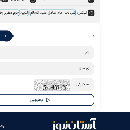
ٹیگس:
شہادت امام صادق علیہ السلام
کتیبہ
حرم مطہر ر
ہما