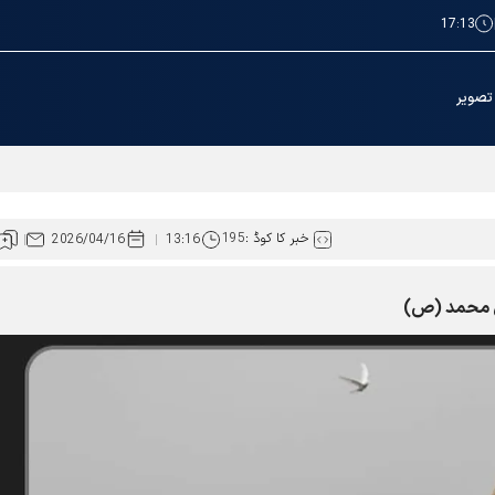
17:13
تصویر
ہيں
خبر کا کوڈ :
195
2026/04/16
13:16
آل محمد (ص)