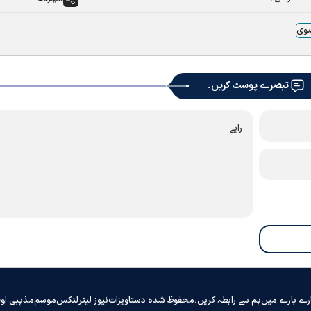
ضوی
تبصرے پوسٹ کریں۔
رے بارے میں
ہم سے رابطہ کریں۔
محفوظ شدہ دستاویزات
نیوز لیٹر
لنکس
موسم
مذہبی او