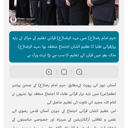
حرم امام رضا(ع) میں مہد الرضا(ع) قرآنی تعلیم کے مراکز کے بارہ
ہزارقرآنی طلبا کا عظیم الشان اجتماع منعقد ہوا ،مہد الرضا(ع)
ملک بھر میں قرآن کی تعلیم کا سب سے بڑا نیٹ ورک ہے ۔
آستان نیوز کی رپورٹ کےمطابق؛ حرم امام رضا(ع) کے صحن پیامبر
اعظم(ص) میں بارہ ہزار قرآنی طلباء کا اجتماع منعقد ہوا جنہوں نے
کلام اللہ مجید کی تلاوت کی تعلیم حاصل کی ۔
اس عظیم الشان قرآنی اجتماع کے دوران آستان قدس رضوی کی
علمی و ثقافتی آرگنائزیشن کے سربراہ اور خصوصی مناسبتوں کے