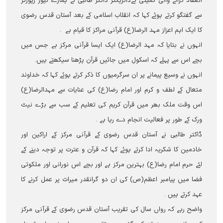
انعقاد کرانے والی کمیٹی کےڈائریکٹر ڈاکٹر طالبی نے ہمارے نیوز رپورٹر
سے گفتگو کرتے ہوئے کہا کہ انقلاب اسلامی کے بعد آستان قدس رضوی
کا ایک اہم اعزاز مہد الرضا(ع) قرآنی مراکز کا قیام ہے ۔
انہوں نے بتایا کہ مہد الرضا(ع) ایک ایسا قرآنی مرکز ہے جس میں
بچے اس سے پہلے کہ اسکول میں جائیں قرآن پڑھنا سیکھتے ہیں۔
انہوں نے وسیع پیمانے پر ان سرگرمیوں کا ذکر کرتے ہوئے کہا کہ خداوند
متعال کے لطف و کرم اور امام رضا(ع) کی عنایات سے مہدالرضا(ع)
اس وقت ملک بھر میں قرآن کریم کی تعلیم کے سب سے بڑے نیٹ
ورک کے طور پر فعالیت انجام دے رہا ہے ۔
ڈاکتر طالبی نے آستان قدس رضوی کے قرآنی مرکز کے اراکین اور
خادمین کا شکریہ ادا کرتے ہوئے کہا کہ قرآن و عترت پر توجہ دینے کے
لئے حرم امام رضا(ع) بہترین مرکز ہے اور بچے اس نورانی اور ملکوتی
فضا میں پیامبر اعظم(ص) کی ان دو گرانقدر میراث پر عمل کرنے کا
عہد کرتے ہیں ۔
واضح رہے کہ رواں سال کی تقریب آستان قدس رضوی کے قرآنی مرکز