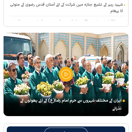
شہید رہبر کے تشیع جنازہ میں شرکت کے لئے آستان قدس رضوی کے متولی
کا پیغام
بین الاقوامی سطح پر ’’قومو للہ‘‘ نعرے کی تشریح کے لئے نشست کا
انعقاد
’’قائد الامۃ‘‘ کے عنوان سے لائیو ٹی وی پروگرام
رہبرشہید کے سوگواروں کے لئے کرامت رضوی فاؤنڈیشن کی جانب سے
پذیرائي کا وسیع انتظام
(( آقای شہید ایران )) نامی چار جلدوں پر مشتمل کتاب منظرعام پر
آگئی
شہید رہبر(رح) ایک قرآنی نابغہ اور قرآنی احکامات پرعمل کرنے والی
شخصیت تھے؛ استاد پناہی
ایران کے مختلف شہروں سے حرم امام رضا(ع) کے لئے پھولوں کے
رہبرشہید کے وداع کے ا یام میں حرم مطہر رضوی بند نہيں ہوگا
نذرانے
رہبرشہید ( رحمت اللہ علیہ ) کی یاد میں رضوی کتابخانہ اور میوزیمز
میں تعزیتی جلسوں اور خصوصی پروگراموں کا انعقاد
روضہ منورہ امام رضا(ع) کے خدام ، سوگوار زائرین کو کھانے اور رہائش