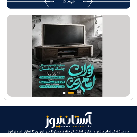
مہمات
کی خدمات فراہم کرنے کے لئے تیار ہیں
جارجیا کے 130 رکنی مذہبی و ثقافتی وفد کا حرم امام رضا(ع) کے خدام
کی جانب سےخصوصی استقبال
اس سائٹ کے تمام مادی اور فکری املاک کے حقوق محفوظ ہیں اور ان کا تعلق رضاوی نیوز