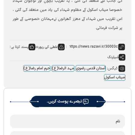
کی جانب سے منعقد کی گئی ، یہ تقریب بچوں اور نوجوان شہداء
خصوصا میناب اسکول کے مظلوم شہداء کی یاد میں منعقد کی گئی ،
اس تقریب میں شہداء کے معزز گھرانوں نےمہمانان خصوصی کے طور
پر شرکت فرمائی۔
غلطی کی رپورٹ
پسند کرتا ہے:
شیئرنگ
ٹیگس:
آستان قدس رضوی
مہد الرضا(ع)
حرم امام رضا(ع)
میناب اسکول
تبصرے پوسٹ کریں۔