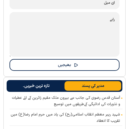
مدیر کی پسند
تازہ ترین خبریں۔
آستان قدس رضوی کی جانب سے بیرون ملک مقیم زائرین کے لئے عطیات
و نذورات کی ادائیگی کےطریقوں میں توسیع
شہید رہبر معظم انقلاب اسلامی(رح) کی یاد میں حرم امام رضا(ع) میں
تقریب کا انعقاد