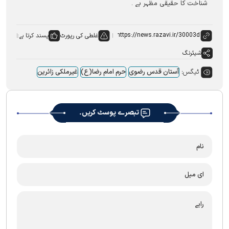
شناخت کا حقیقی مظہر ہے ۔
غلطی کی رپورٹ
پسند کرتا ہے:
شیئرنگ
ٹیگس:
آستان قدس رضوی
حرم امام رضا(ع)
غیرملکی زائرین
تبصرے پوسٹ کریں۔