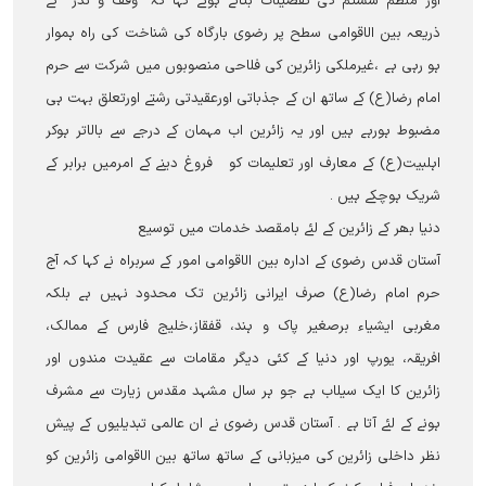
اور منظم سسٹم کی تفصیلات بتاتے ہوئے کہا کہ ’’وقف و نذر‘‘ کے
ذریعہ بین الاقوامی سطح پر رضوی بارگاہ کی شناخت کی راہ ہموار
ہو رہی ہے ،غیرملکی زائرین کی فلاحی منصوبوں میں شرکت سے حرم
امام رضا(ع) کے ساتھ ان کے جذباتی اورعقیدتی رشتے اورتعلق بہت ہی
مضبوط ہورہے ہیں اور یہ زائرین اب مہمان کے درجے سے بالاتر ہوکر
اہلبیت(ع) کے معارف اور تعلیمات کو فروغ دینے کے امرمیں برابر کے
شریک ہوچکے ہیں ۔
دنیا بھر کے زائرین کے لئے بامقصد خدمات میں توسیع
آستان قدس رضوی کے ادارہ بین الاقوامی امور کے سربراہ نے کہا کہ آج
حرم امام رضا(ع) صرف ایرانی زائرین تک محدود نہیں ہے بلکہ
مغربی ایشیاء برصغیر پاک و ہند، قفقاز،خلیج فارس کے ممالک،
افریقہ، یورپ اور دنیا کے کئی دیگر مقامات سے عقیدت مندوں اور
زائرین کا ایک سیلاب ہے جو ہر سال مشہد مقدس زیارت سے مشرف
ہونے کے لئے آتا ہے ۔ آستان قدس رضوی نے ان عالمی تبدیلیوں کے پیش
نظر داخلی زائرین کی میزبانی کے ساتھ ساتھ بین الاقوامی زائرین کو