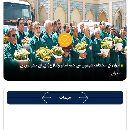
’’قائد الامۃ‘‘ کے عنوان سے لائیو ٹی وی پروگرام
رہبرشہید کے سوگواروں کے لئے کرامت رضوی فاؤنڈیشن کی جانب سے
پذیرائي کا وسیع انتظام
(( آقای شہید ایران )) نامی چار جلدوں پر مشتمل کتاب منظرعام پر
آگئی
شہید رہبر(رح) ایک قرآنی نابغہ اور قرآنی احکامات پرعمل کرنے والی
شخصیت تھے؛ استاد پناہی
ایران کے مختلف شہروں سے حرم امام رضا(ع) کے لئے پھولوں کے
رہبرشہید کے وداع کے ا یام میں حرم مطہر رضوی بند نہيں ہوگا
نذرانے
رہبرشہید ( رحمت اللہ علیہ ) کی یاد میں رضوی کتابخانہ اور میوزیمز
میں تعزیتی جلسوں اور خصوصی پروگراموں کا انعقاد
روضہ منورہ امام رضا(ع) کے خدام ، سوگوار زائرین کو کھانے اور رہائش
مہمات
کی خدمات فراہم کرنے کے لئے تیار ہیں
جارجیا کے 130 رکنی مذہبی و ثقافتی وفد کا حرم امام رضا(ع) کے خدام
کی جانب سےخصوصی استقبال