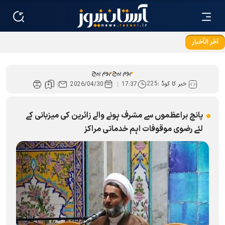
آخر الأخبار
شہید خامنہ ای تمام ادیان اورمکاتب کے لئے زندہ ہيں
ہوم پیج
ہوم پیج
خبر کا کوڈ :
225
2026/04/30
17:37
پانچ براعظموں سے مشرف ہونے والے زائرین کی میزبانی کے
لئے رضوی موقوفات اہم خدماتی مراکز