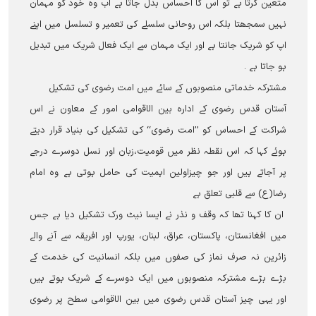
متعین کرتا ہے تو اس کا احساس بدل جاتا ہے اب وہ خود کو مہمان
نہیں سمجھتا بلکہ اس روحانی سلسلے کی تعمیر و تسلسل میں اپنے
اپ کو شریک جانتا ہے اور ایک مہمان سے ایک فعال شریک میں تبدیل
ہو جاتا ہے ۔
مشترکہ خدماتی منصوبوں کے سائے میں امت رضوی کی تشکیل
آستان قدس رضوی کے ادارہ بین الاقوامی امور کے معاون نے اس
شراکت کے احساس کو ’’امت رضوی‘‘ کی تشکیل کی بنیاد قرار دیتے
ہوئے کہا کہ اس نقطہ نظر میں قومیت،زبان اور نسل دوسرے درجے
پر آجاتے ہیں اور جو چیزاولین اہمیت کی حامل ہوتی ہے وہ امام
رضا(ع) سے قلبی تعلق ہے
ان کا کہنا تھا کہ وقف و نذر نے ایسا نیٹ ورک تشکیل دیا ہے جس
میں افغانستان، پاکستان، عراق، لبنان، یورپ اور افریقہ سے آنے والے
زائرین نہ صرف نماز کی صفوں میں بلکہ انسانیت کی خدمت کے
بڑے بڑے مشترکہ منصوبوں میں ایک دوسرے کے شریک ہوتے ہیں
اور یہی چیز آستان قدس رضوی میں بین الاقوامی سطح پر رضوی