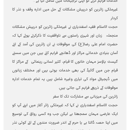
خدمات فراہم کرنے کو اپنی ترجیحات میں شامل کیا ہے ۔
غیرملکی زائرین کو درپیش مشکلات کے حل میں ادارہ وقف و نذر کا
کردار
حجت الاسلام فقیہ اسفندیاری نے غیرملکی زائرین کو درپیش مشکلات
منجملہ زبان اور شہری راستوں سے ناواقفیت کا ذکرکرتے ہوئے کہا کہ
حضرت امام علی رضا(ع) کی موقوفات نے ان زائرین کی آمد کے لئے
آسان بنیادی خدماتی مراکز اور ڈھانچے فراہم کئے ہیں جن میں سستے
گیسٹ ہاؤسز مہمان خانوں کا قیام، کثیر لسانی رہنمائی کے مراکز کا
قیام جن میں گائيڈ کی بھی خدمات ہوتی ہیں اور مختلف زبانوں
میں ڈیجیٹل مواد کی تیاری وغیرہ شامل ہیں یہ تمام خدمات ادارہ
موقوفات کے ذریعے فراہم کی جاتی ہیں۔
زائرین کی میزبانی سے مشارکت تک کا سفر
حجت الاسلام اسفندیاری نے کہا کہ غیرملکی زائر آغاز میں اپنے آپ کو
ایک عارضی مہمان سمجھتا ہے لیکن جب وہ کسی رواق کی توسیع
میں اپنا حصہ ڈالتا ہے یا حرم کے اندر ضرورت مندوں کے لئے کوئی نذر