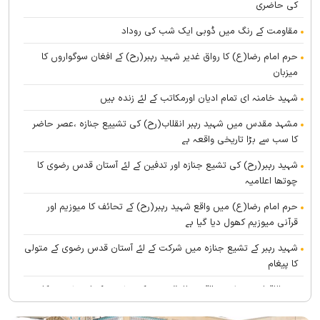
کی حاضری
مقاومت کے رنگ میں ڈوبی ایک شب کی روداد
حرم امام رضا(ع) کا رواق غدیر شہید رہبر(رح) کے افغان سوگواروں کا
میزبان
شہید خامنہ ای تمام ادیان اورمکاتب کے لئے زندہ ہيں
مشہد مقدس میں شہید رہبر انقلاب(رح) کی تشییع جنازہ ،عصر حاضر
کا سب سے بڑا تاریخی واقعہ ہے
شہید رہبر(رح) کی تشیع جنازہ اور تدفین کے لئے آستان قدس رضوی کا
چوتھا اعلامیہ
حرم امام رضا(ع) میں واقع شہید رہبر(رح) کے تحائف کا میوزیم اور
قرآنی میوزیم کھول دیا گیا ہے
شہید رہبر کے تشیع جنازہ میں شرکت کے لئے آستان قدس رضوی کے متولی
کا پیغام
بین الاقوامی سطح پر ’’قومو للہ‘‘ نعرے کی تشریح کے لئے نشست کا
انعقاد