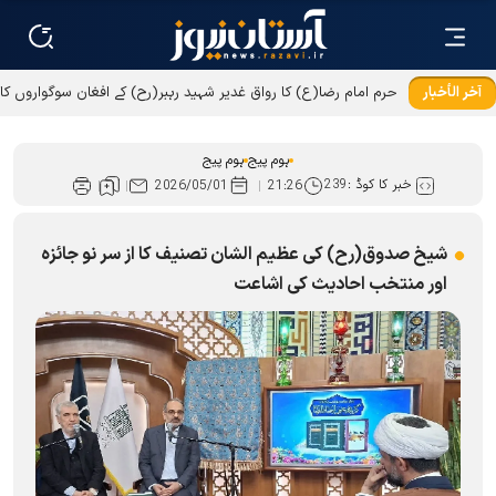
آخر الأخبار
حرم امام رضا(ع) کا رواق غدیر شہید رہبر(رح) کے افغان سوگواروں کا
میزبان
ہوم پیج
ہوم پیج
خبر کا کوڈ :
239
2026/05/01
21:26
شیخ صدوق(رح) کی عظیم الشان تصنیف کا از سر نو جائزہ
اور منتخب احادیث کی اشاعت