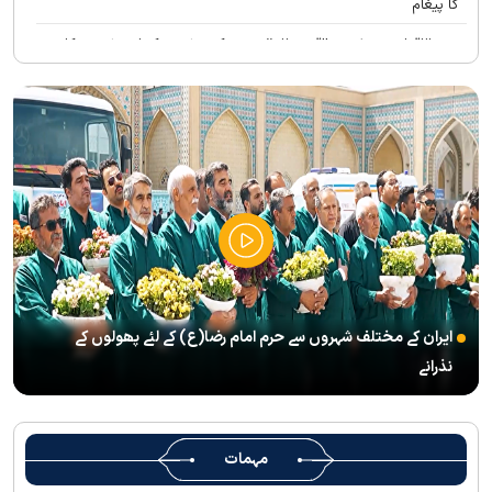
کا پیغام
بین الاقوامی سطح پر ’’قومو للہ‘‘ نعرے کی تشریح کے لئے نشست کا
انعقاد
’’قائد الامۃ‘‘ کے عنوان سے لائیو ٹی وی پروگرام
رہبرشہید کے سوگواروں کے لئے کرامت رضوی فاؤنڈیشن کی جانب سے
پذیرائي کا وسیع انتظام
(( آقای شہید ایران )) نامی چار جلدوں پر مشتمل کتاب منظرعام پر
آگئی
شہید رہبر(رح) ایک قرآنی نابغہ اور قرآنی احکامات پرعمل کرنے والی
شخصیت تھے؛ استاد پناہی
ایران کے مختلف شہروں سے حرم امام رضا(ع) کے لئے پھولوں کے
رہبرشہید کے وداع کے ا یام میں حرم مطہر رضوی بند نہيں ہوگا
نذرانے
رہبرشہید ( رحمت اللہ علیہ ) کی یاد میں رضوی کتابخانہ اور میوزیمز
میں تعزیتی جلسوں اور خصوصی پروگراموں کا انعقاد
روضہ منورہ امام رضا(ع) کے خدام ، سوگوار زائرین کو کھانے اور رہائش
مہمات
کی خدمات فراہم کرنے کے لئے تیار ہیں