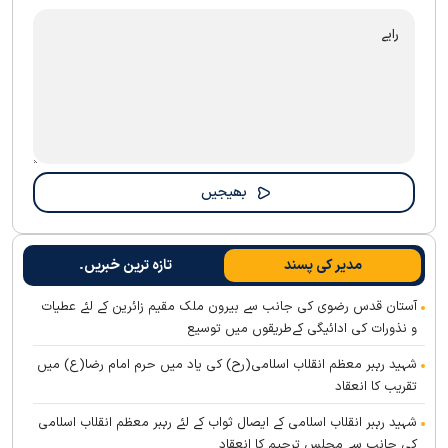
مدیر کی پسند
تازہ ترین خبریں۔
آستان قدس رضوی کی جانب سے بیرون ملک مقیم زائرین کے لئے عطیات
و نذورات کی ادائیگی کےطریقوں میں توسیع
شہید رہبر معظم انقلاب اسلامی(رح) کی یاد میں حرم امام رضا(ع) میں
تقریب کا انعقاد
شہید رہبر انقلاب اسلامی کے ایصال ثواب کے لئے رہبر معظم انقلاب اسلامی
کی جانب سے مجلس ترحیم کا انعقاد