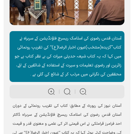
آستان قدس رضوی کی اسلامک ریسرچ فاؤنڈیشن کے سربراہ نے
کتاب’’گزیدہ(منتخب)عیون اخبار الرضا(ع)‘‘ کی تقریبِ رونمائی
میں کہا کہ یہ کتاب شیعہ حدیثی میراث کی بے نظر کتاب ہے جو
زائرین اور رضوی تعلیمات و سیرت کے استفادہ کے شائقین کے لئے،
محققین کی نگرانی میں مرتب کر کے شائع کی گئی ہے ۔
آستان نیوز کی رپورٹ کے مطابق؛ کتاب کی تقریب رونمائی کے دوران
آستان قدس رضوی کی اسلامک ریسرچ فاؤنڈیشن کے سربراہ ڈاکٹر
احد فرامرز قراملکی نے اس قیمتی اثر کی علمی و معنوی قدر و قیمت
کی وضاحت کرتے ہوئے کہا کہ یہ کتاب ’’عیون اخبار الرضا(ع)‘‘ سے لی