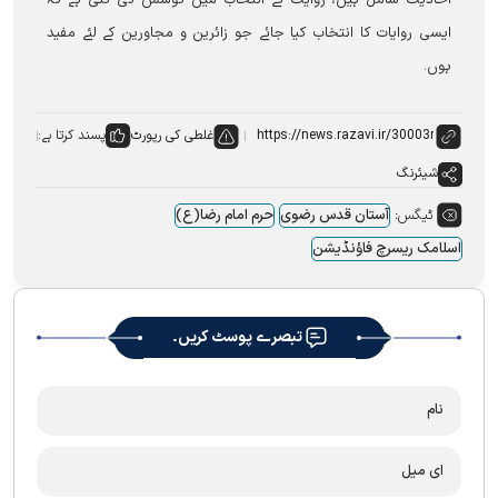
ایسی روایات کا انتخاب کیا جائے جو زائرین و مجاورین کے لئے مفید
ہوں۔
غلطی کی رپورٹ
پسند کرتا ہے:
شیئرنگ
ٹیگس:
آستان قدس رضوی
حرم امام رضا(ع)
اسلامک ریسرچ فاؤنڈیشن
تبصرے پوسٹ کریں۔