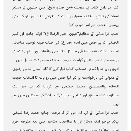
گئی ہے ،اس کتاب کے مصنف شیخ صدوق(رح) ہیں جنہوں نے معتبر
اسناد کی تلاش ،متعدد سفراور روایات کے انتہائي دقت اور باریک بینی
پرمبنی انتخاب سے اسے مرتب کیا۔
جناب قرا ملکی کے مطابق’’عیون اخبار الرضا(ع)‘‘ ایک جامع اور کثیر
الجہتی اثر ہے جس میں امام رضا(ع) کی حیات طیبہ،توحید مباحث،
امامت،عقائد، فقہ، اخلاقی مسائل ، تاریخی واقعات اور امام ہشتم کے
روضہ منورہ سے منقول کرامت جیسے مختلف موضوعات شامل ہیں ۔
انہوں ںے بتایا کہ یہ منتخب کتاب تیار کرنے کا کام آستان قدس رضوی
کے متولی کی درخواست پر کیا گیا جس میں روایات کا انتخاب حجت
الاسلام والمسلمین محمد حکیمی سے کروایا گیا ہے جو ایک
ممتازمحدث، محقق اور عظیم مجموعے’’الحیات‘‘ کے مصنفین میں سے
ہیں،
جناب قرا ملکی نے کہا کہ اس اثر کا ترجمہ جناب حمید رضا شیخی
نےکیا ہےجو ایک ممتاز اور با صلاحیت مترجم ہیں ،یہ مترجم حرم
امام رضا(ع) میں ’’مفاتیح الجنان‘‘ کے ترجمے سمیت متعدد تراجم