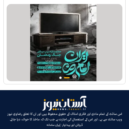
جارجیا کے 130 رکنی مذہبی و ثقافتی وفد کا حرم امام رضا(ع) کے خدام
کی جانب سےخصوصی استقبال
اس سائٹ کے تمام مادی اور فکری املاک کے حقوق محفوظ ہیں اور ان کا تعلق رضاوی نیوز
ویب سائٹ سے ہے، اور اس کے استعمال کی اجازت ہے جب تک کہ ماخذ کا حوالہ دیا جائے۔
ڈیزائن اور پیداوار:
إيران سامانه