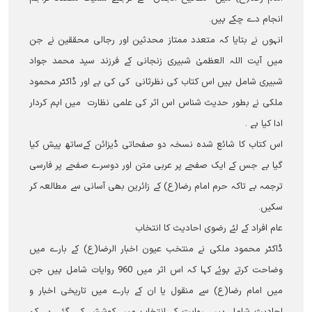
انجام دے چکے ہیں۔
انہوں نے بتایا کہ متعدد ممتاز محدثین اور رجالی محققین نے جن
میں آیت اللہ العظمیٰ شبیری زنجانی کے فرزند سید محمد جواد
شبیری شامل ہیں اس کتاب کی نظرثانی کی کی ہے اور ڈاکٹر محمود
ملکی نے بطور حدیث شناس اس اثر کی علمی نظارت میں اہم کردار
ادا کیا ہے ۔
اس کتاب کا شائع شدہ نسخہ دو صفحاتی ڈیزائن کےساتھ پیش کیا
گیا ہے جس کے ایک صفحے پر عربی متن اور دوسرے صفحے پر فارسی
ترجمہ ہے تاکہ حرم امام رضا(ع) کے زائرین بھی آسانی سے مطالعہ کر
سکیں۔
عام افراد کے لئے رضوی احادیث کا انتخاب
ڈاکٹر محمود ملکی نے منتخب عیون اخبار الرضا(ع) کے بارے میں
وضاحت کرتے ہوئے کہا کہ اس اثر میں 960 روایات شامل ہیں جن
میں امام رضا(ع) سے منقول یا ان کے بارے میں تاریخی اخبار و
احادیث شامل ہیں، روایت کے انتخاب میں کوشش کی گئی ہے کہ