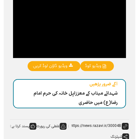
ویڈیو کوڈ
ویڈیو ڈاؤن لوڈ کریں۔
آگے ضرور پڑھیں
شہدائے میناب کے معززاہل خانہ کی حرم امام
رضا(ع) میں حاضری
غلطی کی رپورٹ
پسند کرتا ہے:
شیئرنگ