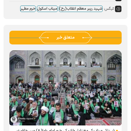
ٹیگس:
شہید رہبر معظم انقلاب(رح)
میناب اسکول
حرم مطہر
متعلق خبر
شہدائے میناب کے معززاہل خانہ کی حرم امام رضا(ع) میں حاضری
مینا