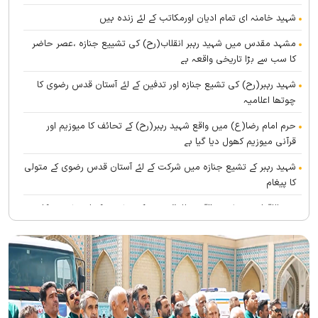
شہید خامنہ ای تمام ادیان اورمکاتب کے لئے زندہ ہيں
مشہد مقدس میں شہید رہبر انقلاب(رح) کی تشییع جنازہ ،عصر حاضر
کا سب سے بڑا تاریخی واقعہ ہے
شہید رہبر(رح) کی تشیع جنازہ اور تدفین کے لئے آستان قدس رضوی کا
چوتھا اعلامیہ
حرم امام رضا(ع) میں واقع شہید رہبر(رح) کے تحائف کا میوزیم اور
قرآنی میوزیم کھول دیا گیا ہے
شہید رہبر کے تشیع جنازہ میں شرکت کے لئے آستان قدس رضوی کے متولی
کا پیغام
بین الاقوامی سطح پر ’’قومو للہ‘‘ نعرے کی تشریح کے لئے نشست کا
انعقاد
’’قائد الامۃ‘‘ کے عنوان سے لائیو ٹی وی پروگرام
رہبرشہید کے سوگواروں کے لئے کرامت رضوی فاؤنڈیشن کی جانب سے
پذیرائي کا وسیع انتظام
(( آقای شہید ایران )) نامی چار جلدوں پر مشتمل کتاب منظرعام پر