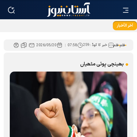
آخر الأخبار
حرم امام رضا(ع) کے سنہری گنبد کے پرچم کی تبدیلی کے مراسم
خبر کا کوڈ :
259
فلم
فلم
07:58
2026/05/20
بھینچی ہوئی مٹھیاں