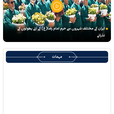
آگئی
شہید رہبر(رح) ایک قرآنی نابغہ اور قرآنی احکامات پرعمل کرنے والی
شخصیت تھے؛ استاد پناہی
ایران کے مختلف شہروں سے حرم امام رضا(ع) کے لئے پھولوں کے
رہبرشہید کے وداع کے ا یام میں حرم مطہر رضوی بند نہيں ہوگا
نذرانے
رہبرشہید ( رحمت اللہ علیہ ) کی یاد میں رضوی کتابخانہ اور میوزیمز
میں تعزیتی جلسوں اور خصوصی پروگراموں کا انعقاد
روضہ منورہ امام رضا(ع) کے خدام ، سوگوار زائرین کو کھانے اور رہائش
مہمات
کی خدمات فراہم کرنے کے لئے تیار ہیں
جارجیا کے 130 رکنی مذہبی و ثقافتی وفد کا حرم امام رضا(ع) کے خدام
کی جانب سےخصوصی استقبال