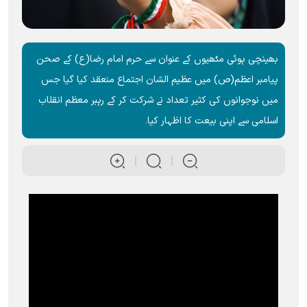
بھینچی ہوئی مٹھیوں کے عنوان سے حرم امام رضا(ع) کے صحن
پیامبر اعظم(ص) میں عظیم الشان اجتماع منعقد کیا گیا جس
میں نوجوانوں کی کثیر تعداد نے شرکت کر کے رہبر معظم انقلاب
اسلامی سے اپنی بیعت کا اظہار کیا۔