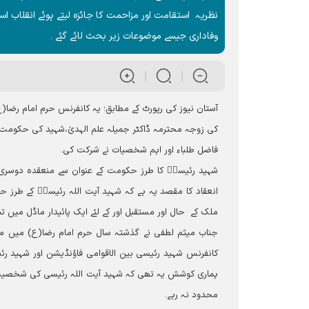
نظریہ استقامت اور مزاحمت کا جائزہ لیتے ہوئے انقلاب ا
وفاداری جیسے موضوعات زیر بحث لائے گئے ۔
آستان نیوز کی رپورٹ کے مطابق؛ یہ کانفرنس حرم امام رض
کی زوجہ محترمہ ڈاکٹر جمیلہ علم الہدیٰ،شہید کی حکومت کی
فاضل طلباء اور اہم شخصیات نے شرکت کی۔
شہید رئیسیؒ کا طرز حکومت کے عنوان سے منعقدہ دوسری بی
انعقاد کا مقصد یہ ہے کہ شہید آیت اللہ رئیسیؒ کے طرز
ملک کے حال اور مستقبل اور کے لئے ایک پائیدار ماڈل میں تب
جناب میثم لطفی نے گذشتہ سال حرم امام رضا(ع) میں منعق
کانفرنس شہید رئیسی بین الاقوامی فاؤنڈیشن اور شہید 
ہماری کوشش یہ تھی کہ شہید آیت اللہ رئیسی کی شخصیت کے
محدود نہ رہے۔