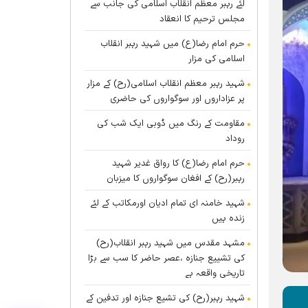
لئے رہبر معظم انقلاب اسلامی کی جانب سے
مجلس ترحیم کا انعقاد
حرم امام رضا(ع) میں شہید رہبر انقلاب
اسلامی کی مزار
شہید رہبر معظم انقلاب اسلامی(رح) کے مزار
پر عزاداروں اور سوگواروں کی حاضری
مقاومت کے رنگ میں ڈوبی ایک شب کی
روداد
حرم امام رضا(ع) کا رواق غدیر شہید
رہبر(رح) کے افغان سوگواروں کا میزبان
شہید خامنہ ای تمام ادیان اورمکاتب کے لئے
زندہ ہيں
مشہد مقدس میں شہید رہبر انقلاب(رح)
کی تشییع جنازہ ،عصر حاضر کا سب سے بڑا
تاریخی واقعہ ہے
شہید رہبر(رح) کی تشیع جنازہ اور تدفین کے