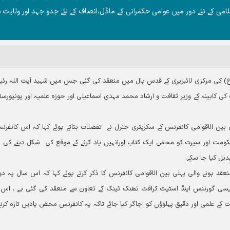
سلامی کے نئے دور میں عوامی حکمرانی کے ماڈل،انصاف کے لئے جدو جہد اور ولایت 
ا(ع) کی مرکزی لائبریری کے قدس ہال میں منعقد کی گئی جس میں شہید آیت اللہ رئ
 کابینہ کے وزیر ثقافت و ارشاد محمد مہدی اسماعیلی اور حوزہ علمیہ اور یونیورسٹ
ن الاقوامی کانفرنس کے سکریٹری جنرل نے تفصلات بتاتے ہوئے کہا کہ اس کانفرن
 حکومت اور سیرت کو محض ایک کتاب اورانہیں یاد کرنے کے موقع کی شکل دینے کی ب
دیل کیا جا سکے۔
د ہونے والی پہلی بین الاقوامی کانفرنس کا ذکر کرتے ہوئے کہا کہ اس سال یہ د
رئیسی گورننس اینڈ اسٹیٹ کرافٹ تھنک ٹینک کے تعاون سے منعقد کی گئی ہے ، اس
 علمی اور دقیق پہلوؤں کو اجاگر کیا جائے تاکہ یہ کانفرنس محض یادیں تازہ کرن