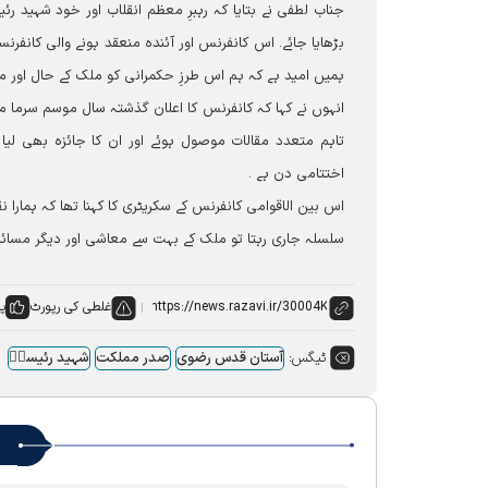
جناب لطفی نے بتایا کہ رہبرِ معظم انقلاب اور خود شہید 
بڑھایا جائے۔ اس کانفرنس اور آئندہ منعقد ہونے والی کانفرن
ہمیں امید ہے کہ ہم اس طرزِ حکمرانی کو ملک کے حال اور م
انہوں نے کہا کہ کانفرنس کا اعلان گذشتہ سال موسم سرما
تاہم متعدد مقالات موصول ہوئے اور ان کا جائزہ بھی لی
اختتامی دن ہے ۔
اس بین الاقوامی کانفرنس کے سکریٹری کا کہنا تھا کہ ہمارا 
سلسلہ جاری رہتا تو ملک کے بہت سے معاشی اور دیگر مسائ
غلطی کی رپورٹ
پس
ٹیگس:
آستان قدس رضوی
صدر مملکت
شہید رئیسیؒ