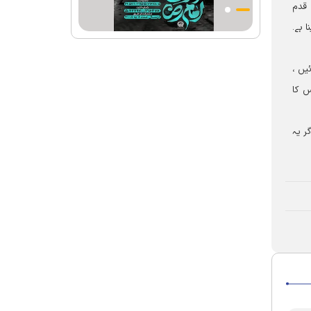
 قدم
احکامات پرعمل کرنے والی شخصیت تھے؛
استاد پناہی
 ہے۔
رہبرشہید کے وداع کے ا یام میں حرم مطہر
رضوی بند نہيں ہوگا
یں ،
رہبرشہید ( رحمت اللہ علیہ ) کی یاد میں
س کا
رضوی کتابخانہ اور میوزیمز میں تعزیتی
جلسوں اور خصوصی پروگراموں کا انعقاد
ر یہ
روضہ منورہ امام رضا(ع) کے خدام ، سوگوار
زائرین کو کھانے اور رہائش کی خدمات فراہم
کرنے کے لئے تیار ہیں
جارجیا کے 130 رکنی مذہبی و ثقافتی وفد کا
حرم امام رضا(ع) کے خدام کی جانب
سےخصوصی استقبال