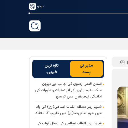
اردو
مدیر کی
تازہ ترین
پسند
خبریں۔
آستان قدس رضوی کی جانب سے بیرون
ملک مقیم زائرین کے لئے عطیات و نذورات کی
ادائیگی کےطریقوں میں توسیع
شہید رہبر معظم انقلاب اسلامی(رح) کی یاد
میں حرم امام رضا(ع) میں تقریب کا انعقاد
شہید رہبر انقلاب اسلامی کے ایصال ثواب کے