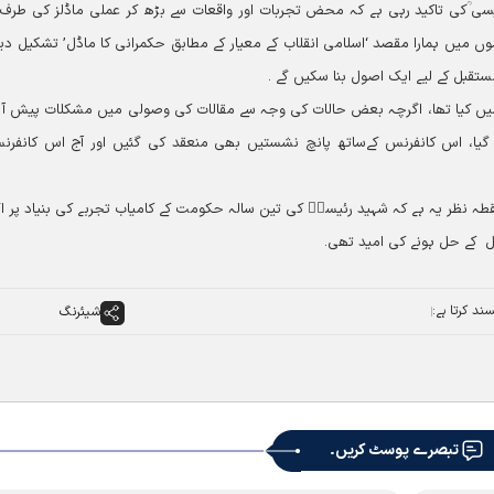
رئیسی ؒکی تاکید رہی ہے کہ محض تجربات اور واقعات سے بڑھ کر عملی ماڈلز کی طرف
سوں میں ہمارا مقصد ‘اسلامی انقلاب کے معیار کے مطابق حکمرانی کا ماڈل’ تشکیل دینا
ستقبل کے لیے ایک اصول بنا سکیں گے ۔
 میں کیا تھا، اگرچہ بعض حالات کی وجہ سے مقالات کی وصولی میں مشکلات پیش آئ
ا گیا، اس کانفرنس کےساتھ پانچ نشستیں بھی منعقد کی گئيں اور آج اس کانفرن
نقطہ نظر یہ ہے کہ شہید رئیسیؒ کی تین سالہ حکومت کے کامیاب تجربے کی بنیاد پر اگ
ل کے حل ہونے کی امید تھی۔
ند کرتا ہے:
شیئرنگ
تبصرے پوسٹ کریں۔