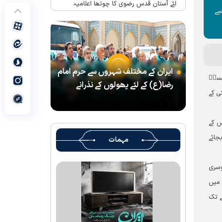
لئے آستان قدس رضوی کا چوتھا اعلامیہ
سے
حرم امام رضا(ع) میں واقع شہید رہبر(رح)
کے تحائف کا میوزیم اور قرآنی میوزیم کھول
دیا گیا ہے
شہید رہبر کے تشیع جنازہ میں شرکت کے لئے
ایران کے مختلف شہروں سے حرم امام
آستان قدس رضوی کے متولی کا پیغام
یسیؒ
رضا(ع) کے لئے پھولوں کے نذرانے
بین الاقوامی سطح پر ’’قومو للہ‘‘ نعرے کی
ی کے
تشریح کے لئے نشست کا انعقاد
’’قائد الامۃ‘‘ کے عنوان سے لائیو ٹی وی
س کے
پروگرام
جائے
مہمات
رہبرشہید کے سوگواروں کے لئے کرامت رضوی
فاؤنڈیشن کی جانب سے پذیرائي کا وسیع
وسری
انتظام
 میں
(( آقای شہید ایران )) نامی چار جلدوں پر
ے تک
مشتمل کتاب منظرعام پر آگئی
شہید رہبر(رح) ایک قرآنی نابغہ اور قرآنی