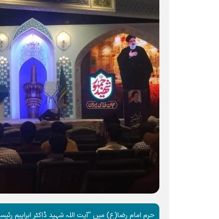
حرم امام رضا(ع) میں ’’آیت اللہ شہید ڈاکٹر ابراہیم ر