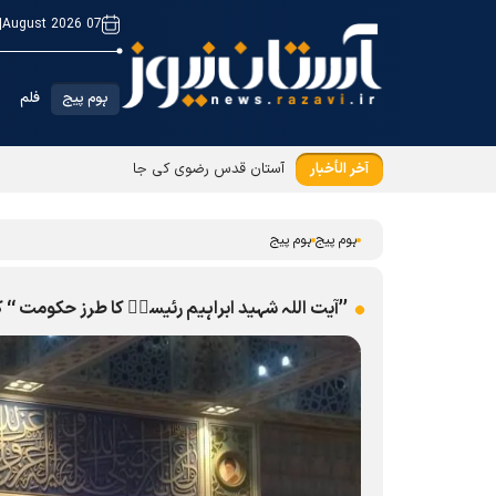
|
07 August 2026
ہوم پیج
فلم
آخر الأخبار
آستان قدس رضوی کی جانب سے بیرون ملک مقیم ز
ہوم پیج
ہوم پیج
’’آیت اللہ شہید ابراہیم رئیسیؒ کا طرز حکومت ‘‘