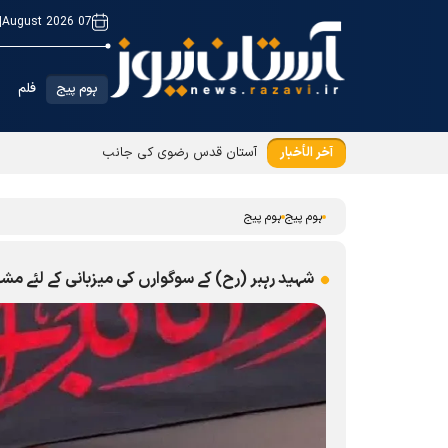
|
07 August 2026
ہوم پیج
فلم
آخر الأخبار
آستان قدس رضوی کی جانب سے بیرون ملک مقیم ز
ہوم پیج
ہوم پیج
شہید رہبر (رح) کے سوگوارں کی میزبانی کے لئے م