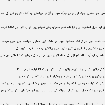
یکس جو خاتون چوک اور توس چوک میں واقع ہے ،رہائش اور کھانا فراہم کرنے کے اہم م
 نمر99 پر واقع زائرسرائے رضوی اور طرق اسٹریٹ پر واقع زائر شہر رضوی بھی سوگواروں کو رہائش اور کھانا فراہ
سلسلہ فقط انہی مراکز تک محدود نہیں ہے بلکہ تین معاون مواکب جن میں موکب 
یں ، تشییع و تدفین کے تین دنوں میں رہائش اور کھانا فراہم کریں گے۔
طبسی اور آیت اللہ شیرازی کے سقاخانوں میں ان ایّام کے دوران ٹھنڈا پانی اور شرب
 جائیں گے جن کے ذریعے زائرین کو رہائش اور کھانا فراہم کیا جائے گا ۔
بیکری روزانہ کی بنیاد پر چھے ہزار روٹیاں تیار کر کے تقسیم کرے گی ۔
 بتایا کہ کرامت رضوی فاؤنڈیشن سے منسلک صوبوں خراسان رضوی، خراسان شمالی
پر واقع ہیں تین دن تک فعال رہیں گے اور روزانہ کی بنیاد پرزائرین اور سوگواروں کو رہائش اور 
نہ میزبانی کی ثقافت کے ذریعہ حضرت امام علی رضا(ع) کی نورانی سیرت پر عمل پیرا 