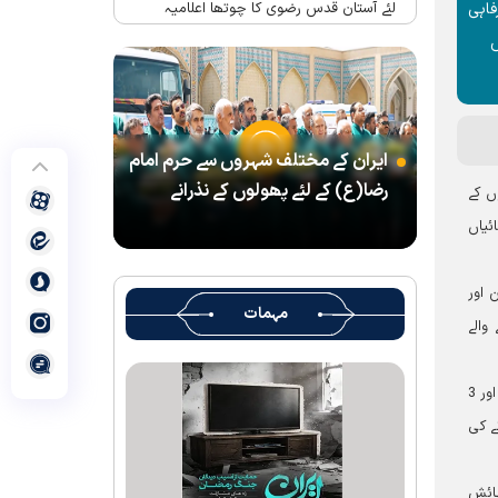
لئے آستان قدس رضوی کا چوتھا اعلامیہ
فاہی
ں
حرم امام رضا(ع) میں واقع شہید رہبر(رح)
کے تحائف کا میوزیم اور قرآنی میوزیم کھول
دیا گیا ہے
شہید رہبر کے تشیع جنازہ میں شرکت کے لئے
ایران کے مختلف شہروں سے حرم امام
آستان قدس رضوی کے متولی کا پیغام
رضا(ع) کے لئے پھولوں کے نذرانے
ں کے
بین الاقوامی سطح پر ’’قومو للہ‘‘ نعرے کی
تشریح کے لئے نشست کا انعقاد
ئیاں
’’قائد الامۃ‘‘ کے عنوان سے لائیو ٹی وی
پروگرام
 اور
مہمات
والے
رہبرشہید کے سوگواروں کے لئے کرامت رضوی
فاؤنڈیشن کی جانب سے پذیرائي کا وسیع
انتظام
انہوں نے مشہد مقدس کے مختلف مقامات پر کرامت رضوی فاؤنڈیشن کے مرکزی موکبوں کے قیام کا ذکر کرتے ہوئے کہا کہ شہید شوشتری اسٹریٹ 1 اور 3
(( آقای شہید ایران )) نامی چار جلدوں پر
ے کی
مشتمل کتاب منظرعام پر آگئی
شہید رہبر(رح) ایک قرآنی نابغہ اور قرآنی
ہائش