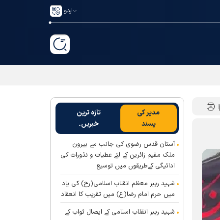
اردو
مدیر کی
تازہ ترین
پسند
خبریں۔
آستان قدس رضوی کی جانب سے بیرون
ملک مقیم زائرین کے لئے عطیات و نذورات کی
ادائیگی کےطریقوں میں توسیع
شہید رہبر معظم انقلاب اسلامی(رح) کی یاد
میں حرم امام رضا(ع) میں تقریب کا انعقاد
شہید رہبر انقلاب اسلامی کے ایصال ثواب کے