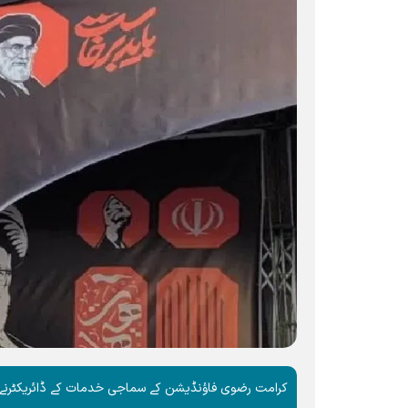
کرامت رضوی فاؤنڈیشن کے سماجی خدمات کے ڈائریکٹرنےشہی