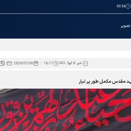
00:56
تصویر
ائرین کے لئے عطیات و نذورات کی ادائیگی کےطریقوں میں توسیع
خبر کا کوڈ :
343
2026/07/06
16:17
شہد مقدس مکمل طور پر تیار