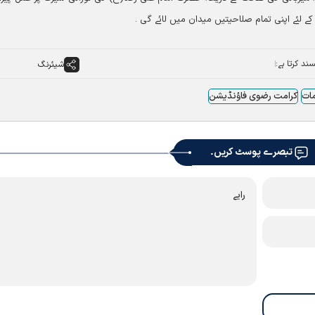
 کے لئے اپنی تمام صلاحیتیں میدان میں لائے گی ۔
ند کرتا ہے:
شیئرنگ
ات
کرامت رضوی فاؤنڈیشن
تبصرے پوسٹ کریں۔