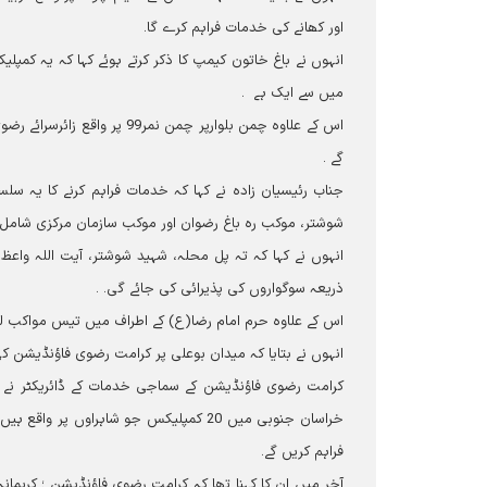
اور کھانے کی خدمات فراہم کرے گا۔
انہوں نے باغ خاتون کیمپ کا ذکر کرتے ہوئے کہا کہ یہ کمپل
میں سے ایک ہے ۔
اس کے علاوہ چمن بلوارپر چمن
گے ۔
جناب رئیسیان زادہ نے کہا کہ خدمات فراہم کرنے کا یہ 
شوشتر، موکب رہ باغ رضوان اور موکب سازمان مرکزی شامل ہ
انہوں نے کہا کہ تہ پل محلہ، شہید شوشتر، آیت اللہ واعظ 
ذریعہ سوگواروں کی پذیرائی کی جائے گی۔ ۔
اس کے علاوہ حرم امام رضا(ع) کے اطراف میں تیس مواکب لگائے
انہوں نے بتایا کہ میدان بوعلی پر کرامت رضوی فاؤنڈیشن کی 
کرامت رضوی فاؤنڈیشن کے سماجی خدمات کے ڈائریکٹر نے
خراسان جنوبی میں 20 کمپلیکس جو شاہراوں 
فراہم کریں گے۔
آخر میں ان کا کہنا تھا کہ کرامت رضوی فاؤنڈیشن ؛ کریما