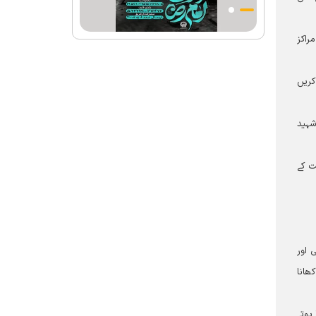
احکامات پرعمل کرنے والی شخصیت تھے؛
استاد پناہی
راکز
رہبرشہید کے وداع کے ا یام میں حرم مطہر
رضوی بند نہيں ہوگا
م کریں
رہبرشہید ( رحمت اللہ علیہ ) کی یاد میں
رضوی کتابخانہ اور میوزیمز میں تعزیتی
جلسوں اور خصوصی پروگراموں کا انعقاد
شہید
روضہ منورہ امام رضا(ع) کے خدام ، سوگوار
زائرین کو کھانے اور رہائش کی خدمات فراہم
ت کے
کرنے کے لئے تیار ہیں
جارجیا کے 130 رکنی مذہبی و ثقافتی وفد کا
حرم امام رضا(ع) کے خدام کی جانب
سےخصوصی استقبال
 اور
کھانا
ہوتے