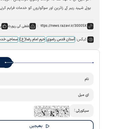
ہوئے شہید رہبر کے زائرین اور سوگواروں کو خدمات فراہم کرنے
غلطی کی رپورٹ
پس
ٹیگس:
آستان قدس رضوی
حرم امام رضا(ع)
سماجی خدم