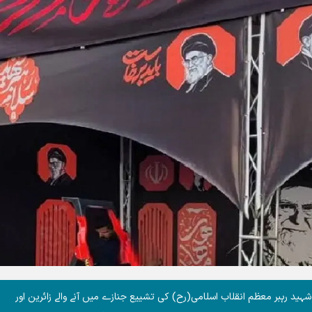
د رہبر معظم انقلاب اسلامی(رح) کی تشییع جنازے میں آنے والے زائرین اور