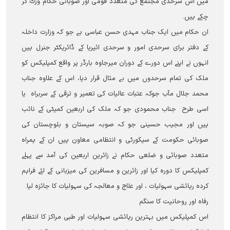
میں اس سرحدی مجتمع کی متعدد قومی اور صوبائی حکام وزٹ کر
چکے ہیں۔
ان حکام میں ایک جناب مہدی حسن عباسی ہے جو کہ وزارت داخلہ
کے دفتر برای سرحدی امور و سرحدی ائیریا کے ڈائریکٹر جنرل ہیں
انہوں نے اپنے اس دورے کے دوران میرجاوہ بارڈر پر واقع کمپلیکس کو
ملک کی تمام سرحدوں میں بے مثال قرار دیا، اس کے علاوہ جناب
محمد جلال مآب جوکہ عتبات عالیات کی تعمیر و ترقی کے سربراہ یا
اسی طرح جناب محمودی جو کہ ملک کی اربعین کمیٹی کے نائب
ہیں اور مجیب حسینی جو کہ صوبہ سیستان و بلوچستان کی
صوبائی حکومت کے سیکورٹی و انتظامی معاون ہیں ان کے ہمراہ
متعدد صوبائی و ضلعی حکام نے زائرین اربعین کی آمد سے پہلے
کمپلیکس کا دورہ کیا اور زائرین و مسافرین کی میزبانی کے لئے فراہم
کردہ رہائشی سہولیات ، اور علاج و معالجہ کی سہولیات کا جائزہ لیا۔
رفاہ اور روحانیت کا سنگم
اس کمپلیکس میں بہترین رہائشی سہولیات اور طبی مراکز کا انتظام