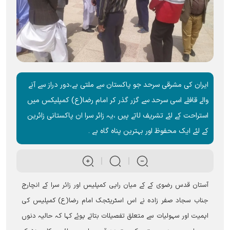
ایران کی مشرقی سرحد جو پاکستان سے ملتی ہے،دور دراز سے آنے
والے قافلے اسی سرحد سے گزر گذر کر امام رضا(ع) کمپلیکس میں
استراحت کے لئے تشریف لاتے ہیں ،یہ زائر سرا ان پاکستانی زائرین
کے لئے ایک محفوظ اور بہترین پناہ گاہ ہے ۔
آستان قدس رضوی کے کے میان راہی کمپلیس اور زائر سرا کے انچارج
جناب سجاد صفر زادہ نے اس اسٹریٹجک امام رضا(ع) کمپلیس کی
اہمیت اور سہولیات سے متعلق تفصیلات بتاتے ہوئے کہا کہ حالیہ دنوں