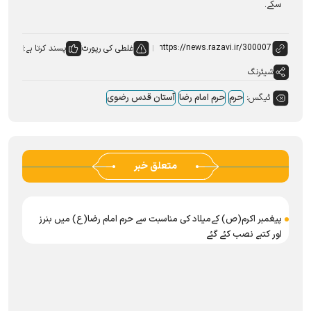
سکے۔
غلطی کی رپورٹ
پسند کرتا ہے:
شیئرنگ
ٹیگس:
حرم
حرم امام رضا
آستان قدس رضوی
متعلق خبر
پیغمبر اکرم(ص) کےمیلاد کی مناسبت سے حرم امام رضا(ع) میں بنرز
اور کتبے نصب کئے گئے