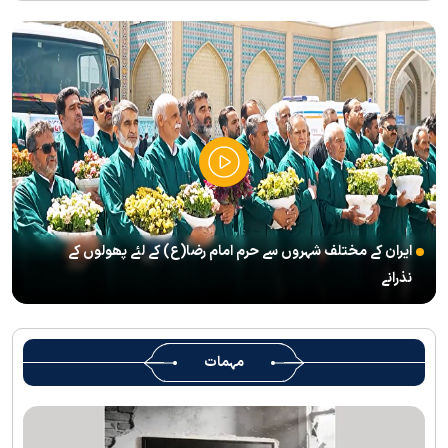
انعقاد
’’قائد الامۃ‘‘ کے عنوان سے لائیو ٹی وی پروگرام
رہبرشہید کے سوگواروں کے لئے کرامت رضوی فاؤنڈیشن کی جانب سے
پذیرائي کا وسیع انتظام
(( آقای شہید ایران )) نامی چار جلدوں پر مشتمل کتاب منظرعام پر
آگئی
شہید رہبر(رح) ایک قرآنی نابغہ اور قرآنی احکامات پرعمل کرنے والی
شخصیت تھے؛ استاد پناہی
ایران کے مختلف شہروں سے حرم امام رضا(ع) کے لئے پھولوں کے
رہبرشہید کے وداع کے ا یام میں حرم مطہر رضوی بند نہيں ہوگا
نذرانے
رہبرشہید ( رحمت اللہ علیہ ) کی یاد میں رضوی کتابخانہ اور میوزیمز
میں تعزیتی جلسوں اور خصوصی پروگراموں کا انعقاد
روضہ منورہ امام رضا(ع) کے خدام ، سوگوار زائرین کو کھانے اور رہائش
مہمات
کی خدمات فراہم کرنے کے لئے تیار ہیں
جارجیا کے 130 رکنی مذہبی و ثقافتی وفد کا حرم امام رضا(ع) کے خدام
کی جانب سےخصوصی استقبال