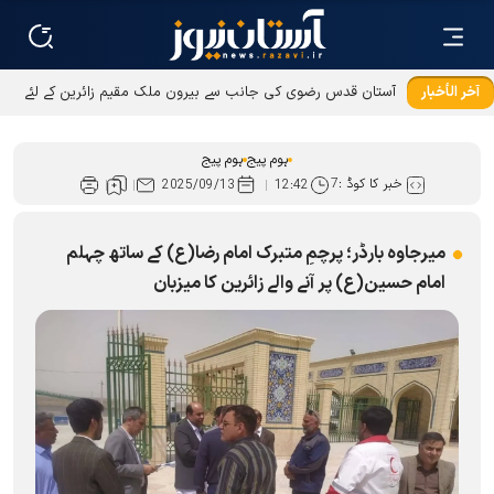
آخر الأخبار
آستان قدس رضوی کی جانب سے بیرون ملک مقیم زائرین کے لئے
عطیات و نذورات کی ادائیگی کےطریقوں میں توسیع
ہوم پیج
ہوم پیج
خبر کا کوڈ :
7
2025/09/13
12:42
میرجاوہ بارڈر؛ پرچمِ متبرک امام رضا(ع) کے ساتھ چہلم
امام حسین(ع) پر آنے والے زائرین کا میزبان