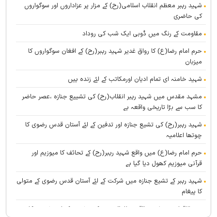
شہید رہبر معظم انقلاب اسلامی(رح) کے مزار پر عزاداروں اور سوگواروں
کی حاضری
مقاومت کے رنگ میں ڈوبی ایک شب کی روداد
حرم امام رضا(ع) کا رواق غدیر شہید رہبر(رح) کے افغان سوگواروں کا
میزبان
شہید خامنہ ای تمام ادیان اورمکاتب کے لئے زندہ ہيں
مشہد مقدس میں شہید رہبر انقلاب(رح) کی تشییع جنازہ ،عصر حاضر
کا سب سے بڑا تاریخی واقعہ ہے
شہید رہبر(رح) کی تشیع جنازہ اور تدفین کے لئے آستان قدس رضوی کا
چوتھا اعلامیہ
حرم امام رضا(ع) میں واقع شہید رہبر(رح) کے تحائف کا میوزیم اور
قرآنی میوزیم کھول دیا گیا ہے
شہید رہبر کے تشیع جنازہ میں شرکت کے لئے آستان قدس رضوی کے متولی
کا پیغام
بین الاقوامی سطح پر ’’قومو للہ‘‘ نعرے کی تشریح کے لئے نشست کا