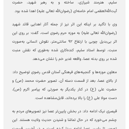
سلیم، هنرمند شیرازی، ساخته و به رهبر شهید، حضرت
آیت‌الله‌العظمی امام خامنه‌ای (رضوان‌الله تعالی علیه) اهدا شده بود.
وی با تأکید بر اینکه این اثر نیز از جمله آثار اهدایی قائد شهید
(رضوان‌الله تعالی علیه) به موزه حرم رضوی است، گفت: بر روی این
اثر بی‌بدیل چوبی با ارتفاع ۹۲ سانتی‌متر، نقوش انسانی به‌صورت
منبت‌، توسط استاد سلیم، کنده‌کاری شده به‌طوری که نقش منبت
شده بر روی بدنه عصا، واقعه غدیر خم را نشان می‌دهد.
معاون موزه‌ها و گنجینه‌های فرهنگی آستان قدس رضوی توضیح داد:
از بالای عصا، بعد از قسمت دسته آن، تصویر حضرت محمد (ص) و
حضرت علی (ع) در کنار یکدیگر به صورتی که پیامبر اکرم (ص)،
دست مولا علی (ع) را بالا برده‌اند، قابل‌مشاهده است.
قیصری نیک ادامه داد: در بخش پایین‌تر عصا نیز تصویرهای مردم به
چشم می‌خورد که در حال تماشا و شنیدن حدیث ولایت هستند. این
تصویر تا پایین عصا ادامه پیدا کرده است و در آخرین قسمت