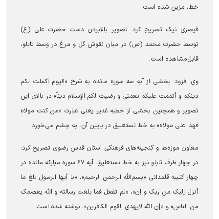
خط، مزین شده است.
قیصری نیک تصریح کرد: تصویر بالابردن دست حضرت علی (ع)
توسط حضرت محمد (ص) در میان نقوش گل و مرغ در وسط تابلو،
قابل‌مشاهده است.
وی افزود: بخشی از آیه سه سوره مائده به شرح «الیوم أکملت لکم
دینکم و أتممت علیکم نعمتی و رضیت لکم الإسلام دیناً» در بالای این
تصویر و همچنین بخشی از خطبه غدیر یعنی عبارت «من کنت مولاه
فهذا علی مولاه» به خط نستعلیق در پایین آن، به چشم می‌خورد.
معاون موزه‌ها و گنجینه‌های فرهنگی آستان قدس رضوی تصریح کرد:
در چهار طرف تابلو نیز به خط نستعلیق، آیه ۶۷ سوره مبارکه مائده در
چهار کتیبه قلمدانی «بسم‌الله الرحمن الرحیم»، «یا أیها الرسول بلغ ما
أنزل إلیک من ربک و إن»، «لم تفعل فما بلغت رسالته و الله یعصمک
من الناس» و «إن الله لایهدی القوم الکافرین»، نوشته شده است.