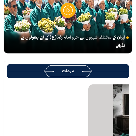
(( آقای شہید ایران )) نامی چار جلدوں پر مشتمل کتاب منظرعام پر
آگئی
شہید رہبر(رح) ایک قرآنی نابغہ اور قرآنی احکامات پرعمل کرنے والی
شخصیت تھے؛ استاد پناہی
ایران کے مختلف شہروں سے حرم امام رضا(ع) کے لئے پھولوں کے
رہبرشہید کے وداع کے ا یام میں حرم مطہر رضوی بند نہيں ہوگا
نذرانے
رہبرشہید ( رحمت اللہ علیہ ) کی یاد میں رضوی کتابخانہ اور میوزیمز
میں تعزیتی جلسوں اور خصوصی پروگراموں کا انعقاد
روضہ منورہ امام رضا(ع) کے خدام ، سوگوار زائرین کو کھانے اور رہائش
مہمات
کی خدمات فراہم کرنے کے لئے تیار ہیں
جارجیا کے 130 رکنی مذہبی و ثقافتی وفد کا حرم امام رضا(ع) کے خدام
کی جانب سےخصوصی استقبال