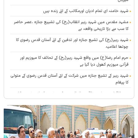
میزبان
شہید خامنہ ای تمام ادیان اورمکاتب کے لئے زندہ ہيں
مشہد مقدس میں شہید رہبر انقلاب(رح) کی تشییع جنازہ ،عصر حاضر
کا سب سے بڑا تاریخی واقعہ ہے
شہید رہبر(رح) کی تشیع جنازہ اور تدفین کے لئے آستان قدس رضوی کا
چوتھا اعلامیہ
حرم امام رضا(ع) میں واقع شہید رہبر(رح) کے تحائف کا میوزیم اور
قرآنی میوزیم کھول دیا گیا ہے
شہید رہبر کے تشیع جنازہ میں شرکت کے لئے آستان قدس رضوی کے متولی
کا پیغام
بین الاقوامی سطح پر ’’قومو للہ‘‘ نعرے کی تشریح کے لئے نشست کا
انعقاد
’’قائد الامۃ‘‘ کے عنوان سے لائیو ٹی وی پروگرام
رہبرشہید کے سوگواروں کے لئے کرامت رضوی فاؤنڈیشن کی جانب سے
پذیرائي کا وسیع انتظام