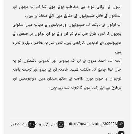
انہوں نے ایرانی عوام سے مخاطب ہوتے ہوئے کہا کہ آپ بچوں اور
انسانوں کے قاتل صیہونیوں کے مقابلے میں اگلے محاذ پر ہیں ۔
آپ لوگوں نے دیکھا کہ صیہونیوں اورامریکیوں نے میناب میں اسکولی
بچیوں کا کس طرح قتل عام کیا اور وائے ہو ان لوگوں پر جنھوں نے
صیہونیوں سے امیدیں لگارکھی ہیں، کس قدر یہ عناصر ذلیل و گمراہ
ہيں
آیت اللہ احمد مروی نے کہا کہ بیرونی اور اندرونی دشمنوں کو یہ
جان لینا چاہئے کہ مکتب شہید خامنہ ای کے پیرو اور تربیت یافتہ
نوجوان و جوان پوری طاقت کے ساتھ میدان میں موجودہیں اور
ہرطرح سے اپنے زندہ ہونے کا ثبوت دے رہے ہیں ۔
غلطی کی رپورٹ
پسند کرتا ہے: