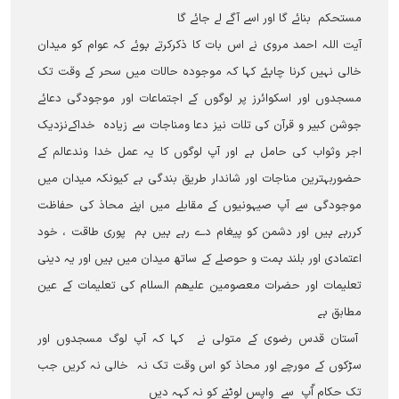
مستحکم بنائے گا اور اسے آگے لے جائے گا
آیت اللہ احمد مروی نے اس بات کا ذکرکرتے ہوئے کہ عوام کو میدان
خالی نہيں کرنا چاہئے کہا کہ موجودہ حالات میں سحر کے وقت تک
مسجدوں اور اسکوائرز پر لوگوں کے اجتماعات اور موجودگی دعائے
جوشن کبیر و قرآن کی تلات نیز دعا ومناجات سے زیادہ خداکےنزدیک
اجر وثواب کی حامل ہے اور آپ لوگوں کا یہ عمل خدا وندعالم کے
حضوربہترین مناجات اور شاندار طریق بندگی ہے کیونکہ میدان میں
موجودگی سے آپ صیہونیوں کے مقابلے میں اپنے محاذ کی حفاظت
کررہے ہيں اور دشمن کو پیغام دے رہے ہیں ہم پوری طاقت ، خود
اعتمادی اور بلند ہمت و حوصلے کے ساتھ میدان میں ہیں اور یہ دینی
تعلیمات اور حضرات معصومین علیھم السلام کی تعلیمات کے عین
مطابق ہے
آستان قدس رضوی کے متولی نے کہا کہ آپ لوگ مسجدوں اور
سڑکوں کے مورچے اور محاذ کو اس وقت تک نہ خالی نہ کریں جب
تک حکام آّپ سے واپس لوٹنے کو نہ کہہ دیں