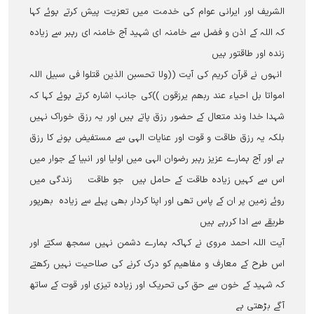
الشریف اور ایرانی عوام کی خدمت میں تعزیت پیش کرتے ہوئے کہا
کہ اللہ کے اذن و فضل سے خامنہ ای شہید آج خامنہ ای رہبر سے زیادہ
زندہ اور طاقتور ہیں
انہوں نے قرآن کریم کی آيت ((ولا تحسبن الذین قتلوا فی سبیل اللہ
امواتا بل احیاء عند ربھم یرزقون ))کی جانب اشارہ کرتے ہوئے کہا کہ
شہدا خدا وند متعال کے حضور رزق پاتے ہیں اور یہ رزق خوراک نہيں
بلکہ یہ رزق طاقت و قوت اور عنایات الہی سے مستفیض ہونے کا رزق
ہے اور آج ہمارے عزیز رہبر رضوان الہی میں اولیا اور انبیا کے جوار میں
اس سے کہیں زیادہ طاقت کے حامل ہیں جو طاقت زندگی میں
روئے زمین پر ان کے پاس تھی اور اپنا کردار بھی پہلے سے زیادہ بھرپور
طریقے سے ادا کررہے ہیں
آيت اللہ احمد مروی نے کہاکہ ہمارے دشمن نہيں سمجھ سکتے اور
اس طرح کے معارف و مفاھیم کو درک کرنے کی صلاحیت نہیں رکھتے
کہ شہید کے خون سے حق کی تحریک اور زیادہ تیزی اور قوت کے ساتھ
آگے بڑھتی ہے