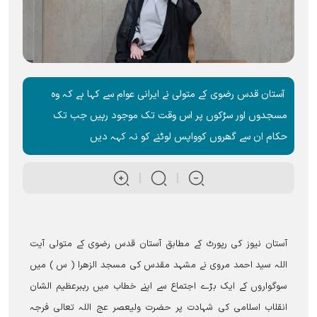
آستان قدس رضوی کے متولی نے ایرانی عوام سے کہا ہے کہ وہ
مسجدوں اور سڑکوں پر اس وقت تک موجود رہیں جب تک
حکام ان سے گھروں کوواپس لوٹنے کو نہ کہہ دیں
آستان نیوز کی رپورٹ کے مطابق آستان قدس رضوی کے متولی آيت
اللہ سید احمد مروی نے مشہد مقدس کی مسجد الزھرا ( س ) میں
سوگواروں کے ایک بڑے اجتماع سے اپنے خطاب میں رہبرعظیم الشان
انقلاب اسلامی کی شہادت پر حضرت ولیعصر عج اللہ تعالی فرجہ