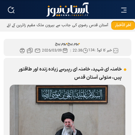
آخر الأخبار
آستان قدس رضوی کی جانب سے بیرون ملک مقیم زائرین کے لئے
عطیات و نذورات کی ادائیگی کےطریقوں میں توسیع
ہوم پیج
ہوم پیج
خبر کا کوڈ :
134
2026/03/09
22:38
خامنہ ای شہید، خامنہ ای رہبرسے زیادہ زندہ اور طاقتور
ہیں، متولی آستان قدس