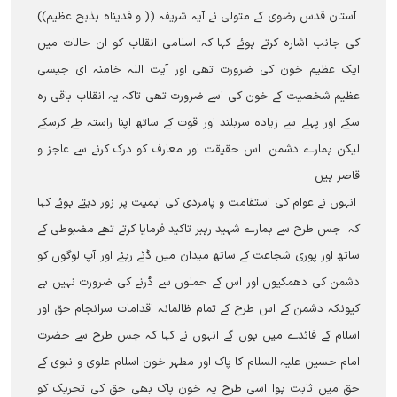
آستان قدس رضوی کے متولی نے آيہ شریفہ (( و فدیناہ بذبح عظیم))
کی جانب اشارہ کرتے ہوئے کہا کہ اسلامی انقلاب کو ان حالات میں
ایک عظیم خون کی ضرورت تھی اور آيت اللہ خامنہ ای جیسی
عظیم شخصیت کے خون کی اسے ضرورت تھی تاکہ یہ انقلاب باقی رہ
سکے اور پہلے سے زیادہ سربلند اور قوت کے ساتھ اپنا راستہ طے کرسکے
لیکن ہمارے دشمن اس حقیقت اور معارف کو درک کرنے سے عاجز و
قاصر ہیں
انہوں نے عوام کی استقامت و پامردی کی اہمیت پر زور دیتے ہوئے کہا
کہ جس طرح سے ہمارے شہید رہبر تاکید فرمایا کرتے تھے مضبوطی کے
ساتھ اور پوری شجاعت کے ساتھ میدان میں ڈٹے رہئے اور آپ لوگوں کو
دشمن کی دھمکیوں اور اس کے حملوں سے ڈرنے کی ضرورت نہيں ہے
کیونکہ دشمن کے اس طرح کے تمام ظالمانہ اقدامات سرانجام حق اور
اسلام کے فائدے میں ہوں گے انہوں نے کہا کہ جس طرح سے حضرت
امام حسین علیہ السلام کا پاک اور مطہر خون اسلام علوی و نبوی کے
حق میں ثابت ہوا اسی طرح یہ خون پاک بھی حق کی تحریک کو