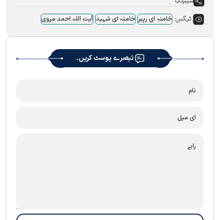
شیئرنگ
ٹیگس:
خامنہ ای رہبر
خامنہ ای شہید
آيت اللہ احمد مروی
تبصرے پوسٹ کریں۔