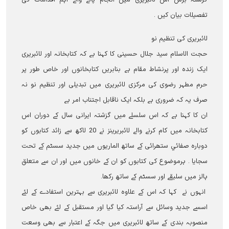
گزشتہ برس اس لائبریری میں انجام پانے والے اہم اقدامات کی
تفصیلات بیان کیں ۔
لائبریری کی تنظیم نو
حجت الاسلام سید جلال حسینی کا کہنا ہے کہ کتابخانہ اور لائبریری
ایک زندہ اور پرنشاط مقام ہے بنابریں کتابخانوں اور خاص طور پر
حرم مطہر رضوی کی مرکزی لائبریری میں تبدیلی اور تنظیم نو نہ
صرف یہ کہ ضروری ہے بلکہ ایک ناقابل اجتناب امر ہے
ان کا کہنا ہے کہ اس سلسلے میں گزشتہ ایرانی سال کے دوران اس
کتابخانہ میں کام کرنے والے لائبریرینز نے 20 لاکھ سے زائد کتابوں کو
دوبارہ صفائي ستھرائی کے ساتھ الماریوں میں جدید سسٹم کے تحت
سجایا ۔ ہرموضوع کی کتابوں کو ان کے خانوں میں اور ان سے متعلق
ہالز میں سلیقے اور سسٹم کے ساتھ رکھا۔
انہوں نے کہا کہ اس کے علاوہ لائبریری سے بہترین استفادے کے لئے
اسسے جدید وسائل سے آراستہ کیا گیا اور مستقبل کے لئے بھی خاص
منصوبہ بندی کے ساتھ لائبریری میں جگہ کے اعتبار سے بھی وسعت