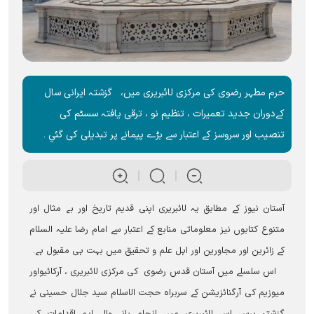
حرم مطہر رضوی کی مرکزی لائبریری میں، گزشتہ ایرانی سال
کےدوران جدید تعمیرات ، تنظیم نو ، ترقی یافتہ سسٹم کی
تنصیب اور سروسز کے اعتبار سے بڑے پیمانے پر تبدیلی کی گئي ۔
آستان نیوز کے مطابق یہ لائبریری اپنی قدیم تاریخ اور بے مثال اور
متنوع کتابوں نیز معلوماتی منابع کے اعتبار سے امام رضا علیہ السلام
کے زائرین اور مجاورین اور اہل علم و تحقیق میں بہت ہی مقبول ہے۔
اس سلسلے میں آستان قدس رضوی کی مرکزی لائبریری ، آرکائيواور
میوزیم کی آرگنائزیشن کے سربراہ حجت الاسلام سید جلال حسینی نے