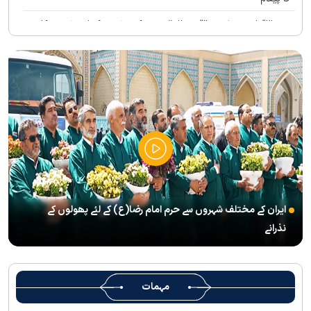
بین الاقوامی سطح پر ’’قومو للہ‘‘ نعرے کی تشریح کے لئے نشست کا
انعقاد
’’قائد الامۃ‘‘ کے عنوان سے لائیو ٹی وی پروگرام
رہبرشہید کے سوگواروں کے لئے کرامت رضوی فاؤنڈیشن کی جانب سے
پذیرائي کا وسیع انتظام
(( آقای شہید ایران )) نامی چار جلدوں پر مشتمل کتاب منظرعام پر
آگئی
شہید رہبر(رح) ایک قرآنی نابغہ اور قرآنی احکامات پرعمل کرنے والی
شخصیت تھے؛ استاد پناہی
ایران کے مختلف شہروں سے حرم امام رضا(ع) کے لئے پھولوں کے
رہبرشہید کے وداع کے ا یام میں حرم مطہر رضوی بند نہيں ہوگا
نذرانے
رہبرشہید ( رحمت اللہ علیہ ) کی یاد میں رضوی کتابخانہ اور میوزیمز
میں تعزیتی جلسوں اور خصوصی پروگراموں کا انعقاد
روضہ منورہ امام رضا(ع) کے خدام ، سوگوار زائرین کو کھانے اور رہائش
مہمات
کی خدمات فراہم کرنے کے لئے تیار ہیں