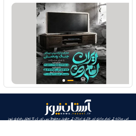
جارجیا کے 130 رکنی مذہبی و ثقافتی وفد کا حرم امام رضا(ع) کے خدام
کی جانب سےخصوصی استقبال
اس سائٹ کے تمام مادی اور فکری املاک کے حقوق محفوظ ہیں اور ان کا تعلق رضاوی نیوز
ویب سائٹ سے ہے، اور اس کے استعمال کی اجازت ہے جب تک کہ ماخذ کا حوالہ دیا جائے۔
ڈیزائن اور پیداوار:
إيران سامانه