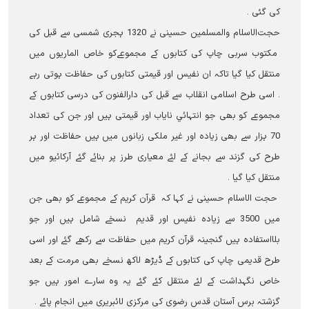
کی گئی ۔
حجت‌الاسلام‌ والمسلمین حسینی نے 1320 ہجری شمسی سے قبل کی
مکتوب سربی چاپ کی کتابوں کے مجموعےکو خاص الماریوں میں
منتقل کیا گيا تاکہ ان نفیس اور قیمتی کتابوں کی حفاظت ہوتی رہے
۔ اسی طرح اسلامی انقلاب سے قبل کی دارالفنون کی درسی کتابوں کے
مجموعے کو بھی جو انتہائي نایاب اور قیمتی ہيں اور جن کی تعداد
70 ہزار سے بھی زیادہ اور غیر ملکی زبانوں میں ہیں حفاظت اور ہر
طرح کی گزند سے بجانے کے لئے معیاری طرز پر بنائے گئے آرکائیو میں
منتقل کیا گیا ۔
حجت الاسلام حسینی نے کہا کہ قرآن کریم کے مجموعے کو بھی جن
میں 3500 سے زیادہ نفیس اور قدیم نسخے شامل ہيں اور جو
بلااستفادہ ہیں گنجینہ قرآن کریم میں حفاظت سے رکھے گئے اور اسی
طرح قدیمی چاپ کی کتابوں کے ڈیڑھ لاکھ نسخے بھی مرمت کے بعد
خاص نگہداشت کے لئے منتقل کئے گئے یہ وہ سارے امور ہیں جو
گزشتہ برس آستان قدس رضوی کی مرکزی لائبریری میں انجام پائے ۔