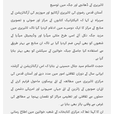
لائبریری کے ڈھانچے اور جگہ میں توسیع
آستان قدس رضوی کی لائبریری آرکائیو اور میوزیم کی آرگنائزیشن کے
سربراہ نے کہا کہ الیکٹرانیک کتابوں کے مرکز اور صوتی و تصویری
منابع کے مرکز کا ایک دوسرے میں ادغام کردیا گیا تاکہ لائبریری میں
مزید جگہ نکل آئے اسی طرح ملٹی میڈيا اور وڈیجیٹل میڈیا کے
شعبوں کو بھی آپس ضم کردیا گيا ہے تاکہ ان منابع سے بہتر طریقے
سے استفادہ کیا جاسکے جبکہ خواتین کے سیکشن کو بھی بہتر بنایا
گیا ہے ۔
حجت الاسلام سید جلال حسینی نے بتایا کہ اس ارگنائزیشن نے گزشتہ
ایرانی سال کے دوران ثقافتی امور میں مدد دینے اور آستان قدس کی
مرکزی لائبریری میں مطالعہ کے لئے پرسکون ماحول فراہم کرنے کے
لئےان صوبوں کے زائرین کے لئے جہاں صیہونی اور امریکی دشمن کے
حملوں سے ثقافتی اور تعلیمی مراکز کو نقصان پہنچا ہے مطالعے کی
غرض سے وقتی ہالز بھی بنایا ہے ۔
ان کا کہنا تھا کہ مرکزی کتابخانہ کے شعبہ خواتین میں اطلاع رسانی