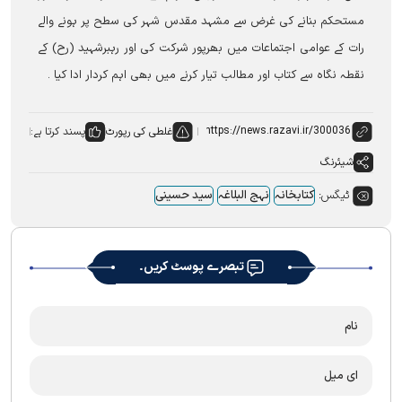
مستحکم بنانے کی غرض سے مشہد مقدس شہر کی سطح پر ہونے والے
رات کے عوامی اجتماعات میں بھرپور شرکت کی اور رہبرشہید (رح) کے
نقطہ نگاہ سے کتاب اور مطالب تیار کرنے میں بھی اہم کردار ادا کیا ۔
غلطی کی رپورٹ
پسند کرتا ہے:
شیئرنگ
ٹیگس:
کتابخانہ
نہج البلاغہ
سید حسینی
تبصرے پوسٹ کریں۔