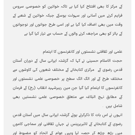
کے مرکز کا بھی افتتاح کیا کیا ہے تاکہ خواتین کو خصوصی سروس
فراہم کرنے میں آسانی اور سہولت ہوسکے جبکہ خواتین کے شعبے کے
وقت میں بھی اضافہ کیا گیا ہے اور اسی طرح جوانوں اور نوجوانوں
کے ہالز کو بھی مراجعہ کرنے والوں کے حساب سے تیار کیا گيا ہے
علمی اور ثقافتی نشستوں اور کانفرنسوں کا اہتمام
حجت الاسلام حسینی نے کہا کہ گزشتہ ایرانی سال کے دوران آستان
قدس رضوی کے مرکزی کتابخانے کے مختلف شعبوں کی کاوشوں سے
مختلف طرح کے اور الگ الگ سطح پر خصوصی علمی نشستوں اور
کانفرنسوں کا اہتمام کیا گیا جن مین رہبرشہید انقلاب (رح) کے فرمان
کے مطابق نہج البلاغہ سے متعلق خصوصی علمی نشستیں بھی
شامل ہیں ۔
انہوں نے اس بات کا ذکرکرتے ہوئے گزشتہ ایرانی سال میں آ‎ستان قدس
رضوی کے کتابخانے کے لائبریرینس نے جہاں ثقافتی اور سماجی کاموں
میں بڑھ چڑھ کر حصہ لیا وہیں عوام کے اتحاد کو مضبوط اور