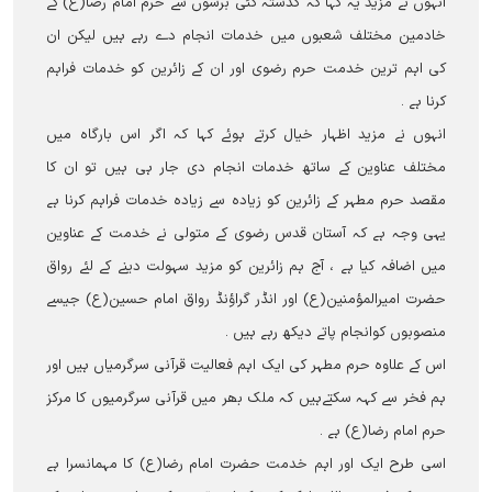
انہوں نے مزید یہ کہا کہ گذشتہ کئی برسوں سے حرم امام رضا(ع) کے
خادمین مختلف شعبوں میں خدمات انجام دے رہے ہیں لیکن ان
کی اہم ترین خدمت حرم رضوی اور ان کے زائرین کو خدمات فراہم
کرنا ہے ۔
انہوں نے مزید اظہار خیال کرتے ہوئے کہا کہ اگر اس بارگاہ میں
مختلف عناوین کے ساتھ خدمات انجام دی جار ہی ہیں تو ان کا
مقصد حرم مطہر کے زائرین کو زیادہ سے زیادہ خدمات فراہم کرنا ہے
یہی وجہ ہے کہ آستان قدس رضوی کے متولی نے خدمت کے عناوین
میں اضافہ کیا ہے ، آج ہم زائرین کو مزید سہولت دینے کے لئے رواق
حضرت امیرالمؤمنین(ع) اور انڈر گراؤنڈ رواق امام حسین(ع) جیسے
منصوبوں کوانجام پاتے دیکھ رہے ہیں ۔
اس کے علاوہ حرم مطہر کی ایک اہم فعالیت قرآنی سرگرمیاں ہیں اور
ہم فخر سے کہہ سکتےہیں کہ ملک بھر میں قرآنی سرگرمیوں کا مرکز
حرم امام رضا(ع) ہے ۔
اسی طرح ایک اور اہم خدمت حضرت امام رضا(ع) کا مہمانسرا ہے