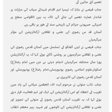
تعمیر کئے جائیں گے۔
جناب فیضی نے بتایا کہ تیسرا اہم اقدام شہدائے میناب کی مزارات پر
شاندار عمارت تعمیر کی جائے گی تاکہ یہ بین الاقوامی سطح پر
امریکی۔ صیہونی جرائم کی تاریخی سند کے طور پر باقی رہے ۔
آستان قد س رضوی کی علمی و ثقافتی آرگنائزیشن کی مؤثر
سرگرمیاں
جناب فیضی نے اپنی گفتگو کے تسلسل میں آستان قدس رضوی کی
علمی و ثقافتی سرگرمیوں پر روشنی ڈالتے ہوئے کہا کہ یہ آرگنائزیشن
پورا سال مختلف سرگرمیاں انجام دیتی ہے جن میں امام رضا(ع)
اسکولز,علوم اسلامی رضوی یونیورسٹی،امام رضا(ع) یونیورسٹی اور
آستان قدس رضوی کی لائبریری ہے ۔
جناب نائب متولی نے مرحوم آیت اللہ العظمیٰ میلانی کی یاد میں
تقریب کے انعقاد کو اس آرگنائزیشن کی ایک اور اہم فعالیت قرار دیتے
ہوئے کہا کہ یہ تقریب آستان قدس رضوی کے متولی کی تجویز اور
علمی و ثقافتی آرگنائزیشن کی کاوشوں اور شہید رہبر معظم انقلاب