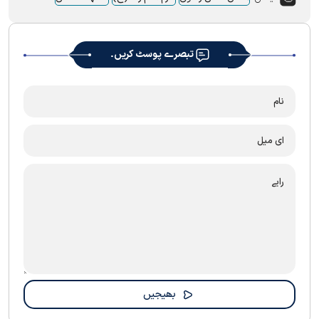
تبصرے پوسٹ کریں۔