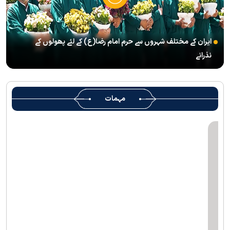
شہید رہبر(رح) ایک قرآنی نابغہ اور قرآنی احکامات پرعمل کرنے والی
شخصیت تھے؛ استاد پناہی
ایران کے مختلف شہروں سے حرم امام رضا(ع) کے لئے پھولوں کے
رہبرشہید کے وداع کے ا یام میں حرم مطہر رضوی بند نہيں ہوگا
نذرانے
رہبرشہید ( رحمت اللہ علیہ ) کی یاد میں رضوی کتابخانہ اور میوزیمز
میں تعزیتی جلسوں اور خصوصی پروگراموں کا انعقاد
روضہ منورہ امام رضا(ع) کے خدام ، سوگوار زائرین کو کھانے اور رہائش
مہمات
کی خدمات فراہم کرنے کے لئے تیار ہیں
جارجیا کے 130 رکنی مذہبی و ثقافتی وفد کا حرم امام رضا(ع) کے خدام
کی جانب سےخصوصی استقبال