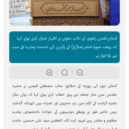
آستان قدس رضوی کے نائب متولی نے اظہار خیال کرتے ہوئے کہا
کہ روضہ منورہ امام رضا(ع) کے زائرین کی خدمت ہمارے لئے سب
سے بڑا اعزاز ہے ۔
آستان نیوز کی رپورٹ کے مطابق؛ جناب مصطفیٰ فیضی نے مشہد
مقدس میں نماز جمعہ سے پہلے خطاب کرتے ہوئے کہا کہ رواں سال
عشرہ کرامت کے ایّام میں ہم محزون اور غمزدہ ہیں کیونکہ گذشتہ
برس خاص طور پر پچھلے دومہینوں کے حوادث بالخصوص ہمارے
مظلوم و مقتدر رہبر شہید آیت اللہ العظمیٰ سید علی حسینی خامنہ