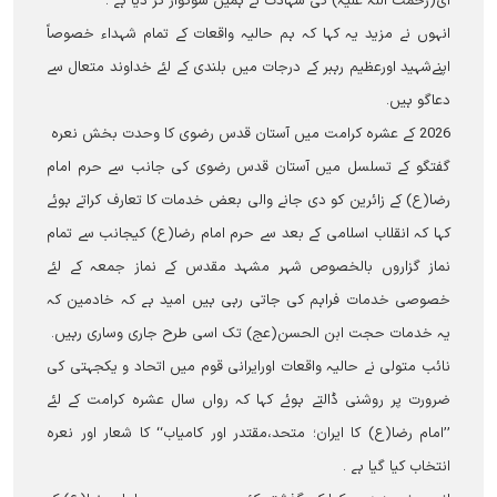
ای(رحمت اللہ علیہ) کی شہادت نے ہمیں سوگوار کر دیا ہے ۔
انہوں نے مزید یہ کہا کہ ہم حالیہ واقعات کے تمام شہداء خصوصاً
اپنےشہید اورعظیم رہبر کے درجات میں بلندی کے لئے خداوند متعال سے
دعاگو ہیں۔
2026 کے عشرہ کرامت میں آستان قدس رضوی کا وحدت بخش نعرہ
گفتگو کے تسلسل میں آستان قدس رضوی کی جانب سے حرم امام
رضا(ع) کے زائرین کو دی جانے والی بعض خدمات کا تعارف کراتے ہوئے
کہا کہ انقلاب اسلامی کے بعد سے حرم امام رضا(ع) کیجانب سے تمام
نماز گزاروں بالخصوص شہر مشہد مقدس کے نماز جمعہ کے لئے
خصوصی خدمات فراہم کی جاتی رہی ہیں امید ہے کہ خادمین کہ
یہ خدمات حجت ابن الحسن(عج) تک اسی طرح جاری وساری رہیں۔
نائب متولی نے حالیہ واقعات اورایرانی قوم میں اتحاد و یکجہتی کی
ضرورت پر روشنی ڈالتے ہوئے کہا کہ رواں سال عشرہ کرامت کے لئے
’’امام رضا(ع) کا ایران؛ متحد،مقتدر اور کامیاب‘‘ کا شعار اور نعرہ
انتخاب کیا گیا ہے ۔