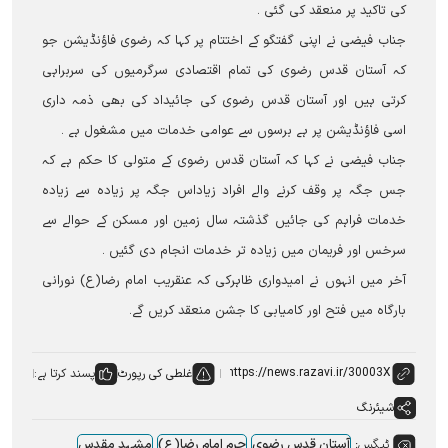
کی تاکید پر منعقد کی گئی ۔
جناب فیضی نے اپنی گفتگو کے اختتام پر کہا کہ رضوی فاؤنڈیشن جو
کہ آستان قدس رضوی کی تمام اقتصادی سرگرمیوں کی سربراہی
کرتی ہیں اور آستان قدس رضوی کی جائیداد کی بھی ذمہ داری
اسی فاؤنڈیشن پر ہے برسوں سے عوامی خدمات میں مشغول ہے ۔
جناب فیضی نے کہا کہ آستان قدس رضوی کے متولی کا حکم ہے کہ
جس جگہ پر وقف کرنے والے افراد زیاداس جگہ پر زیادہ سے زیادہ
خدمات فراہم کی جائیں گذشتہ سال زمین اور مسکن کے حوالے سے
سرخس اور فریمان میں زیادہ تر خدمات انجام دی گئیں ۔
آخر میں انہوں نے امیدواری ظاہرکی کہ عنقریب امام رضا(ع) نورانی
بارگاہ میں فتح اور کامیابی کا جشن منعقد کریں گے۔
غلطی کی رپورٹ
پسند کرتا ہے:
شیئرنگ
ٹیگس:
آستان قدس رضوی
حرم امام رضا(ع)
مشہد مقدس