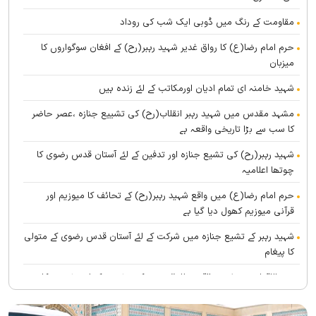
مقاومت کے رنگ میں ڈوبی ایک شب کی روداد
حرم امام رضا(ع) کا رواق غدیر شہید رہبر(رح) کے افغان سوگواروں کا
میزبان
شہید خامنہ ای تمام ادیان اورمکاتب کے لئے زندہ ہيں
مشہد مقدس میں شہید رہبر انقلاب(رح) کی تشییع جنازہ ،عصر حاضر
کا سب سے بڑا تاریخی واقعہ ہے
شہید رہبر(رح) کی تشیع جنازہ اور تدفین کے لئے آستان قدس رضوی کا
چوتھا اعلامیہ
حرم امام رضا(ع) میں واقع شہید رہبر(رح) کے تحائف کا میوزیم اور
قرآنی میوزیم کھول دیا گیا ہے
شہید رہبر کے تشیع جنازہ میں شرکت کے لئے آستان قدس رضوی کے متولی
کا پیغام
بین الاقوامی سطح پر ’’قومو للہ‘‘ نعرے کی تشریح کے لئے نشست کا
انعقاد