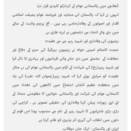
ڈھانچے میں پاکستانی عوام کے کردارکو کلیدی قرار دیا۔
انہوں نے کہا کہ پاکستان کی مجاہد اور غیرتمند عوام ہمیشہ اسلامی
اقدار اور اصولوں کے وفادارحامی رہے ہیں ، آج پرچمِ ولایت کے سائے
میں بننے والے اتحاد سے دشمنوں پر لرزہ طاری ہے ۔
زینبیون کی وفاداری اور شہید رہبر سے سے عقیدت
حجت الاسلام امینی خواہ نے زینبیون بریگیڈ کی حرم کے دفاع اور
حفاظت کے سلسلے میں دی جانے والی قربانیوں اور بہادری کا ذکر کیا
اور شہید رہبر(رح) کی شہادت کے ایّام میں پاکستانی عوام کی بے مثال
عقیدت کو سراہتے ہوئے کہا کہ شہید رہبر(رضوان اللہ علیہ) کی یاد
میں منعقدہ عظیم الشان اجتماع میں لاکھوں کی تعداد میں
اکستانی عوام کی شرکت اور پاکستانی خواتین کا مقاومتی محاذ کے
لئے اپنے زیورات پیش کرنا وفاداری کی حقیقی تصویر ہے ، کراچی کی
بڑی بڑی شاہراہوں کا شہید رہبر کے نام سے منسوب ہونا اس قوم کے
دلوں میں انقلاب کی گہری اثر پذیری کو ظاہر کرتا ہے ۔
ایران اور پاکستان ؛ ایک جان دوقالب