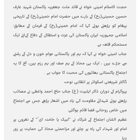
حجت الاسلام امینی خواہ نے قائد ملت جعفریہ پاکستان شہید عارف
حسین حسینی(رح) کے بارے میں حضرت امام خمینی(رح) کے تاریخی
پیغام کو پڑھتے ہوئے کہا کہ امام خمینی(رح) کے فرمان کے مطابق؛
اسلامی جمہوریہ ایران پاکستان کی عزت و استقلال کے دفاع کےلئے ایک
مستحکم قلعہ ہے۔
جناب امینی خواہ نے کہا کہ ہم اور پاکستانی عوام خون و دل کے رشتے
سے جڑے ہیں ، ایک ہی محاذ کے ہم صف اور ہم رزم ہیں، آج کا یہ
اجتماع پاکستانی بھائیوں کی محبت کا جواب ہے ۔
ڈاکٹر شریعتی اسکوائر پر انقلابی نوحہ
پروگرام کے دوران ذاکر اہلبیت (ع) جناب حاج احمد واعظی نے مصائب
پڑھتے ہوئے شہدائے مقاومت کی یاد میں اشعار پڑھے جس سے اجتماع
میں خاص روحانی فضا قائم ہوگئی۔
عظیم الشان اجتماع کے شرکاء نے ’’لبیک یا خامنہ ای ؒ‘‘ کے نعروں پر
امام اور شہداء کی راہ پر چلنے اور مزاحمتی محاذ کی حمایت پر زور
دیا۔