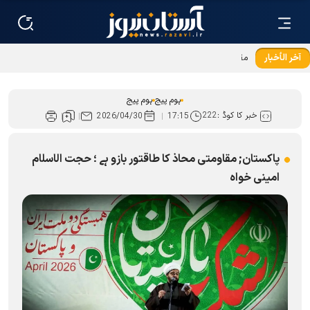
آخر الأخبار
مقاومت کے رنگ میں ڈوبی ایک شب کی روداد
ہوم پیج
ہوم پیج
خبر کا کوڈ :
222
2026/04/30
17:15
پاکستان; مقاومتی محاذ کا طاقتور بازو ہے ؛ حجت الاسلام
امینی خواہ