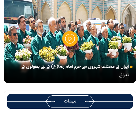
’’قائد الامۃ‘‘ کے عنوان سے لائیو ٹی وی پروگرام
رہبرشہید کے سوگواروں کے لئے کرامت رضوی فاؤنڈیشن کی جانب سے
پذیرائي کا وسیع انتظام
(( آقای شہید ایران )) نامی چار جلدوں پر مشتمل کتاب منظرعام پر
آگئی
شہید رہبر(رح) ایک قرآنی نابغہ اور قرآنی احکامات پرعمل کرنے والی
شخصیت تھے؛ استاد پناہی
ایران کے مختلف شہروں سے حرم امام رضا(ع) کے لئے پھولوں کے
رہبرشہید کے وداع کے ا یام میں حرم مطہر رضوی بند نہيں ہوگا
نذرانے
رہبرشہید ( رحمت اللہ علیہ ) کی یاد میں رضوی کتابخانہ اور میوزیمز
میں تعزیتی جلسوں اور خصوصی پروگراموں کا انعقاد
روضہ منورہ امام رضا(ع) کے خدام ، سوگوار زائرین کو کھانے اور رہائش
مہمات
کی خدمات فراہم کرنے کے لئے تیار ہیں
جارجیا کے 130 رکنی مذہبی و ثقافتی وفد کا حرم امام رضا(ع) کے خدام
کی جانب سےخصوصی استقبال