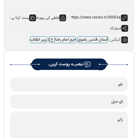
غلطی کی رپورٹ
پسند کرتا ہے:
شیئرنگ
ٹیگس:
آستان قدس رضوی
حرم امام رضا(ع)
رہبر انقلاب
تبصرے پوسٹ کریں۔