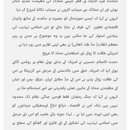
متحدہ عرب امارات ور قطر جیسے ممالک کی معیشت شدید متاثر
ہوئی اور ان ممالک سے سرمایہ کاروں نے سرمایہ نکالنا شروع کر دیا۔
انہوں نے کہا کہ ایسی صورتحال کو بصیرت و حکمت کے ساتھ پائیدار
اقتصادی تعاون کی طرف لے جایا جائے تو نئی اسلامی تہذیب کی
بنیادیں استوار کی جا سکتی ہیں یہ وہ موضوع ہے جس پر رہبر
معظم انقلاب( مدّ ظلہ العالی) نے بھی اپنی تقاریر میں زور دیا ہے ۔
امریکی طاقت کا زوال اور استقامتی محاذ کا عروج
حجت الاسلام حسینی نے امریکہ کے بدلتے ہوئے نظام پر روشنی ڈالتے
ہوئے کہا کہ امریکہ خطے میں بالادستی کے مرحلے سے گزرچکا ہے اس
کی طاقت زوال پذیر ہے اس کے مدّ مقابل ایران ،عراق، یمن اور لبنان
کے مقاومتی محاذ کے مابین عملی یکجہتی سے اسے استحکام ملا ہے ۔
انہوں نے کہا کہ جنگ رمضان فقط فوجی جنگی نظام تک محدود
نہیں رہی بلکہ اس نے اقتصاد، ذرائع ابلاغ اورمعرفتی میدانوں کو
بھی اپنی لپیٹ میں لیا ہے ، لہذا حوزہ ہائے علمیہ کو اس نئے مرحلے
میں اسلامی تہذیب کی تشکیل کے لئے فکری اور گفتگو کی سطح پر