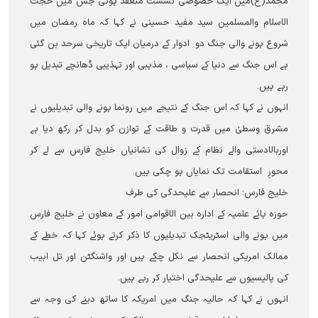
محمد(ع)میں ایک خصوصی نشست منعقد ہوئی جس میں حجت
الاسلام والمسلمین سید مفید حسینی نے کہا کہ ماہ رمضان میں
شروع ہونے والی جنگ دو ادوار کے درمیان ایک تاریخی سرحد بن گئی
ہے اس جنگ سے دنیا کے سیاسی ، مذہبی اور تہذیبی ڈھانچے تبدیل ہو
رہے ہیں۔
انہوں نے کہا کہ اس جنگ کے نتیجے میں رونما ہونے والی تبدیلیوں نے
مشرق وسطیٰ میں قدرت و طاقت کے توازن کو بدل کر رکھ دیا ہے
اوربالادستی والے نظام کے زوال کی نشانیاں خلیج فارس سے لے کر
محورِ استقامت تک نمایاں ہو چکی ہیں۔
خلیج فارس؛ انحصار سے علیحدگی کی طرف
حوزہ ہائے علمیہ کے ادارہ بین الاقوامی امور کے معاون نے خلیج فارس
میں ہونے والی اسٹریٹجک تبدیلیوں کا ذکر کرتے ہوئے کہا کہ خطے کے
ممالک امریکی انحصار سے نکل چکے ہیں اور واشنگٹن اور تل ابیب
کی پالیسیوں سے علیحدگی اختیار کر رہے ہیں۔
انہوں نے کہا کہ حالیہ جنگ میں امریکہ کا ساتھ دینے کی وجہ سے