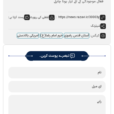
فعال موجودگی کے لئے تیار ہونا چاہئے۔
غلطی کی رپورٹ
پسند کرتا ہے:
شیئرنگ
ٹیگس:
آستان قدس رضوی
حرم امام رضا(ع)
امریکی بالادستی
تبصرے پوسٹ کریں۔