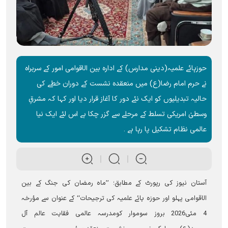
حوزہائے علمیہ(دینی مدارس) کے ادارہ بین الاقوامی امور کے سربراہ
نے حرم امام رضا(ع) میں منعقدہ نشست کے دوران خطے کی
حالیہ تبدیلیوں کو ایک نئے دور کا آغاز قرار دیا اور کہا کہ مشرقِ
وسطیٰ امریکی تسلط کے مرحلے سے گزر چکا ہے اس لئے ایک نیا
عالمی نظام تشکیل پا رہا ہے ۔
آستان نیوز کی رپورٹ کے مطابق؛ ’’ماہ رمضان کی جنگ کے بین
الاقوامی پہلو اور حوزہ ہائے علمیہ کی ترجیحات‘‘ کے عنوان سے مؤرخہ
4 مئی2026 بروز سوموار کومدرسہ عالمی فقاہت عالم آل