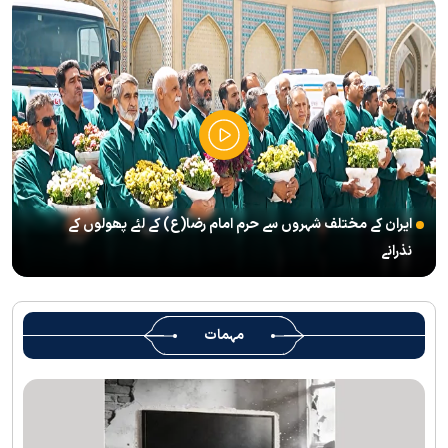
’’قائد الامۃ‘‘ کے عنوان سے لائیو ٹی وی پروگرام
رہبرشہید کے سوگواروں کے لئے کرامت رضوی فاؤنڈیشن کی جانب سے
پذیرائي کا وسیع انتظام
(( آقای شہید ایران )) نامی چار جلدوں پر مشتمل کتاب منظرعام پر
آگئی
شہید رہبر(رح) ایک قرآنی نابغہ اور قرآنی احکامات پرعمل کرنے والی
شخصیت تھے؛ استاد پناہی
ایران کے مختلف شہروں سے حرم امام رضا(ع) کے لئے پھولوں کے
رہبرشہید کے وداع کے ا یام میں حرم مطہر رضوی بند نہيں ہوگا
نذرانے
رہبرشہید ( رحمت اللہ علیہ ) کی یاد میں رضوی کتابخانہ اور میوزیمز
میں تعزیتی جلسوں اور خصوصی پروگراموں کا انعقاد
روضہ منورہ امام رضا(ع) کے خدام ، سوگوار زائرین کو کھانے اور رہائش
مہمات
کی خدمات فراہم کرنے کے لئے تیار ہیں
جارجیا کے 130 رکنی مذہبی و ثقافتی وفد کا حرم امام رضا(ع) کے خدام
کی جانب سےخصوصی استقبال