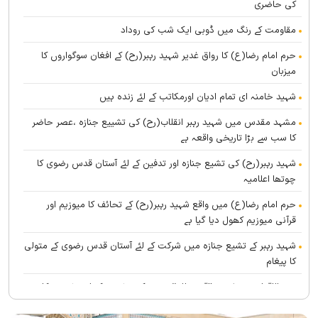
کی حاضری
مقاومت کے رنگ میں ڈوبی ایک شب کی روداد
حرم امام رضا(ع) کا رواق غدیر شہید رہبر(رح) کے افغان سوگواروں کا
میزبان
شہید خامنہ ای تمام ادیان اورمکاتب کے لئے زندہ ہيں
مشہد مقدس میں شہید رہبر انقلاب(رح) کی تشییع جنازہ ،عصر حاضر
کا سب سے بڑا تاریخی واقعہ ہے
شہید رہبر(رح) کی تشیع جنازہ اور تدفین کے لئے آستان قدس رضوی کا
چوتھا اعلامیہ
حرم امام رضا(ع) میں واقع شہید رہبر(رح) کے تحائف کا میوزیم اور
قرآنی میوزیم کھول دیا گیا ہے
شہید رہبر کے تشیع جنازہ میں شرکت کے لئے آستان قدس رضوی کے متولی
کا پیغام
بین الاقوامی سطح پر ’’قومو للہ‘‘ نعرے کی تشریح کے لئے نشست کا
انعقاد