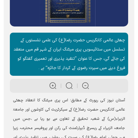
چھٹی عالمی کانگریس حضرت رضا(ع) کی علمی نشستوں کے
تسلسل میں ستائیسویں پری میٹنگ ایران کے شہر قم میں منعقد
کی جائے گی، جس کا عنوان ’’تنقید پذیری اور تعمیری گفتگو کو
فروغ دینے میں سیرت رضوی کے کردار کا جائزہ‘‘ ہے ۔
آستان نیوز کی رپورٹ کے مطابق؛ اس پری میٹنگ کا انعقاد چھٹی
عالمی کانگریس حضرت رضا(ع) کے سیکرٹریٹ کی کاوشوں اور جامعۃ
الزہراء(س) کے شعبہ تحقیق کے تعاون سے ہو رہا ہے ،جس میں
جامعہ الزہراء کے ریسرچ ڈیپارٹمنٹ کی رکن اور پروفیسر محترمہ زہرا
مہر جوئی امام رضا(ع) کی سیرت کی روشنی میں تنقید پذیری اور