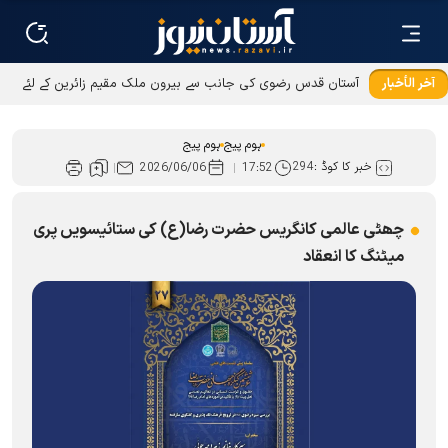
آخر الأخبار
آستان قدس رضوی کی جانب سے بیرون ملک مقیم زائرین کے لئے
عطیات و نذورات کی ادائیگی کےطریقوں میں توسیع
ہوم پیج
ہوم پیج
خبر کا کوڈ :
294
2026/06/06
17:52
چھٹی عالمی کانگریس حضرت رضا(ع) کی ستائیسویں پری
میٹنگ کا انعقاد