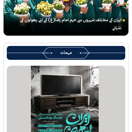
شہید رہبر(رح) ایک قرآنی نابغہ اور قرآنی احکامات پرعمل کرنے والی
شخصیت تھے؛ استاد پناہی
ایران کے مختلف شہروں سے حرم امام رضا(ع) کے لئے پھولوں کے
رہبرشہید کے وداع کے ا یام میں حرم مطہر رضوی بند نہيں ہوگا
نذرانے
رہبرشہید ( رحمت اللہ علیہ ) کی یاد میں رضوی کتابخانہ اور میوزیمز
میں تعزیتی جلسوں اور خصوصی پروگراموں کا انعقاد
روضہ منورہ امام رضا(ع) کے خدام ، سوگوار زائرین کو کھانے اور رہائش
مہمات
کی خدمات فراہم کرنے کے لئے تیار ہیں
جارجیا کے 130 رکنی مذہبی و ثقافتی وفد کا حرم امام رضا(ع) کے خدام
کی جانب سےخصوصی استقبال