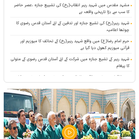
مشہد مقدس میں شہید رہبر انقلاب(رح) کی تشییع جنازہ ،عصر حاضر
کا سب سے بڑا تاریخی واقعہ ہے
شہید رہبر(رح) کی تشیع جنازہ اور تدفین کے لئے آستان قدس رضوی کا
چوتھا اعلامیہ
حرم امام رضا(ع) میں واقع شہید رہبر(رح) کے تحائف کا میوزیم اور
قرآنی میوزیم کھول دیا گیا ہے
شہید رہبر کے تشیع جنازہ میں شرکت کے لئے آستان قدس رضوی کے متولی
کا پیغام
بین الاقوامی سطح پر ’’قومو للہ‘‘ نعرے کی تشریح کے لئے نشست کا
انعقاد
’’قائد الامۃ‘‘ کے عنوان سے لائیو ٹی وی پروگرام
رہبرشہید کے سوگواروں کے لئے کرامت رضوی فاؤنڈیشن کی جانب سے
پذیرائي کا وسیع انتظام
(( آقای شہید ایران )) نامی چار جلدوں پر مشتمل کتاب منظرعام پر
آگئی