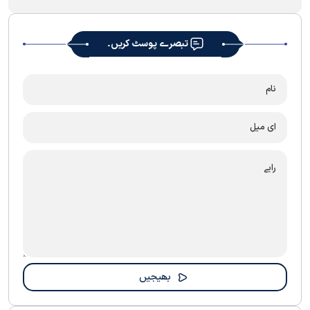
تبصرے پوسٹ کریں۔