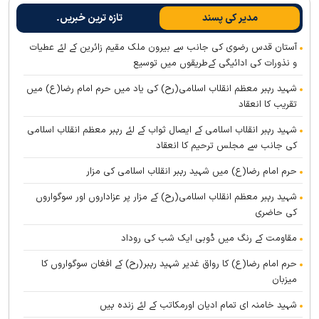
مدیر کی پسند
تازہ ترین خبریں۔
آستان قدس رضوی کی جانب سے بیرون ملک مقیم زائرین کے لئے عطیات
و نذورات کی ادائیگی کےطریقوں میں توسیع
شہید رہبر معظم انقلاب اسلامی(رح) کی یاد میں حرم امام رضا(ع) میں
تقریب کا انعقاد
شہید رہبر انقلاب اسلامی کے ایصال ثواب کے لئے رہبر معظم انقلاب اسلامی
کی جانب سے مجلس ترحیم کا انعقاد
حرم امام رضا(ع) میں شہید رہبر انقلاب اسلامی کی مزار
شہید رہبر معظم انقلاب اسلامی(رح) کے مزار پر عزاداروں اور سوگواروں
کی حاضری
مقاومت کے رنگ میں ڈوبی ایک شب کی روداد
حرم امام رضا(ع) کا رواق غدیر شہید رہبر(رح) کے افغان سوگواروں کا
میزبان
شہید خامنہ ای تمام ادیان اورمکاتب کے لئے زندہ ہيں