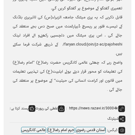
تعمیری گفتگو کے موضوع پر گفتگو کریں گي۔
قابل ذکرہے کہ یہ پری میٹنگ جامعہ الزہراء(س) کی لائبریری بلڈنگ
کے تیسرے فلور پر ریسرچ ڈیپارٹمنٹ میں صبح دس بجے منعقد کی
جائے گی ، اس پری میٹنگ میں دلچسپی رکھنےو الے افراد لینک
faryan.cloud/join/jz-ac/pajoheshi/ کے ذریعے شرکت فرما سکتے
ہیں۔
واضح رہے کہ چھٹی عالمی کانگریس حضرت رضا(ع) ’’امام رضا(ع)
کی تعلیمات کو محور قرار دیتے ہوئے اہلبیت(ع) کی تہذیبی تعلیمات
میں قانون اور کرامت انسانی کی حیثیت‘‘ کے موضوع پر منعقد کی
جائے گی ۔
غلطی کی رپورٹ
پسند کرتا ہے:
شیئرنگ
ٹیگس:
آستان قدس رضوی
حرم امام رضا(ع)
عالمی کانگریس