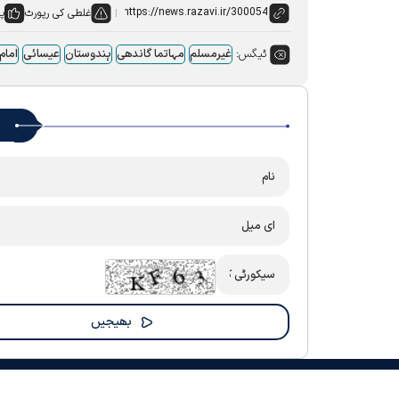
غلطی کی رپورٹ
پس
ٹیگس:
غیرمسلم
مہاتما گاندھی
ہندوستان
عیسائی
اما