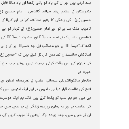
بلند کرتی ہیں اور ان کی یاد کو باقی رکھنا اور یاد دلانا قابل 
ہندوستان کے عظیم رہنما مہاتما گاندھی ، امام حسین (
حسین(ع)۔ کی زندگی کا بغور مطالعہ کیا ہے اور کربلا کے
کامیاب ملک بننا ہے تو اسے امام حسین(ع) کے کردار کو اپنے لئ
تھامس ماساریک نے امام حسینؑ اور حضرت عیسیٰؑ کی مصی
لکھا کہ"عیسیٰؑ پر جو مصائب آئے، وہ حسینؑ پر آنے والی مص
اسکاٹش سائنسدان تھامس کارلائل کہتے ہیں کہ ’’حسین(ع) او
کی برتری کی اس وقت کوئی اہمیت نہیں ہوتی جب حق کا س
حیرت ہے ۔
مالخار سانگولاشویلی عیسائی بشپ نے غیرمسلم ادیان سے
فتح کی علامت قرار دیا ہے ، انہوں نے اپنے ایک انٹرویو می
ہی ہیں جو ہم سب کو یکجا کرتے ہیں تاکہ ہم ایک دوسرے ک
کی علامت ہے اور یہ ہماری روزمرہ زندگی کے ہر لمحے میں جاری
ان کے خیال میں، جتنا زیادہ لوگ اربعین کا تجربہ کریں گے، 