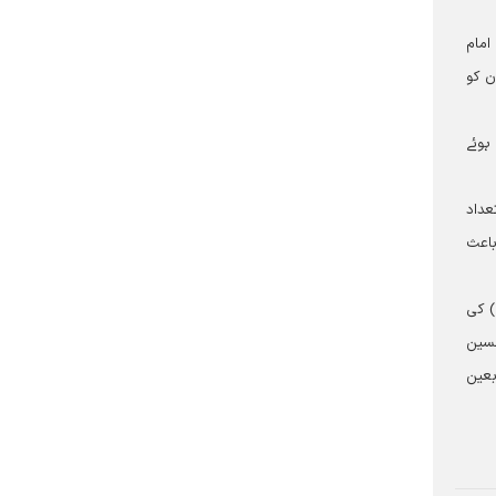
امام
ن کو
ہوئے
عداد
باعث
) کی
حسین
بعین