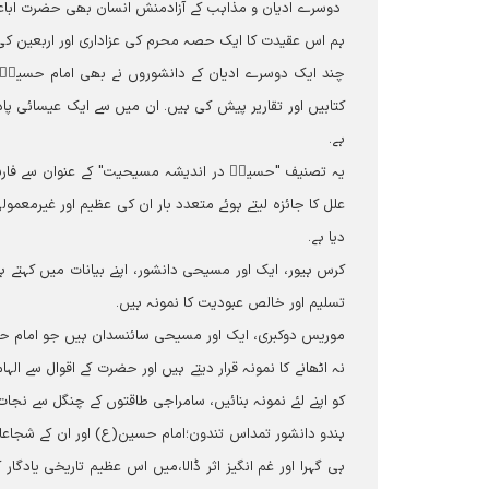
دوسرے ادیان و مذاہب کے آزادمنش انسان بھی حضرت اباعبدا
ہم اس عقیدت کا ایک حصہ محرم کی عزاداری اور اربعین ک
چند ایک دوسرے ادیان کے دانشوروں نے بھی امام حسینؑ
کتابیں اور تقاریر پیش کی ہیں۔ ان میں سے ایک عیسائی پا
ہے۔
یہ تصنیف "حسینؑ در اندیشہ مسیحیت" کے عنوان سے فارس
علل کا جائزہ لیتے ہوئے متعدد بار ان کی عظیم اور غیرمعمول
دیا ہے۔
کرس ہیور، ایک اور مسیحی دانشور، اپنے بیانات میں کہتے ہ
تسلیم اور خالص عبودیت کا نمونہ ہیں۔
موریس دوکبری، ایک اور مسیحی سائنسدان ہیں جو امام حسینؑ
نہ اٹھانے کا نمونہ قرار دیتے ہیں اور حضرت کے اقوال سے ا
کو اپنے لئے نمونہ بنائیں، سامراجی طاقتوں کے چنگل سے نجا
ہندو دانشور تمداس تندون؛امام حسین(ع) اور ان کے شجاع
ہی گہرا اور غم انگیز اثر ڈالا،میں اس عظیم تاریخی یادگ