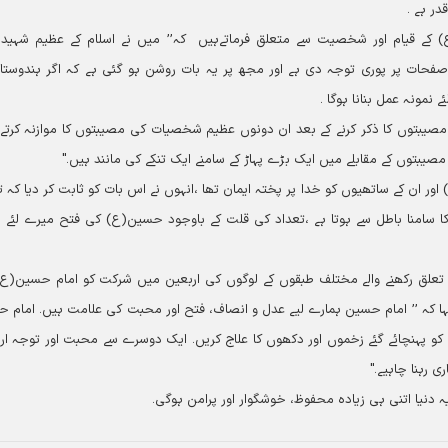
قدر ہے ۔
ع) کے قیام اور شخصیت سے متعلق فرماتےہیں کہ’’ میں نے اسلام کے عظیم شہید 
 صفحات پر پوری توجہ دی ہے اور مجھ پر یہ بات روشن ہو گئی ہے کہ اگر ہندوستا
ے نمونہ عمل بنانا ہوگا ۔
بتوں کا ذکر کرنے کے بعد ان دونوں عظیم شخصیات کی مصیبتوں کا موازنہ کرتے 
یبتوں کے مقابلے میں ایک بڑے پہاڑ کے سامنے ایک تنکے کی مانند ہیں۔"
ر ان کے ساتھیوں کو خدا پر پختہ ایمان تھا ،انہوں نے اس بات کو ثابت کر دیا کہ ت
امنا باطل سے ہوتا ہے ،تعداد کی قلت کے باوجود حسین(ع) کی فتح میرے لئے 
 تعلق رکھنے والے مختلف طبقوں کے لوگوں کی اربعین میں شرکت کو امام حسین(ع
ں کہا کہ ’’ امام حسین ہمارے لیے عدل و انصاف، فتح اور محبت کی علامت ہیں۔ امام 
و پہنچائے گئے زخموں اور دکھوں کا علاج کریں۔ ایک دوسرے سے محبت اور توجہ ار
 رہنا چاہیے۔"
یہ دنیا اتنی ہی زیادہ محفوظ، خوشگوار اور پرامن ہوگی۔