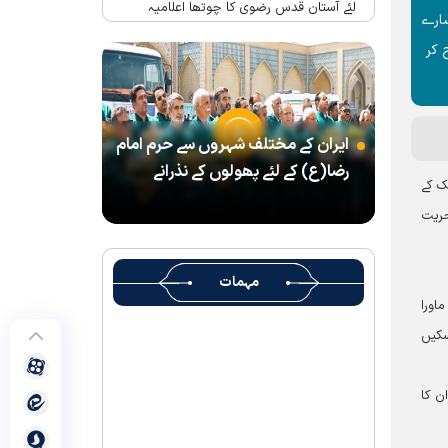
لئے آستان قدس رضوی کا چوتھا اعلامیہ
سارے
حرم امام رضا(ع) میں واقع شہید رہبر(رح)
 کر
کے تحائف کا میوزیم اور قرآنی میوزیم کھول
دیا گیا ہے
شہید رہبر کے تشیع جنازہ میں شرکت کے لئے
ایران کے مختلف شہروں سے حرم امام
آستان قدس رضوی کے متولی کا پیغام
رضا(ع) کے لئے پھولوں کے نذرانے
بین الاقوامی سطح پر ’’قومو للہ‘‘ نعرے کی
ک کے
تشریح کے لئے نشست کا انعقاد
حریت
’’قائد الامۃ‘‘ کے عنوان سے لائیو ٹی وی
پروگرام
مہمات
رہبرشہید کے سوگواروں کے لئے کرامت رضوی
اورا
فاؤنڈیشن کی جانب سے پذیرائي کا وسیع
سکیں
انتظام
(( آقای شہید ایران )) نامی چار جلدوں پر
ن کا
مشتمل کتاب منظرعام پر آگئی
شہید رہبر(رح) ایک قرآنی نابغہ اور قرآنی