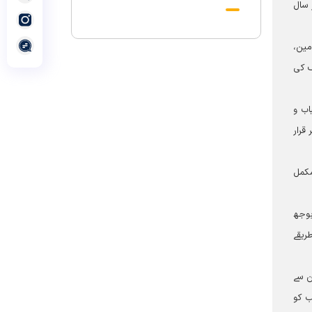
 سال
احکامات پرعمل کرنے والی شخصیت تھے؛
استاد پناہی
رہبرشہید کے وداع کے ا یام میں حرم مطہر
مین،
رضوی بند نہيں ہوگا
ف کی
رہبرشہید ( رحمت اللہ علیہ ) کی یاد میں
رضوی کتابخانہ اور میوزیمز میں تعزیتی
اب و
جلسوں اور خصوصی پروگراموں کا انعقاد
قرار
روضہ منورہ امام رضا(ع) کے خدام ، سوگوار
زائرین کو کھانے اور رہائش کی خدمات فراہم
مکمل
کرنے کے لئے تیار ہیں
جارجیا کے 130 رکنی مذہبی و ثقافتی وفد کا
حرم امام رضا(ع) کے خدام کی جانب
بوجھ
سےخصوصی استقبال
ریقے
ن سے
ب کو