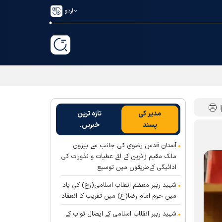
اردو
مدیر کی
تازہ ترین
پسند
خبریں۔
آستان قدس رضوی کی جانب سے بیرون
ملک مقیم زائرین کے لئے عطیات و نذورات کی
ادائیگی کےطریقوں میں توسیع
شہید رہبر معظم انقلاب اسلامی(رح) کی یاد
میں حرم امام رضا(ع) میں تقریب کا انعقاد
شہید رہبر انقلاب اسلامی کے ایصال ثواب کے