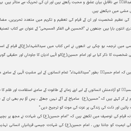
للہؑ سے ناقابلِ بیان عشق و محبت رکھتے ہیں اور ان کی تحریک سے متاثر ہیں۔ ہر
ی مشی میں دیکھتے ہیں۔
 کی عظیم شخصیت اور ان کے قیام کی تعظیم و تکریم میں متعدد تحریریں، مضا
دری انتون بارا ہیں جنھوں نے "الحسین فی الفکر المسیحی" کے عنوان سے کتاب تصنی
ی میں ترجمہ ہو چکی ہے۔ انھوں نے اس کتاب میں سیدالشہداء(ع)کے قیام کے اسب
ی شخصیت کا ذکر کیا ہے اور امام حسین(ع)کو الٰہی ادیان کا جاوداں اور حقیقی گوہر 
یں کہ امام حسینؑ بطور "سیدالشہداء" تمام انسانوں کے لیے مشیتِ الٰہی کے سامنے 
 کو آزادمنش انسانوں کے لیے اپنے زمانے کے طاغوت کے سامنے استقامت اور ظلم کا 
لہام لے کر کہتے ہیں کہ "حسین(ع) سامراج کے آگے نہیں جھکے ، پس آؤ ہم بھی ان کے ط
ت پائیں اور ذلت کی زندگی پر عزت کی موت کو ترجیح دیں۔"
انہ قیام کی توصیف میں لکھتے ہیں کہ ’’امام حسین(ع) کی شہادت نے مجھ پر بچپ
ار کی اہمیت کو جانتا ہوں ، امام حسین(ع) کی شہادت جیسی قربانیاں انسانی تہذی