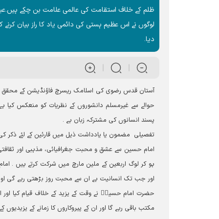
ظلم کے خلاف استقامت کی عالمی علامت بن چکے ہیں۔عیسا
لوگوں نے اس عظیم ہستی کی دائمی یاد کا راز بیان کرن
دیا۔
آستان قدس رضوی کی اسلامک ریسرچ فاؤنڈیشن کے محقق ج
حوالے سے غیرمسلم دانشوروں کے نظریات کو منعکس کیا ہے ،
پسند انسانوں کی مشترکہ زبان ہے ۔
تفصیلی مضمون یا یادداشت ذیل میں قارئین کے لئے ذکر کی 
امام حسین سے عشق و محبت جغرافیائی، مذہبی اور ثقافتی 
ہو کر لوگ اربعین کے ملین مارچ میں شرکت کرتے ہیں ۔ امام ح
اور جب تک انسانیت ہے ان سے محبت روز بڑھتی رہے گی ا
حضرت امام حسینؑ نے وقت کے یزید کے خلاف قیام کیا اور اپ
مکتب باقی رہے گا اور ان کے پیروکاروں کا زمانے کے یزیدیوں ک