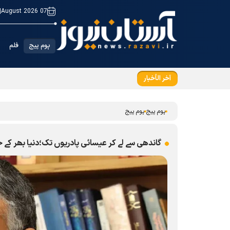
|
07 August 2026
ہوم پیج
فلم
آخر الأخبار
اسلامی ممالک کا اتحاد؛عظیم اسلامی تہذیب کے اح
ہوم پیج
ہوم پیج
گاندھی سے لے کر عیسائی پادریوں تک؛دنیا بھر کے