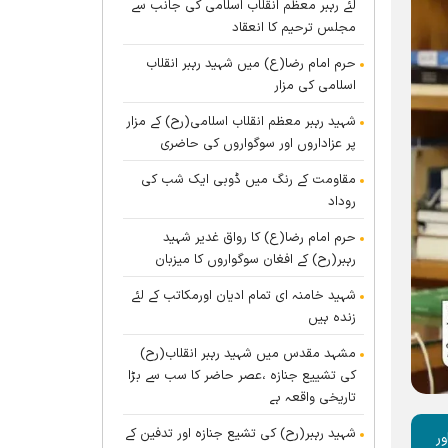
لئے رہبر معظم انقلاب اسلامی کی جانب سے
مجلس ترحیم کا انعقاد
حرم امام رضا(ع) میں شہید رہبر انقلاب
اسلامی کی مزار
شہید رہبر معظم انقلاب اسلامی(رح) کے مزار
پر عزاداروں اور سوگواروں کی حاضری
مقاومت کے رنگ میں ڈوبی ایک شب کی
روداد
حرم امام رضا(ع) کا رواق غدیر شہید
رہبر(رح) کے افغان سوگواروں کا میزبان
شہید خامنہ ای تمام ادیان اورمکاتب کے لئے
زندہ ہيں
مشہد مقدس میں شہید رہبر انقلاب(رح)
کی تشییع جنازہ ،عصر حاضر کا سب سے بڑا
تاریخی واقعہ ہے
شہید رہبر(رح) کی تشیع جنازہ اور تدفین کے
ر