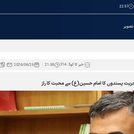
22:57
تصویر
یاء کی کنجی ہے ؛ آیت اللہ احمد مروی
خبر کا کوڈ :
314
2026/06/26
21:38
 حریت پسندوں کا امام حسین(ع) سے محبت کا راز