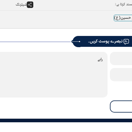
ند کرتا ہے:
شیئرنگ
م حسین(ع)
تبصرے پوسٹ کریں۔