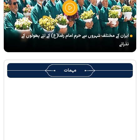
آگئی
شہید رہبر(رح) ایک قرآنی نابغہ اور قرآنی احکامات پرعمل کرنے والی
شخصیت تھے؛ استاد پناہی
ایران کے مختلف شہروں سے حرم امام رضا(ع) کے لئے پھولوں کے
رہبرشہید کے وداع کے ا یام میں حرم مطہر رضوی بند نہيں ہوگا
نذرانے
رہبرشہید ( رحمت اللہ علیہ ) کی یاد میں رضوی کتابخانہ اور میوزیمز
میں تعزیتی جلسوں اور خصوصی پروگراموں کا انعقاد
روضہ منورہ امام رضا(ع) کے خدام ، سوگوار زائرین کو کھانے اور رہائش
مہمات
کی خدمات فراہم کرنے کے لئے تیار ہیں
جارجیا کے 130 رکنی مذہبی و ثقافتی وفد کا حرم امام رضا(ع) کے خدام
کی جانب سےخصوصی استقبال