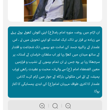
ان ایّام میں روضہ منورہ امام رضا(ع) اپنی آغوش کھولے ہوئے پہلے
سے زیادہ بے قرار ہے تاکہ ایک امانت کو اپنی تحویل میں لے ، اس
علمدار کے پاکیزہ جسد کی امانت جو برسوں تک شجاعت و اقتدار
کے ساتھ میدان میں کھڑا رہا اور اب سلطان خراسان کے آستانہ پر
سرجھکا رہا ہے ،وہ جس نے ان تمام برسوں کے نشیب و فرازمیں
معین الضعفاء امام (ع) سے والہانہ محبت و عقیدت رکھی اوراب
ہمیشہ کے لئے اس ملکوتی بارگاہ کے جوار میں آرام کرے گا،اس
علمدار کا آخری طواف مہربان امام(ع) کی ابدی ہمسایگی کا آغاز
ہوگا۔