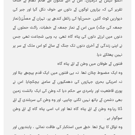
آنسو گیس کے درمیان، اس نے اتنے سکون سے ظالم نظام کے خلاف
تقریر کی کہ ہزاروں لوگوں کے دلوں سے خوف نکل گیا اور جبر کی
دیواریں ٹوٹ گئیں۔ حسن‌آوا کی رائفل کندھے پر، تہران کے مصلّیٰ(نماز
جمعہ کی جگہ) میں اس کے نماز جمعہ کے خطبات، راکٹ حملوں کے
دنوں میں لرزتے دلوں کی پناہ گاہ تھی۔ یہ وہی شجاعت تھی جس
نے اپنی زندگی کے آخری دنوں تک جنگ کے سائے کو اس ملک کے سر پر
نہیں پھٹکنے دیا۔
فتنوں کے طوفان میں وطن کے لئے پناہ گاہ
وہ ایک مضبوط چٹان تھا۔ نہ ہی فتنوں میں ایک قدم پیچھے ہٹا اور
نہ امریکی بحری جہازوں کی دھمکیوں کے سامنے ہچکچایا۔ اس نے
پوری قاطعیت اور پامردی سے حکم دیا کہ وطن کی ایک بالشت زمین
بھی دشمن کے ہاتھ نہیں لگنی چاہیے، اور وہ وطن کی سربلندی کے لئے
ڈٹا رہا۔وہ وطن کے لئے پناہ گاہ تھا اور اب اسی پناہ گاہ کے لئے وطن
سوگوار ہے ۔
وہ توکل کا پہاڑ تھا۔ خطے میں استکبار کی طاقت نمائی ، پابندیوں اور