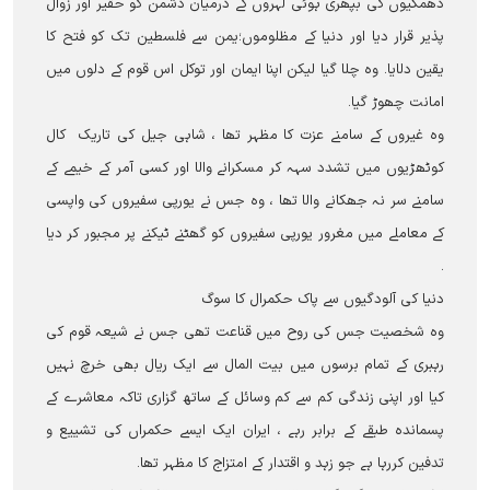
دھمکیوں کی بپھری ہوئی لہروں کے درمیان دشمن کو حقیر اور زوال
پذیر قرار دیا اور دنیا کے مظلوموں؛یمن سے فلسطین تک کو فتح کا
یقین دلایا۔ وہ چلا گیا لیکن اپنا ایمان اور توکل اس قوم کے دلوں میں
امانت چھوڑ گیا۔
وہ غیروں کے سامنے عزت کا مظہر تھا ، شاہی جیل کی تاریک کال
کوٹھڑیوں میں تشدد سہہ کر مسکرانے والا اور کسی آمر کے خیمے کے
سامنے سر نہ جھکانے والا تھا ، وہ جس نے یورپی سفیروں کی واپسی
کے معاملے میں مغرور یورپی سفیروں کو گھٹنے ٹیکنے پر مجبور کر دیا
۔
دنیا کی آلودگیوں سے پاک حکمرال کا سوگ
وہ شخصیت جس کی روح میں قناعت تھی جس نے شیعہ قوم کی
رہبری کے تمام برسوں میں بیت المال سے ایک ریال بھی خرچ نہیں
کیا اور اپنی زندگی کم سے کم وسائل کے ساتھ گزاری تاکہ معاشرے کے
پسماندہ طبقے کے برابر رہے ، ایران ایک ایسے حکمراں کی تشییع و
تدفین کررہا ہے جو زہد و اقتدار کے امتزاج کا مظہر تھا۔