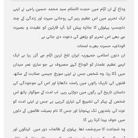
وداع کے ان ایّام میں حجت الاسلام سید محمد حسین راجی نے اپنی
ایک تحریر میں اس عظیم رہبر کی روحانی سیرت اور زندگی کے چند
دلچسپ پہلوؤں کا جائزہ پیش کیا ،آپ قارئین کو عقیدت و بصیرت
سے بھی اس تحریر کو پڑھنے کی دعوت دی جاتی ہے ۔
الوداعیہ حسرت بھرے لمحات
ان دنوں اسلامی جمہوریہ ایران تلخ ترین ایّام سے گزر رہا ہے ایک
ایسے عظیم علمدار کو الوداع کہنے مصروف ہے جو ساری عمر میدان
میں ڈٹا رہا، وہ شخص جس نے اپنی سورج جیسی صلابت کے ساتھ،
فتنوں کی تاریک راتوں میں راستہ دکھایا اور اس کی موجودگی کی
داستان تاریخ کی رگوں میں دوڑتی رہی۔ اب امت کے سوگوار ہاتھ اس
شخص کے پیکر کی تشییع کی تیاری کررہی ہے جس نے اپنی امت کو
عزت کی بلندیوں تک پہنچایا اور جس کا نام ہمیشہ ظالموں کے دلوں
میں خوف پیدا کرتا رہے گا۔
وہ شجاعت کا سرچشمہ تھا۔ پہلوی کے ظالمانہ دور میں ٹینکوں اور