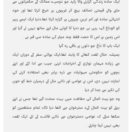
ایک سادہ زندگی گزارنے والا زاہد جو دوسرے ممالک کے حکمرانوں سے
ملنے والے قیمتی تحائف بیچ کر غریبوں پر خرچ کرتا تھا اور خود
انتہائی سادہ اور کم ترین چیزوں پر گزارہ کرتا تھا،دنیا ایک ایسے رہبر
کو الوداع کہہ رہی ہے جو دنیا کا کوئی مال اپنے ساتھ نہیں لے گیا اور
اس زمین پر اس کا حصہ فقط چند میٹر کی سادہ سی قبر ہے ۔
ایک باپ کا داغ جو دلوں پر باقی رہ گیا
ہمیشہ حلال لقمہ کھانے کا پابند تھا،ایک ہوائی سفر کے دوران ایک
سے زیادہ مہمان نوازی کے اخراجات اپنی جیب سے ادا کئے اور اپنے
بچوں کو حکومتی سہولیات سے ذرہ برابر بھی استفادہ کرنے کی
اجازت نہیں دی، اس نے عوامی اور ذاتی مال کے درمیان خط کو خون
کی لکیر سے جدا کر دیا۔
وہ جو بیت المال کی حفاظت میں بہت سخت گیر تھا جس نے اپنے
بیٹے کو بیت المال کےد سترخوان سے اٹھا دیا تاکہ تمام منتظمین کو
سکھا سکے کہ عوامی دسترخوان سے ذاتی فائدے کے لئے ایک لقمہ
بھی نہیں لینا چاہئے ۔