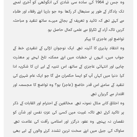
وہ جس نے 1964 کی سادہ سی شادی کی انگوٹھی کو آخری لمحے
تک یادگار کے طور پر سنبھال کر رکھا ،وہ جو بارہا اپنے رفقاء اور طلباء
سے کہتے تھے کہ تائید و تعریف کے بجائے میرے ساتھ تنقید و مباحثہ
کریں تاکہ آراء کے ٹکراؤ سے علمی کمال حاصل ہو۔
تواضع اور عاجزی کا پیکر
وہ انتقاد پذیری کا آئینہ تھے۔ ایک نوجوان لڑکی کے تنقیدی خط کے
جواب میں، انہوں نے خطبات میں اپنے ممکنہ تلخ لہجے پر معذرت
چاہی اور انتہائی عاجزی کے ساتھ، اس تنبیہ کے لیے ان کا شکریہ ادا
کیا۔ دنیا میں کہاں آپ کو ایسا حکمران ملے گا جو ایک عام شہری کی
تنقید کے سامنے اس قدر خاضع (عاجز) ہو؟ وہ تواضع کا مجسمہ اور
اقتدار سے گریزاں تھے۔
وہ اخلاق کابے مثال نمونہ تھے۔ مخالفین کے احترام اور القابات کے ذکر
پر تاکید کرتے تھے تاکہ غیبت میں کسی کی عزتِ نفس اور شأن کو
نقصان نہ پہنچے۔ وہ عفو، درگزر اور اسلامی رأفت کی علامت تھے۔
ساواک کی جیل میں اپنے سخت ترین تشدد کرنے والوں کے لیے بھی