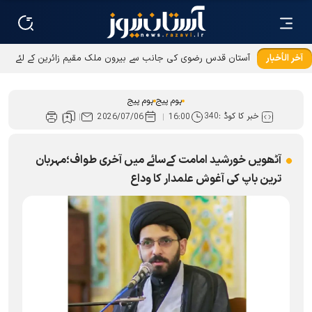
آخر الأخبار
آستان قدس رضوی کی جانب سے بیرون ملک مقیم زائرین کے لئے
عطیات و نذورات کی ادائیگی کےطریقوں میں توسیع
ہوم پیج
ہوم پیج
خبر کا کوڈ :
340
2026/07/06
16:00
آٹھویں خورشید امامت کےسائے میں آخری طواف؛مہربان
ترین باپ کی آغوش علمدار کا وداع