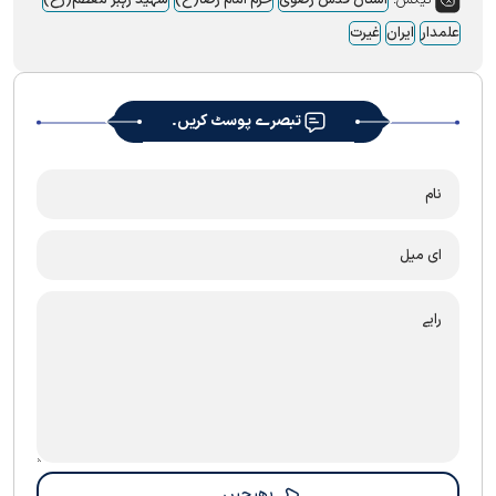
ٹیگس:
آستان قدس رضوی
حرم امام رضا(ع)
شہید رہبر معظم(رح)
علمدار
ایران
غیرت
تبصرے پوسٹ کریں۔