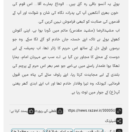
ہوئے یہ آنسو باقی رہ گئے ہیں… الوداع ہمارے آقا… اس قوم کی
خون بھری آنکھیں آپ کی پدرانہ نگاہ کی شان و شوکت اور آپ کے
قدموں کی صلابت کو کبھی فراموش نہیں کریں گی۔
اب مشہدالرضا (مشہد مقدس) ماتم میں ڈوبا ہوا ہے، اپنی آغوش
کھولے ہوئے ہے تاکہ اپنے خستہ جاں خادم کو گلے لگا سکے۔ وہ جو
برسوں ٹوٹے دل کے ساتھ اس حریم کا زائر تھا، اب ہمیشہ کے لیے
دوست کے محلے کا مجاور بن گیا ہے۔ اے سب سے مہربان امام، ہمارا
تھکا ہوا علمدار راستے میں ہے،اسے جو عمر بھر اس حرم کے پرچم کی
بلندی کے لیے مجاہدت کرتا رہا، اپنے رئوف سائے کی پناہ میں قبول
فرمائیے، کیونکہ وہ تیرا وفادار خادم تھا اور اب اپنے ابدی گھر یعنی
آپ(ع) کے جوار میں لوٹ رہا ہے۔
غلطی کی رپورٹ
پسند کرتا ہے:
شیئرنگ