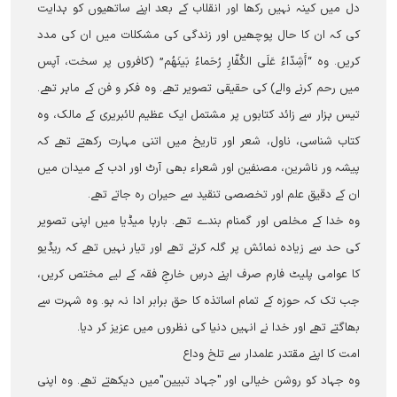
دل میں کینہ نہیں رکھا اور انقلاب کے بعد اپنے ساتھیوں کو ہدایت
کی کہ ان کا حال پوچھیں اور زندگی کی مشکلات میں ان کی مدد
کریں۔ وہ “أَشِدّاءُ عَلَى الكُفّارِ رُحَماءُ بَينَهُم” (کافروں پر سخت، آپس
میں رحم کرنے والے) کی حقیقی تصویر تھے۔ وہ فکر و فن کے ماہر تھے۔
تیس ہزار سے زائد کتابوں پر مشتمل ایک عظیم لائبریری کے مالک، وہ
کتاب شناسی، ناول، شعر اور تاریخ میں اتنی مہارت رکھتے تھے کہ
پیشہ ور ناشرین، مصنفین اور شعراء بھی آرٹ اور ادب کے میدان میں
ان کے دقیق علم اور تخصصی تنقید سے حیران رہ جاتے تھے۔
وہ خدا کے مخلص اور گمنام بندے تھے۔ بارہا میڈیا میں اپنی تصویر
کی حد سے زیادہ نمائش پر گلہ کرتے تھے اور تیار نہیں تھے کہ ریڈیو
کا عوامی پلیٹ فارم صرف اپنے درسِ خارجِ فقہ کے لیے مختص کریں،
جب تک کہ حوزہ کے تمام اساتذہ کا حق برابر ادا نہ ہو۔ وہ شہرت سے
بھاگتے تھے اور خدا نے انہیں دنیا کی نظروں میں عزیز کر دیا۔
امت کا اپنے مقتدر علمدار سے تلخ وداع
وہ جہاد کو روشن خیالی اور "جہاد تبیین"میں دیکھتے تھے۔ وہ اپنی