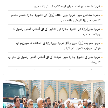
شہید خامنہ ای تمام ادیان اورمکاتب کے لئے زندہ ہيں
مشہد مقدس میں شہید رہبر انقلاب(رح) کی تشییع جنازہ ،عصر حاضر
کا سب سے بڑا تاریخی واقعہ ہے
شہید رہبر(رح) کی تشیع جنازہ اور تدفین کے لئے آستان قدس رضوی کا
چوتھا اعلامیہ
حرم امام رضا(ع) میں واقع شہید رہبر(رح) کے تحائف کا میوزیم اور
قرآنی میوزیم کھول دیا گیا ہے
شہید رہبر کے تشیع جنازہ میں شرکت کے لئے آستان قدس رضوی کے متولی
کا پیغام
بین الاقوامی سطح پر ’’قومو للہ‘‘ نعرے کی تشریح کے لئے نشست کا
انعقاد
’’قائد الامۃ‘‘ کے عنوان سے لائیو ٹی وی پروگرام
رہبرشہید کے سوگواروں کے لئے کرامت رضوی فاؤنڈیشن کی جانب سے
پذیرائي کا وسیع انتظام
(( آقای شہید ایران )) نامی چار جلدوں پر مشتمل کتاب منظرعام پر