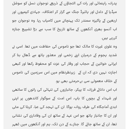
پدرانہ راہنمائی اور رات کی التجاﺅں کے ذریعے نوجوان نسل کو سوشل
میڈیا کے دلدل اور ہائبرڈ جنگ سے گزار کر اعتکاف، جہادی کیمپوں اور
اربعین کے پاکیزہ سمندر تک پہنچانے میں کامیاب رہا۔ وہ نوجوان جو
اب آنسو بھری آنکھوں کے ساتھ تاریخ کا سب سے بڑا تشییع جنازہ
کررہے ہیں۔
وہ علوی غیرت کا مالک تھا جو ناموس کی حفاظت میں تھا۔ اسی نے
شدید ہجوم کے درمیان اپنے زخمی اور معذور ہاتھ سے ڈھال بنا کر
ایرانی خواتین کے حجاب اور وقار کی عزت کو محفوظ رکھا اور کبھی
اجازت نہیں دی کہ ان کے زیرنظرنظام میں اس سرزمین کی ناموس
کے خلاف معمولی سی بے‌حرمتی بھی ہو۔
اب اس دانائے فرزانہ کا پیکر، جانبازوں کی تنہائی کی راتوں کا ساتھی
اور شہداء کے بچوں کا باپ، اس امت کے سوگوار کاندھوں پر اپنی
ابدی آماجگاہ کی طرف روانہ ہوگا۔ ان کی تہجد کی عبا، کربلا کی مٹی
اور ان کا جانباز ہاتھ جو اس عہد کے ساتھ ان کی وفاداری کی نشانی
تھا، ان کے ساتھ جائے گا۔ جنازے کے دن تک، ہم اور آنکھوں میں ٹھہر