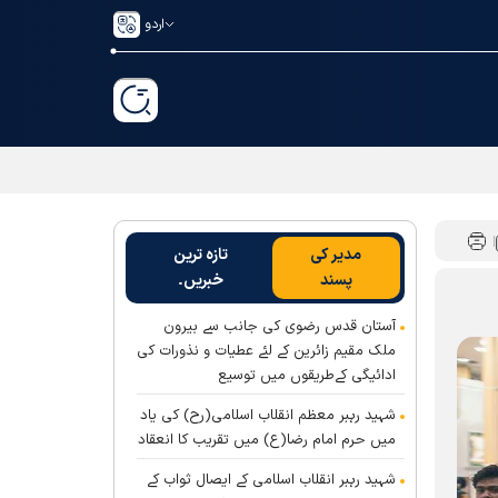
اردو
مدیر کی
تازہ ترین
پسند
خبریں۔
آستان قدس رضوی کی جانب سے بیرون
ملک مقیم زائرین کے لئے عطیات و نذورات کی
ادائیگی کےطریقوں میں توسیع
شہید رہبر معظم انقلاب اسلامی(رح) کی یاد
میں حرم امام رضا(ع) میں تقریب کا انعقاد
شہید رہبر انقلاب اسلامی کے ایصال ثواب کے