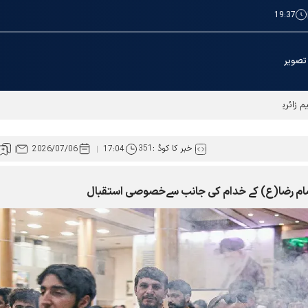
19:37
تصویر
ائرین کے لئے عطیات و نذورات کی ادائیگی کےطریقوں میں توسیع
خبر کا کوڈ :
351
2026/07/06
17:04