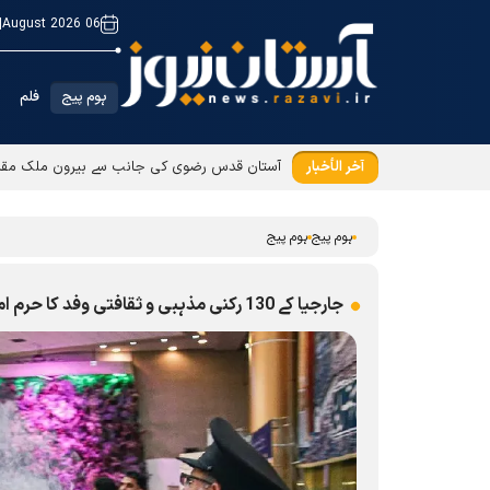
|
06 August 2026
ہوم پیج
فلم
آخر الأخبار
آستان قدس رضوی کی جانب سے بیرون ملک مقیم ز
ہوم پیج
ہوم پیج
جارجیا کے 130 رکنی مذہبی و ثقافتی وفد کا حرم امام رضا(ع) کے خدام کی جانب سےخصوصی استقبال