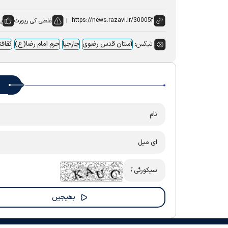
غلطی کی رپورٹ
پس
ٹیگس:
آستان قدس رضوی
جارجیا
حرم امام رضا(ع)
ثقاف