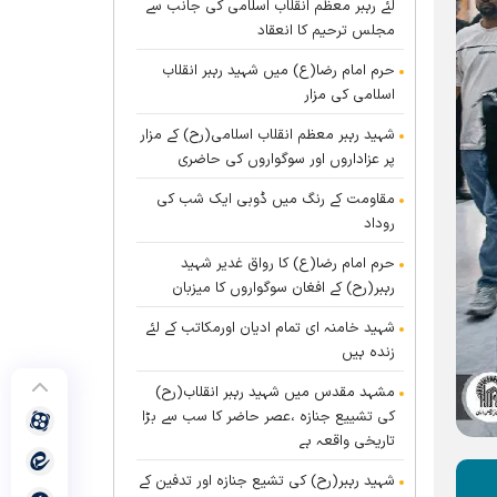
لئے رہبر معظم انقلاب اسلامی کی جانب سے
مجلس ترحیم کا انعقاد
حرم امام رضا(ع) میں شہید رہبر انقلاب
اسلامی کی مزار
شہید رہبر معظم انقلاب اسلامی(رح) کے مزار
پر عزاداروں اور سوگواروں کی حاضری
مقاومت کے رنگ میں ڈوبی ایک شب کی
روداد
حرم امام رضا(ع) کا رواق غدیر شہید
رہبر(رح) کے افغان سوگواروں کا میزبان
شہید خامنہ ای تمام ادیان اورمکاتب کے لئے
زندہ ہيں
مشہد مقدس میں شہید رہبر انقلاب(رح)
کی تشییع جنازہ ،عصر حاضر کا سب سے بڑا
تاریخی واقعہ ہے
شہید رہبر(رح) کی تشیع جنازہ اور تدفین کے