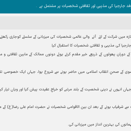
ہ وفد جارجیا کی مذہبی اور ثقافتی شخصیات پر مشتمل ہے ۔
نازہ میں شرکت کے لئے آنے والی عالمی شخصیات کی میزبانی کے سلسلے کوجاری رکھتے 
جارجیا کی مذہبی و ثقافتی شخصیات کا استقبال کیا۔
ہ کے دوران پھولوں کے ذریعے خیر مقدم کرتے ہوئے دونوں ممالک کے مابین ثقافتی و م
ضوی کے صحنِ انقلاب اسلامی میں حاضر ہونے سے شروع ہوا، جہاں ایک خصوصی تق
ں انہوں نے دینی شخصیت کے بلند مرتبے کو خراجِ عقیدت پیش کیا اور وہاں تیار کیے
سے شرفیاب ہونے کے بعد ان بین الاقوامی شخصیات نے حضرت امام علی رضا(ع) کے م
ہمانوں کی بہترین انداز میں میزبانی کی۔