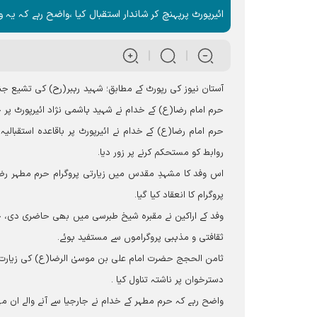
ائیرپورٹ پرپہنچ کر شاندار استقبال کیا ،واضح رہے کہ ی
آستان نیوز کی رپورٹ کے مطابق؛ شہید رہبر(رح) کی تشیع ج
حرم امام رضا(ع) کے خدام نے شہید ہاشمی نژاد ائیرپورٹ پر 
حرم امام رضا(ع) کے خدام نے ائیرپورٹ پر باقاعدہ استقبالی
روابط کو مستحکم کرنے پر زور دیا۔
اس وفد کا مشہدِ مقدس میں زیارتی پروگرام حرم مطہر ر
پروگرام کا انعقاد کیا گیا۔
وفد کے اراکین نے مقبرہ شیخ طبرسی میں بھی حاضری دی، جہا
ثقافتی و مذہبی پروگراموں سے مستفید ہوئے۔
ثامن الحجج حضرت امام علی بن موسیٰ الرضا(ع) کی زیارت 
دسترخوان پر ناشتہ تناول کیا ۔
واضح رہے کہ حرم مطہر کے خدام نے جارجیا سے آنے والے ان م