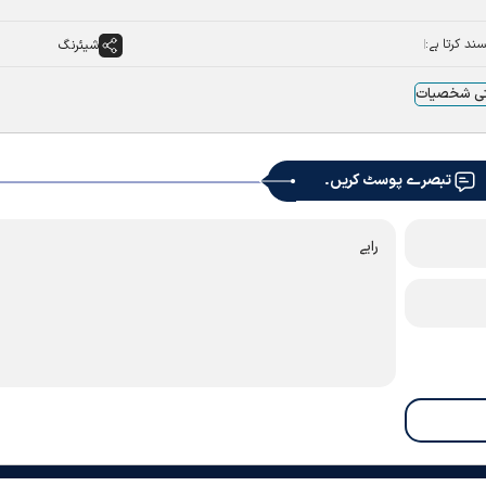
ند کرتا ہے:
شیئرنگ
تی شخصیات
تبصرے پوسٹ کریں۔