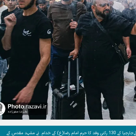
شہید قائد امت کے پیکرمطہر کی تشیع میں شرکت کے لئےجارجیا کے 130 رکنی وفد کا حرم امام رضا(ع) کے خدام نے مشہد مقدس کے