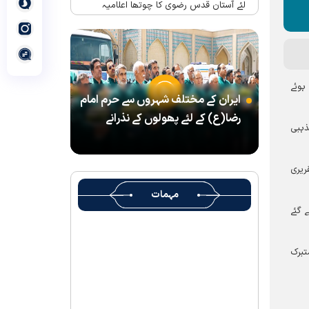
لئے آستان قدس رضوی کا چوتھا اعلامیہ
حرم امام رضا(ع) میں واقع شہید رہبر(رح)
کے تحائف کا میوزیم اور قرآنی میوزیم کھول
دیا گیا ہے
شہید رہبر کے تشیع جنازہ میں شرکت کے لئے
ہوئے
ایران کے مختلف شہروں سے حرم امام
آستان قدس رضوی کے متولی کا پیغام
رضا(ع) کے لئے پھولوں کے نذرانے
بین الاقوامی سطح پر ’’قومو للہ‘‘ نعرے کی
ذہبی
تشریح کے لئے نشست کا انعقاد
’’قائد الامۃ‘‘ کے عنوان سے لائیو ٹی وی
ریری
پروگرام
مہمات
رہبرشہید کے سوگواروں کے لئے کرامت رضوی
 گئے
فاؤنڈیشن کی جانب سے پذیرائي کا وسیع
انتظام
تبرک
(( آقای شہید ایران )) نامی چار جلدوں پر
مشتمل کتاب منظرعام پر آگئی
شہید رہبر(رح) ایک قرآنی نابغہ اور قرآنی