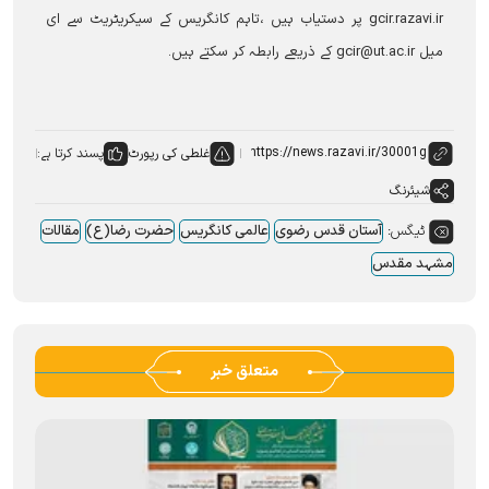
gcir.razavi.ir پر دستیاب ہیں ،تاہم کانگریس کے سیکریٹریٹ سے ای
میل gcir@ut.ac.ir کے ذریعے رابطہ کر سکتے ہیں۔
غلطی کی رپورٹ
پسند کرتا ہے:
شیئرنگ
ٹیگس:
آستان قدس رضوی
عالمی کانگریس
حضرت رضا(ع)
مقالات
مشہد مقدس
متعلق خبر