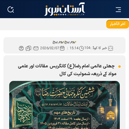
آخر الأخبار
شہید خامنہ ای تمام ادیان اورمکاتب کے لئے زندہ ہيں
ہوم پیج
ہوم پیج
خبر کا کوڈ :
104
2026/02/07
15:14
چھٹی عالمی امام رضا(ع) کانگریس مقالات اور علمی
مواد کے ذریعہ شمولیت کی کال