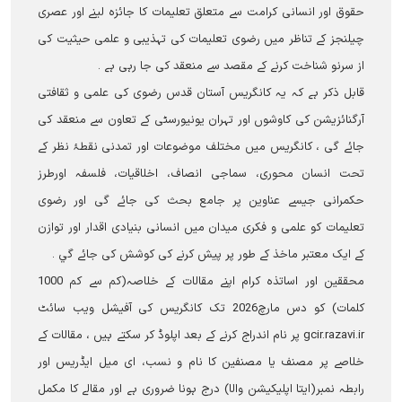
حقوق اور انسانی کرامت سے متعلق تعلیمات کا جائزہ لینے اور عصری
چیلنجز کے تناظر میں رضوی تعلیمات کی تہذیبی و علمی حیثیت کی
از سرنو شناخت کرنے کے مقصد سے منعقد کی جا رہی ہے ۔
قابل ذکر ہے کہ یہ کانگریس آستان قدس رضوی کی علمی و ثقافتی
آرگنائزیشن کی کاوشوں اور تہران یونیورسٹی کے تعاون سے منعقد کی
جائے گی ، کانگریس میں مختلف موضوعات اور تمدنی نقطۂ نظر کے
تحت انسان محوری، سماجی انصاف، اخلاقیات، فلسفہ اورطرز
حکمرانی جیسے عناوین پر جامع بحث کی جائے گی اور رضوی
تعلیمات کو علمی و فکری میدان میں انسانی بنیادی اقدار اور توازن
کے ایک معتبر ماخذ کے طور پر پیش کرنے کی کوشش کی جائے گي ۔
محققین اور اساتذہ کرام اپنے مقالات کے خلاصہ(کم سے کم 1000
کلمات) کو دس مارچ2026 تک کانگریس کی آفیشل ویب سائٹ
gcir.razavi.ir پر نام اندراج کرنے کے بعد اپلوڈ کر سکتے ہیں ، مقالات کے
خلاصے پر مصنف یا مصنفین کا نام و نسب، ای میل ایڈریس اور
رابطہ نمبر(ایتا اپلیکیشن والا) درج ہونا ضروری ہے اور مقالے کا مکمل