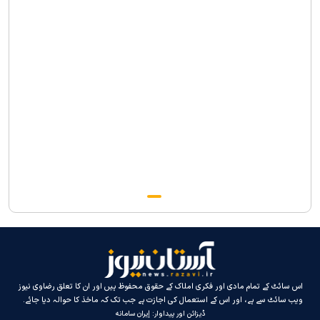
جارجیا کے 130 رکنی مذہبی و ثقافتی وفد کا حرم امام رضا(ع) کے خدام
کی جانب سےخصوصی استقبال
اس سائٹ کے تمام مادی اور فکری املاک کے حقوق محفوظ ہیں اور ان کا تعلق رضاوی نیوز
ویب سائٹ سے ہے، اور اس کے استعمال کی اجازت ہے جب تک کہ ماخذ کا حوالہ دیا جائے۔
ڈیزائن اور پیداوار:
إيران سامانه