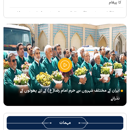
کا پیغام
بین الاقوامی سطح پر ’’قومو للہ‘‘ نعرے کی تشریح کے لئے نشست کا
انعقاد
’’قائد الامۃ‘‘ کے عنوان سے لائیو ٹی وی پروگرام
رہبرشہید کے سوگواروں کے لئے کرامت رضوی فاؤنڈیشن کی جانب سے
پذیرائي کا وسیع انتظام
(( آقای شہید ایران )) نامی چار جلدوں پر مشتمل کتاب منظرعام پر
آگئی
شہید رہبر(رح) ایک قرآنی نابغہ اور قرآنی احکامات پرعمل کرنے والی
شخصیت تھے؛ استاد پناہی
ایران کے مختلف شہروں سے حرم امام رضا(ع) کے لئے پھولوں کے
رہبرشہید کے وداع کے ا یام میں حرم مطہر رضوی بند نہيں ہوگا
نذرانے
رہبرشہید ( رحمت اللہ علیہ ) کی یاد میں رضوی کتابخانہ اور میوزیمز
میں تعزیتی جلسوں اور خصوصی پروگراموں کا انعقاد
روضہ منورہ امام رضا(ع) کے خدام ، سوگوار زائرین کو کھانے اور رہائش
مہمات
کی خدمات فراہم کرنے کے لئے تیار ہیں