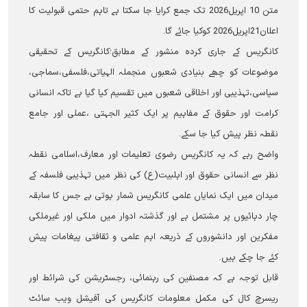
متن 10 اپریل2026 تک جمع کرایا جا سکتا ہے تاہم حتمی قبولیت کا
اعلان21اپریل2026 کوکیا جائے گا۔
کانگریس کے جاری کردہ منشور کے مطابق؛کانگریس کے تحقیقی
موضوعات کو چھے بنیادی شعبوں منجملہ الہیاتی،فلسفی،سماجی،
سیاسی،تہذیبی اور اخلاقی شعبوں میں تقسیم کیا گیا ہے تاکہ انسانی
کرامت اور حقوق کے مفاہیم پر ایک کثیر الجہتی ،عملی اور جامع
نقطہ نظر پیش کیا جا سکے۔
واضح رہے کہ یہ کانگریس رضوی تعلیمات اور معارف،اسلامی نقطہ
نظر سے انسانی حقوق اور اہلبیت(ع) کی نظر میں تہذیبی فلسفہ کے
میدان میں ایک نمایاں علمی کانگریس شمار ہوتی ہے جس کا سابقہ
چار دہائیوں پر مشتمل ہے اور گذشتہ ادوار میں ملکی اور غیرملکی
مفکرین اور دانشوروں کے ذریعہ اہم علمی و ثقافتی پیغامات پیش
کئے جا چکے ہیں۔
قابل توجہ ہے کہ مصنفین کی رہنمائی، رجسٹریشن کی شرائط اور
ریسرچ کال کی مکمل معلومات کانگریس کی آفیشل ویب سائٹ