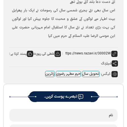
لئے دست دعا بلند کئے ہوئے تھے
اس سال بھی نئے ہجری شمسی سال کی رسومات نے ایک بار پھراہل
بیت اطہار سے لوگوں کے عشق و محبت کا جلوہ پیش کیا اور لوگوں
کی بہت بڑی تعداد نے نئے سال کا استقبال امام مہربانی حضرت علی
ابن موسی الرضا علیہ السلام کے حرم میں کیا
غلطی کی رپورٹ
پسند کرتا ہے:
شیئرنگ
ٹیگس:
تحویل سال
حرم مطہر رضوی
زائرین
تبصرے پوسٹ کریں۔