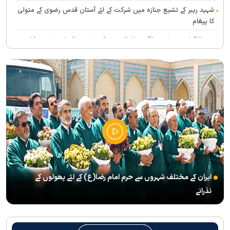
شہید رہبر کے تشیع جنازہ میں شرکت کے لئے آستان قدس رضوی کے متولی
کا پیغام
بین الاقوامی سطح پر ’’قومو للہ‘‘ نعرے کی تشریح کے لئے نشست کا
انعقاد
’’قائد الامۃ‘‘ کے عنوان سے لائیو ٹی وی پروگرام
رہبرشہید کے سوگواروں کے لئے کرامت رضوی فاؤنڈیشن کی جانب سے
پذیرائي کا وسیع انتظام
(( آقای شہید ایران )) نامی چار جلدوں پر مشتمل کتاب منظرعام پر
آگئی
شہید رہبر(رح) ایک قرآنی نابغہ اور قرآنی احکامات پرعمل کرنے والی
شخصیت تھے؛ استاد پناہی
ایران کے مختلف شہروں سے حرم امام رضا(ع) کے لئے پھولوں کے
رہبرشہید کے وداع کے ا یام میں حرم مطہر رضوی بند نہيں ہوگا
نذرانے
رہبرشہید ( رحمت اللہ علیہ ) کی یاد میں رضوی کتابخانہ اور میوزیمز
میں تعزیتی جلسوں اور خصوصی پروگراموں کا انعقاد
روضہ منورہ امام رضا(ع) کے خدام ، سوگوار زائرین کو کھانے اور رہائش