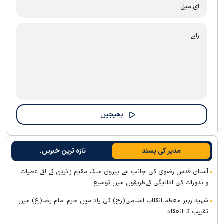
مدیر کی پسند
تازہ ترین خبریں۔
آستان قدس رضوی کی جانب سے بیرون ملک مقیم زائرین کے لئے عطیات
و نذورات کی ادائیگی کےطریقوں میں توسیع
شہید رہبر معظم انقلاب اسلامی(رح) کی یاد میں حرم امام رضا(ع) میں
تقریب کا انعقاد