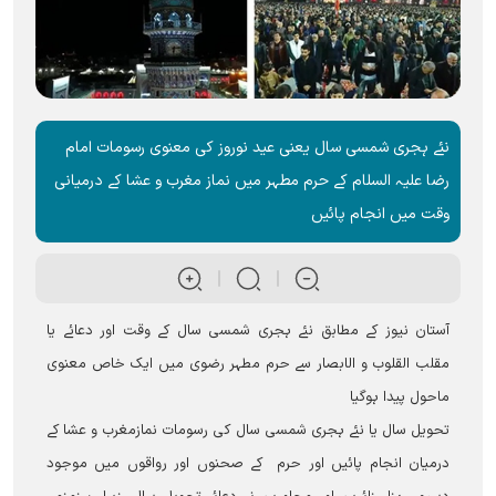
نئے ہجری شمسی سال یعنی عید نوروز کی معنوی رسومات امام
رضا علیہ السلام کے حرم مطہر میں نماز مغرب و عشا کے درمیانی
وقت میں انجام پائيں
آستان نیوز کے مطابق نئے ہجری شمسی سال کے وقت اور دعائے یا
مقلب القلوب و الابصار سے حرم مطہر رضوی میں ایک خاص معنوی
ماحول پیدا ہوگیا
تحویل سال یا نئے ہجری شمسی سال کی رسومات نمازمغرب و عشا کے
درمیان انجام پائيں اور حرم کے صحنوں اور رواقوں میں موجود