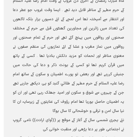
ماہ مبارک رمضان کے آخری دن غروب کے وقت امام رضا علیہ السلام
کے حرم مطہر کے مناظر قابل دید تھے ۔ ایسا وقت غروب جو عطر دعا
اور انتظار سے آمیختہ تھا اس لمحے کے لئے دسیوں ہزار بلکہ لاکھوں
کی تعداد میں زائرین اور مجاورین گھنٹوں قبل سے حرم کے مختلف
صحنوں اور رواقوں میں پہنچ گئے تھے اور حرم کے تمام صحنوں اور
رواقوں میں نماز مغرب و عشا کے لئے نمازیوں کی منظم صفوں نے
معنوی مناظر اور لحمات کو مزید دلکش بنادیا تھا ۔ کسی کے ہاتھ
میں قرآن کریم تھا تو کسی کے ہونٹ ذکر و دعا کی حالت میں
جنبش کررہے تھے اور بعض تو پورے اطمینان و سکون کے ساتھ امام
رضا علیہ السلام کے حرم مطہر کے طلائي گنبد کو ہی دیکھے جارہے تھے
جن کے چہروں سے شوق و سکون اور امید جھلک رہی تھی اور ان کو
یہ اطمینان حاصل ہورہا تھا امام رؤوف کی عنایتوں کے زیرسایہ ان کا
نیا سال امن و ترقی و خوشحالی کا سال ہوگا
نئے ہجری شمسی سال کے آغاز کے موقع پر ((آوای ارادت)) نامی گروپ
نے اجتماعی طور پر دعا پڑھی اور منقبت خوانی کی