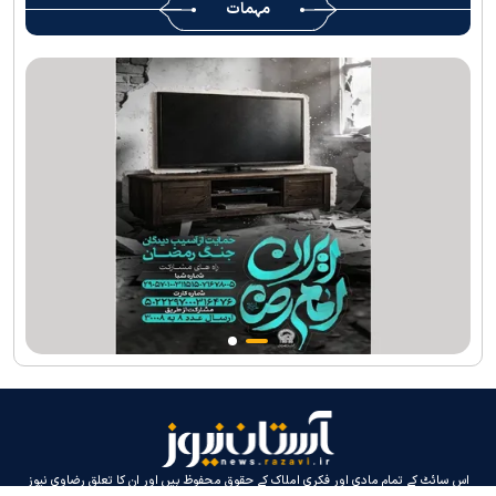
مہمات
کی خدمات فراہم کرنے کے لئے تیار ہیں
جارجیا کے 130 رکنی مذہبی و ثقافتی وفد کا حرم امام رضا(ع) کے خدام
کی جانب سےخصوصی استقبال
اس سائٹ کے تمام مادی اور فکری املاک کے حقوق محفوظ ہیں اور ان کا تعلق رضاوی نیوز