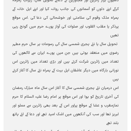
دسیوں ہزار زائرین اور مجاورین نے دعائے تحویل سال، زیرلب زمزمہ
کرکے اپنے دلوں کو آسمانوں کی جانب روانہ کیا اور اپنے اہل خانہ کے
ہمراہ ملک وقوم کی سلامتی اور خوشحالی کی دعا کی ۔اس موقع
پرذکر یا مقلب القلوب اور صلوات کی آواز پورے حرم میں گونج رہی
تھیں
تحویل سال یا نئے ہجری شمسی سال کی رسومات ہر سال حرم مطہر
رضوی میں منعقد ہوتی ہیں جن میں پورے ایران سے لاکھوں کی
تعداد میں زائرین شرکت کرتے ہیں اور بڑی تعداد میں زائرین اس
نورانی بارگاہ میں دیگر عاشقان اہل بیت کے ہمراہ نئے سال کا آغاز کرتے
ہیں
اس درمیان نئے ہجری شمسی سال کا آغاز اس سال ماہ مبارک رمضان
کی آخری تاریخ کو ہوا اور اس موقع پر امام رضا علیہ السلام کا حرم
نمازمغرب و عشا کے موقع پراور اس کے بعد بھی زائرین سے مملو اور
لبریز تھا اور سب کی آنکھوں میں اشک امید تھے اور دعا کے لئے ہاتھ
بلند تھے