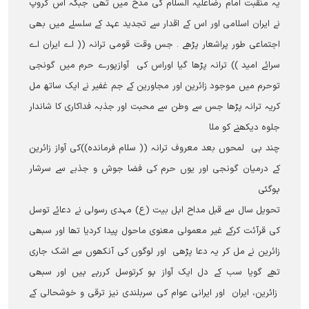
یہ منقبت امام رضاعلیہ السلام کی مدح میں تھی جبکہ اس گروپ
نے ایران اسلامی اور اس کے اقدار سے تجدید عہد کے سلسلے میں بھی
اجتماعی طور پراشعار پڑھے ۔ جس وقت قومی ترانہ (( اے ایران اے
سرائے امید )) ترانہ پڑھا گيا اوراس کی آوازپورے حرم میں گونجی
توحرم میں موجود زائرین اور مجاورین کے جم غفیر نے ایک ساتھ مل
کریہ ترانہ پڑھا جس سے وطن سے محبت اور جذبہ فداکاری کا شاندار
جلوہ دیکھنے کو ملا
چند ہی لمحوں بعد معروف ترانہ (( سلام فرماندہ))کی آواز زائرین
کے درمیان گونجی اور یوں حرم کی فضا جوش و جذبے سے سرشار
ہوگئی
تحویل سال سے قبل مداح اہل بیت (ع) مہدی رسولی نے دعائے توسل
کی قرآئت کرکے غیر معمولی معنوی ماحول پیدا کردیا تھا اور سبھی
زائرین نے مل کر یہ دعا پڑھی اور لوگوں کی آنکھوں سے اشک جاری
تھے گویا سب کے دل ایک آواز ہو کرتوسل کررہے ہیں اور سبھی
زائرین، ایران اور ایرانی عوام کی سربلندی نیز ترقی و خوشحالی کے