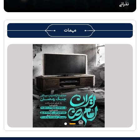
نذرانے
رہبرشہید ( رحمت اللہ علیہ ) کی یاد میں رضوی کتابخانہ اور میوزیمز
میں تعزیتی جلسوں اور خصوصی پروگراموں کا انعقاد
روضہ منورہ امام رضا(ع) کے خدام ، سوگوار زائرین کو کھانے اور رہائش
مہمات
کی خدمات فراہم کرنے کے لئے تیار ہیں
جارجیا کے 130 رکنی مذہبی و ثقافتی وفد کا حرم امام رضا(ع) کے خدام
کی جانب سےخصوصی استقبال