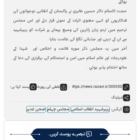
ہوگئے۔
حجت الاسلام ذاکر حسین طاہری نے پاکستان کے انقلابی نوجوانوں کی
فداکاریوں کو انہی معنوی اثرات کے نمونے قرار دئے اور اس مجلس
ترحیم میں اردو زبان زائرین کی وسیع پیمانے پر شرکت کو رہبرشہید
سے ان کے دینی اور جذباتی لگاؤ کی علامت بتایا ۔
آخر میں یہ مجلس ذکر سورہ فاتحہ و اخلاص اور شہدا کے
علودرجات اور عالم اسلام میں امن و استحکام کی برقراری کی دعا کے
ساتھ اختتام پذیر ہوئي ۔
غلطی کی رپورٹ
پسند کرتا ہے:
شیئرنگ
ٹیگس:
رہبرشہید انقلاب اسلامی
مجلس چہلم
صحن غدیر
تبصرے پوسٹ کریں۔