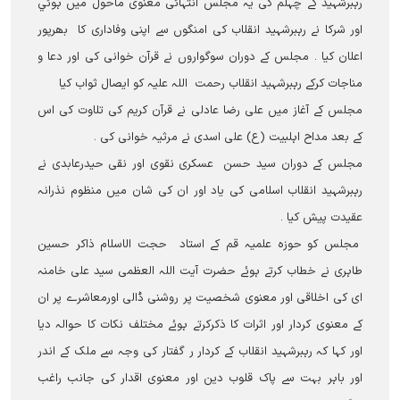
رہبرشہید کے چہلم کی یہ مجلس انتہائی معنوی ماحول میں ہوئي
اور شرکا نے رہبرشہید انقلاب کی امنگوں سے اپنی وفاداری کا بھرپور
اعلان کیا ۔ مجلس کے دوران سوگواروں نے قرآن خوانی کی اور دعا و
مناجات کرکے رہبرشہید انقلاب رحمت اللہ علیہ کو ایصال ثواب کیا
مجلس کے آغاز میں علی رضا عادلی نے قرآن کریم کی تلاوت کی اس
کے بعد مداح اہلبیت (ع) علی اسدی نے مرثيہ خوانی کی ۔
مجلس کے دوران سید حسن عسکری نقوی اور نقی حیدرعابدی نے
رہبرشہید انقلاب اسلامی کی یاد اور ان کی شان میں منظوم نذرانہ
عقیدت پیش کیا ۔
مجلس کو حوزہ علمیہ قم کے استاد حجت الاسلام ذاکر حسین
طاہری نے خطاب کرتے ہوئے حضرت آيت اللہ العظمی سید علی خامنہ
ای کی اخلاقی اور معنوی شخصیت پر روشنی ڈالی اورمعاشرے پر ان
کے معنوی کردار اور اثرات کا ذکرکرتے ہوئے مختلف نکات کا حوالہ دیا
اور کہا کہ رہبرشہید انقلاب کے کردار ر گفتار کی وجہ سے ملک کے اندر
اور باہر بہت سے پاک قلوب دین اور معنوی اقدار کی جانب راغب