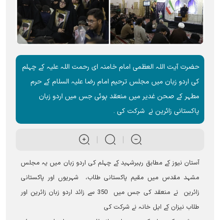
حضرت آیت اللہ العظمی امام خامنہ ای رحمت اللہ علیہ کے چہلم
کی اردو زبان میں مجلس ترحیم امام رضا علیہ السلام کے حرم
مطہر کے صحن غدیر میں منعقد ہوئی جس میں اردو زبان
پاکستانی زائرین نے شرکت کی ۔
آستان نیوز کے مطابق رہبرشہید کے چہلم کی اردو زبان میں یہ مجلس
مشہد مقدس میں مقیم پاکستانی طلاب، شہریوں اور پاکستانی
زائرین نے منعقد کی جس میں 350 سے زائد اردو زبان زائرین اور
طلاب نیزان کے اہل خانہ نے شرکت کی