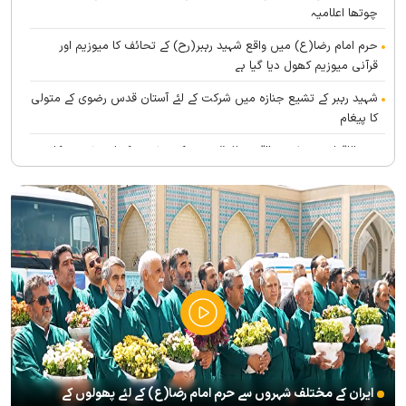
چوتھا اعلامیہ
حرم امام رضا(ع) میں واقع شہید رہبر(رح) کے تحائف کا میوزیم اور
قرآنی میوزیم کھول دیا گیا ہے
شہید رہبر کے تشیع جنازہ میں شرکت کے لئے آستان قدس رضوی کے متولی
کا پیغام
بین الاقوامی سطح پر ’’قومو للہ‘‘ نعرے کی تشریح کے لئے نشست کا
انعقاد
’’قائد الامۃ‘‘ کے عنوان سے لائیو ٹی وی پروگرام
رہبرشہید کے سوگواروں کے لئے کرامت رضوی فاؤنڈیشن کی جانب سے
پذیرائي کا وسیع انتظام
(( آقای شہید ایران )) نامی چار جلدوں پر مشتمل کتاب منظرعام پر
آگئی
شہید رہبر(رح) ایک قرآنی نابغہ اور قرآنی احکامات پرعمل کرنے والی
شخصیت تھے؛ استاد پناہی
ایران کے مختلف شہروں سے حرم امام رضا(ع) کے لئے پھولوں کے
رہبرشہید کے وداع کے ا یام میں حرم مطہر رضوی بند نہيں ہوگا