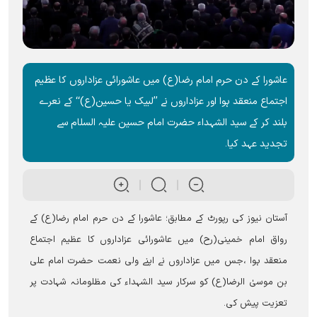
عاشورا کے دن حرم امام رضا(ع) میں عاشورائی عزاداروں کا عظیم
اجتماع منعقد ہوا اور عزاداروں نے ’’لبیک یا حسین(ع)‘‘ کے نعرے
بلند کر کے سید الشہداء حضرت امام حسین علیہ السلام سے
تجدید عہد کیا۔
آستان نیوز کی رپورٹ کے مطابق؛ عاشورا کے دن حرم امام رضا(ع) کے
رواق امام خمینی(رح) میں عاشورائی عزاداروں کا عظیم اجتماع
منعقد ہوا ،جس میں عزاداروں نے اپنے ولی نعمت حضرت امام علی
بن موسیٰ الرضا(ع) کو سرکار سید الشہداء کی مظلومانہ شہادت پر
تعزیت پیش کی۔