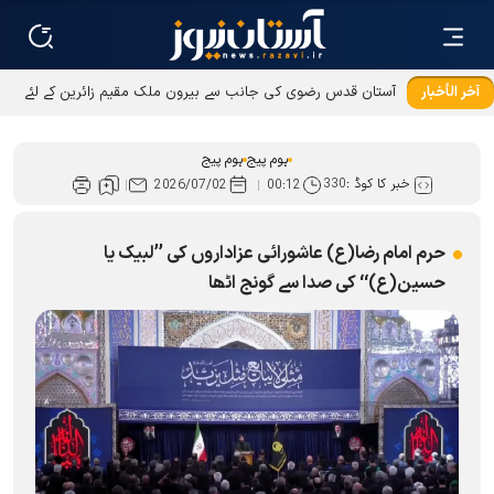
آخر الأخبار
آستان قدس رضوی کی جانب سے بیرون ملک مقیم زائرین کے لئے
عطیات و نذورات کی ادائیگی کےطریقوں میں توسیع
ہوم پیج
ہوم پیج
خبر کا کوڈ :
330
2026/07/02
00:12
حرم امام رضا(ع) عاشورائی عزاداروں کی ’’لبیک یا
حسین(ع)‘‘ کی صدا سے گونج اٹھا