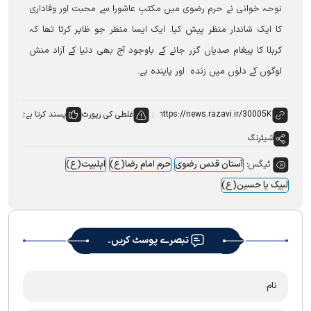
نوحہ خوانی نے حرم رضوی میں مکتبِ عاشورا سے محبت اور وفاداری
کا ایک شاندار منظر پیش کیا۔ ایک ایسا منظر جو ظاہر کرتا تھا کہ
کربلا کا پیغام صدیاں گزر جانے کے باوجود آج بھی دنیا کے آزاد منش
لوگوں کے دلوں میں زندہ اور پایندہ ہے۔
غلطی کی رپورٹ
پسند کرتا ہے:
شیئرنگ
ٹیگس:
آستان قدس رضوی
حرم امام رضا(ع)
اہلبیت(ع)
لبیک یا حسین(ع)
تبصرے پوسٹ کریں۔