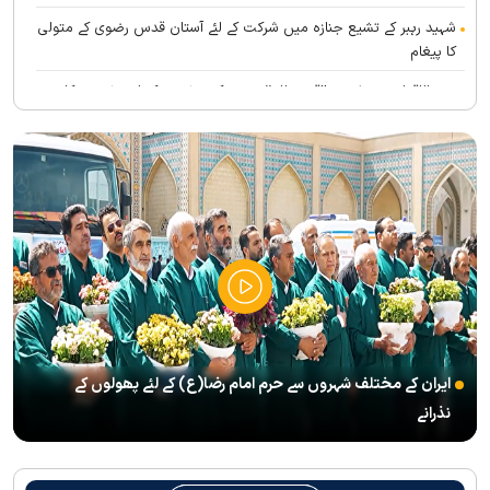
شہید رہبر کے تشیع جنازہ میں شرکت کے لئے آستان قدس رضوی کے متولی
کا پیغام
بین الاقوامی سطح پر ’’قومو للہ‘‘ نعرے کی تشریح کے لئے نشست کا
انعقاد
’’قائد الامۃ‘‘ کے عنوان سے لائیو ٹی وی پروگرام
رہبرشہید کے سوگواروں کے لئے کرامت رضوی فاؤنڈیشن کی جانب سے
پذیرائي کا وسیع انتظام
(( آقای شہید ایران )) نامی چار جلدوں پر مشتمل کتاب منظرعام پر
آگئی
شہید رہبر(رح) ایک قرآنی نابغہ اور قرآنی احکامات پرعمل کرنے والی
شخصیت تھے؛ استاد پناہی
ایران کے مختلف شہروں سے حرم امام رضا(ع) کے لئے پھولوں کے
رہبرشہید کے وداع کے ا یام میں حرم مطہر رضوی بند نہيں ہوگا
نذرانے
رہبرشہید ( رحمت اللہ علیہ ) کی یاد میں رضوی کتابخانہ اور میوزیمز
میں تعزیتی جلسوں اور خصوصی پروگراموں کا انعقاد
روضہ منورہ امام رضا(ع) کے خدام ، سوگوار زائرین کو کھانے اور رہائش