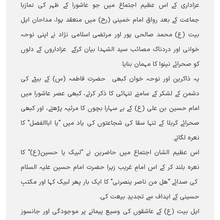
عزاداری کے اس عظیم اجتماع میں جو عاشورا کے ظہر کی نمازبا
جماعت کے بعد رواق امام خمینی (رح) میں منعقد ہوا، مداحان اہل
بیت (ع) محمد صالحی پور اور مرتضی اسلامی نژاد نے اپنی نوحہ
خوانی اور دردناک مصائب سید الشہدا بیان کرکے عزاداروں کے دلوں
کو صحرائے نینوا کا مہمان بنایا۔
یہ ذاکرین اور نوحہ خوان کبھی حضرت فاطمہ (س) کے بیٹے کی
دشمن کے لشکر کے سامنے تنہائی کا ذکر کرتے، کبھی عصر عاشورا میں
امام حسین بن علی (ع) کے بے سہارا بچوں کا مرثیہ پڑھتے، اور کبھی
صحرائے کربلا کے تنہا سقا کی شجاعتوں کی یاد میں "یا اباالفضل" کا
نعرہ لگاتے۔
اس عظیم الشان اجتماع میں حاضرین نے "لبیک یا حسین(ع)" کا
نعرہ بلند کر کے اس امامِ غریب زہرا حضرت امام حسین علیہ السلام
کی صدائے "هل من ناصر ینصرنی" کا ایک بار پھر لبیک کہا اور مکتبِ
حسینی کے اہداف سے تجدیدِ بیعت کی۔
اہل بیت (ع) کے عاشقوں کی وسیع پیمانے پر موجودگی اور جانسوز