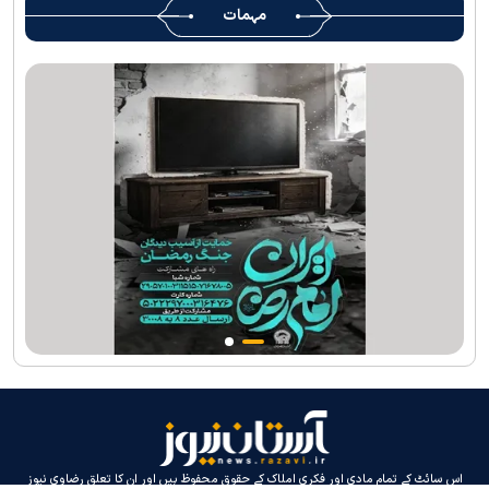
مہمات
کی خدمات فراہم کرنے کے لئے تیار ہیں
جارجیا کے 130 رکنی مذہبی و ثقافتی وفد کا حرم امام رضا(ع) کے خدام
کی جانب سےخصوصی استقبال
اس سائٹ کے تمام مادی اور فکری املاک کے حقوق محفوظ ہیں اور ان کا تعلق رضاوی نیوز