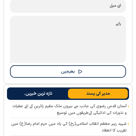
مدیر کی پسند
تازہ ترین خبریں۔
آستان قدس رضوی کی جانب سے بیرون ملک مقیم زائرین کے لئے عطیات
و نذورات کی ادائیگی کےطریقوں میں توسیع
شہید رہبر معظم انقلاب اسلامی(رح) کی یاد میں حرم امام رضا(ع) میں
تقریب کا انعقاد