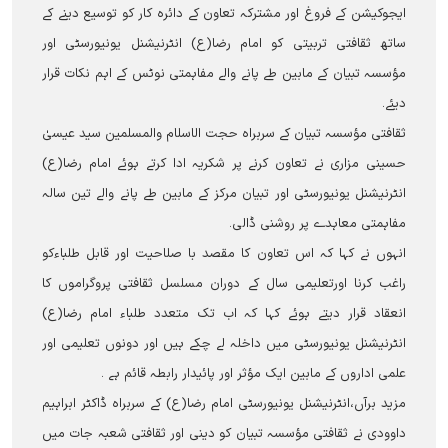
ایجوکیشن کے فروغ اور مشترکہ تعاون کے دائرہ کار کو توسیع دینے کے
ساتھ ثقافتی تربیتی کو امام رضا(ع) انٹرنیشنل یونیورسٹی اور
مؤسسہ تبیان کے مابین طے پانے والے مفاہمتی نوٹس کے اہم نکات قرار
دیئے۔
ثقافتی مؤسسہ تبیان کے سربراہ حجت الاسلام والمسلمین سید عیسیٰ
حسینی مزاری نے تعاون کرنے پر شکریہ ادا کرتے ہوئے امام رضا(ع)
انٹرنیشنل یونیورسٹی اور تبیان مرکز کے مابین طے پانے والے تین سالہ
مفاہمتی معاہدے پر روشنی ڈالی۔
انہوں نے کہا کہ اس تعاون کا مقصد با صلاحیت اور قابل طلباءکو
راغب کرنا اورتعلیمی سال کے دوران مسلسل ثقافتی پروگراموں کا
انعقاد قرار دیتے ہوئے کہا کہ اب تک متعدد طلباء امام رضا(ع)
انٹرنیشنل یونیورسٹی میں داخلہ لے چکے ہیں اور دونوں تعلیمی اور
علمی اداروں کے مابین ایک مؤثر اور پائیدار رابطہ قائم ہے ۔
مزید برآں،انٹرنیشنل یونیورسٹی امام رضا(ع) کے سربراہ ڈاکٹر ابراہیم
داوودی نے ثقافتی مؤسسہ تبیان کو دینی اور ثقافتی شعبہ جات میں