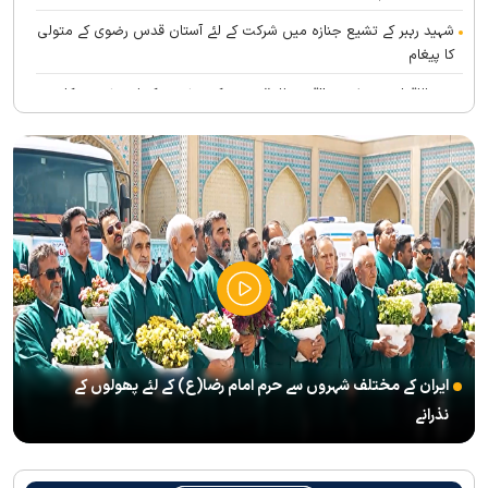
شہید رہبر کے تشیع جنازہ میں شرکت کے لئے آستان قدس رضوی کے متولی
کا پیغام
بین الاقوامی سطح پر ’’قومو للہ‘‘ نعرے کی تشریح کے لئے نشست کا
انعقاد
’’قائد الامۃ‘‘ کے عنوان سے لائیو ٹی وی پروگرام
رہبرشہید کے سوگواروں کے لئے کرامت رضوی فاؤنڈیشن کی جانب سے
پذیرائي کا وسیع انتظام
(( آقای شہید ایران )) نامی چار جلدوں پر مشتمل کتاب منظرعام پر
آگئی
شہید رہبر(رح) ایک قرآنی نابغہ اور قرآنی احکامات پرعمل کرنے والی
شخصیت تھے؛ استاد پناہی
ایران کے مختلف شہروں سے حرم امام رضا(ع) کے لئے پھولوں کے
رہبرشہید کے وداع کے ا یام میں حرم مطہر رضوی بند نہيں ہوگا
نذرانے
رہبرشہید ( رحمت اللہ علیہ ) کی یاد میں رضوی کتابخانہ اور میوزیمز
میں تعزیتی جلسوں اور خصوصی پروگراموں کا انعقاد