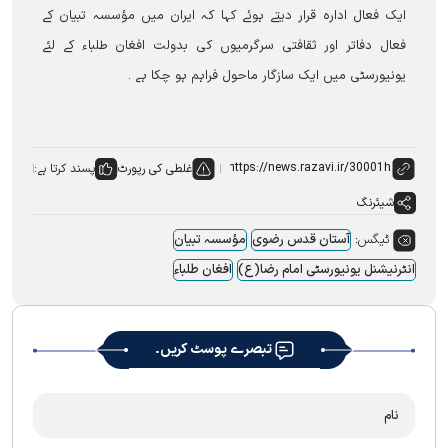
ایک فعال ادارہ قرار دیتے ہوئے کہا کہ ایران میں مؤسسہ تبیان کے
فعال دفاتر اور ثقافتی سرگرمیوں کی بدولت افغان طلباء کے لئے
یونیورسٹی میں ایک سازگار ماحول فراہم ہو چکا ہے ۔
غلطی کی رپورٹ
پسند کرتا ہے:
شیئرنگ
ٹیگس:
آستان قدس رضوی
مؤسسہ تبیان
انٹرنیشنل یونیورسٹی امام رضا(ع)
افغان طلباء
تبصرے پوسٹ کریں۔