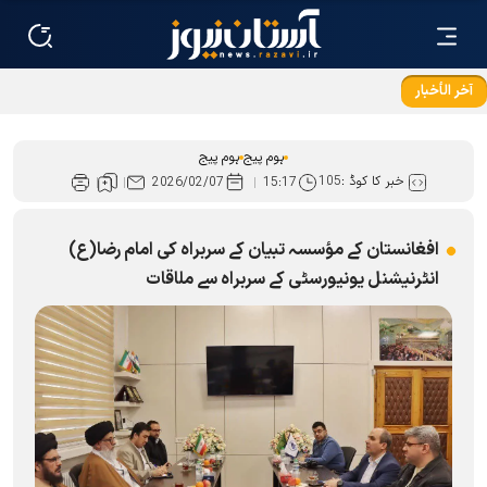
آخر الأخبار
شہید خامنہ ای تمام ادیان اورمکاتب کے لئے زندہ ہيں
ہوم پیج
ہوم پیج
خبر کا کوڈ :
105
2026/02/07
15:17
افغانستان کے مؤسسہ تبیان کے سربراہ کی امام رضا(ع)
انٹرنیشنل یونیورسٹی کے سربراہ سے ملاقات