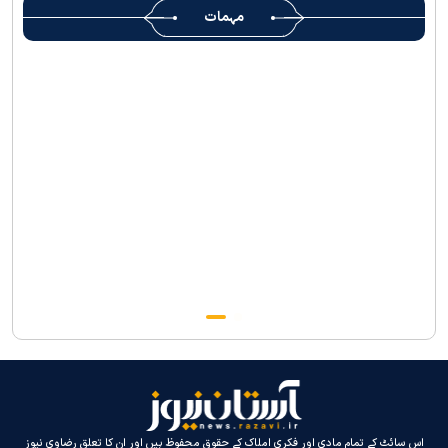
روضہ منورہ امام رضا(ع) کے خدام ، سوگوار زائرین کو کھانے اور رہائش
مہمات
کی خدمات فراہم کرنے کے لئے تیار ہیں
جارجیا کے 130 رکنی مذہبی و ثقافتی وفد کا حرم امام رضا(ع) کے خدام
کی جانب سےخصوصی استقبال
اس سائٹ کے تمام مادی اور فکری املاک کے حقوق محفوظ ہیں اور ان کا تعلق رضاوی نیوز