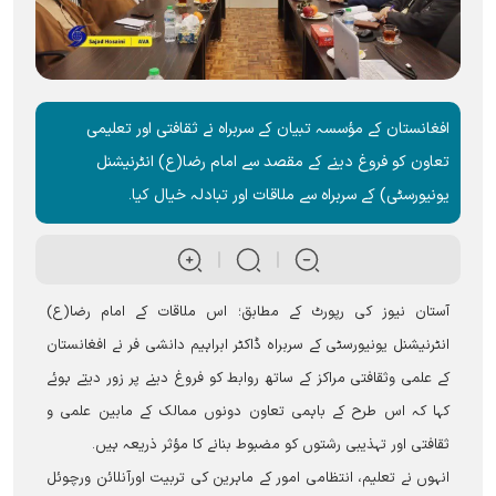
افغانستان کے مؤسسہ تبیان کے سربراہ نے ثقافتی اور تعلیمی
تعاون کو فروغ دینے کے مقصد سے امام رضا(ع) انٹرنیشنل
یونیورسٹی) کے سربراہ سے ملاقات اور تبادلہ خیال کیا۔
آستان نیوز کی رپورٹ کے مطابق؛ اس ملاقات کے امام رضا(ع)
انٹرنیشنل یونیورسٹی کے سربراہ ڈاکٹر ابراہیم دانشی فر نے افغانستان
کے علمی وثقافتی مراکز کے ساتھ روابط کو فروغ دینے پر زور دیتے ہوئے
کہا کہ اس طرح کے باہمی تعاون دونوں ممالک کے مابین علمی و
ثقافتی اور تہذیبی رشتوں کو مضبوط بنانے کا مؤثر ذریعہ ہیں۔
انہوں نے تعلیم، انتظامی امور کے ماہرین کی تربیت اورآنلائن ورچوئل