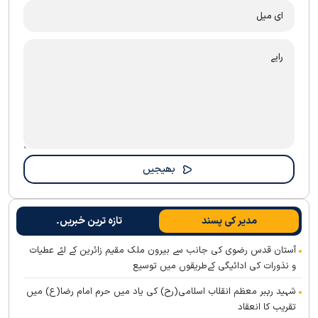
مدیر کی پسند
تازہ ترین خبریں۔
آستان قدس رضوی کی جانب سے بیرون ملک مقیم زائرین کے لئے عطیات
و نذورات کی ادائیگی کےطریقوں میں توسیع
شہید رہبر معظم انقلاب اسلامی(رح) کی یاد میں حرم امام رضا(ع) میں
تقریب کا انعقاد