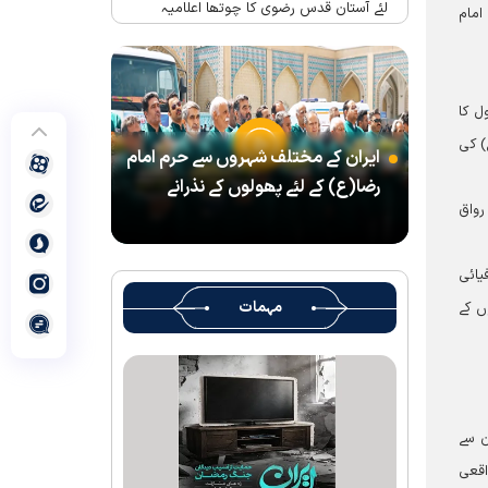
لئے آستان قدس رضوی کا چوتھا اعلامیہ
امام
حرم امام رضا(ع) میں واقع شہید رہبر(رح)
کے تحائف کا میوزیم اور قرآنی میوزیم کھول
دیا گیا ہے
ل کا
شہید رہبر کے تشیع جنازہ میں شرکت کے لئے
) کی
ایران کے مختلف شہروں سے حرم امام
آستان قدس رضوی کے متولی کا پیغام
رضا(ع) کے لئے پھولوں کے نذرانے
بین الاقوامی سطح پر ’’قومو للہ‘‘ نعرے کی
رواق
تشریح کے لئے نشست کا انعقاد
’’قائد الامۃ‘‘ کے عنوان سے لائیو ٹی وی
یائی
پروگرام
مہمات
ں کے
رہبرشہید کے سوگواروں کے لئے کرامت رضوی
فاؤنڈیشن کی جانب سے پذیرائي کا وسیع
انتظام
(( آقای شہید ایران )) نامی چار جلدوں پر
مشتمل کتاب منظرعام پر آگئی
ن سے
اقعی
شہید رہبر(رح) ایک قرآنی نابغہ اور قرآنی