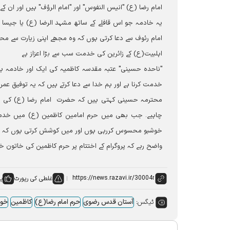
امام رضا (ع) "انیس النفوس" اور "امام الرؤف" ہیں اور ان کے
یہ خادمہ جو اس قافلے کے ساتھ مشہد الرضا (ع) یا جیسا ک
امام رئوف سے دعا کرتی ہوں کہ وہ مجھے اپنی زیارت سے محر
اہلبیت(ع) کے زائرین کی خدمت سب سے بڑا اعزاز ہے
"ناحدہ حسینی" عتبہ مقدسہ کاظمیہ کی ایک اور خادمہ ہیں۔
خدمت کرنا ہے اور ہم خدا سے دعا کرتے ہیں کہ یہ توفیق عمر
محترمہ حسینی کہتی ہیں کہ حضرت امام رضا (ع) کی خاتون 
چاہیے۔ جب بھی میں حرم امامین کاظمین (ع) میں خدمت ک
خوشبو محسوس کررہی ہوں اور میں کوشش کرتی ہوں کہ بہتر
واضح رہے کہ پروگرام کے اختتام پر حرم کاظمین کی خاتون خ
غلطی کی رپورٹ
پس
ٹیگس:
آستان قدس رضوی
حرم امام رضا(ع)
کاظمین
خوا