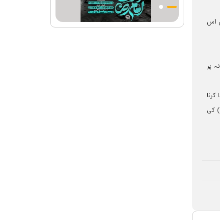
احکامات پرعمل کرنے والی شخصیت تھے؛
استاد پناہی
ں اس
رہبرشہید کے وداع کے ا یام میں حرم مطہر
رضوی بند نہيں ہوگا
رہبرشہید ( رحمت اللہ علیہ ) کی یاد میں
ہ پر
رضوی کتابخانہ اور میوزیمز میں تعزیتی
جلسوں اور خصوصی پروگراموں کا انعقاد
کرنا
روضہ منورہ امام رضا(ع) کے خدام ، سوگوار
) کی
زائرین کو کھانے اور رہائش کی خدمات فراہم
کرنے کے لئے تیار ہیں
جارجیا کے 130 رکنی مذہبی و ثقافتی وفد کا
حرم امام رضا(ع) کے خدام کی جانب
سےخصوصی استقبال