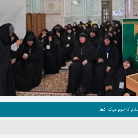
لام کا حرم مہک اٹھا۔