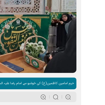
حرم امامین کاظمین(ع) کی خوشبو سے امام رضا علیہ الس