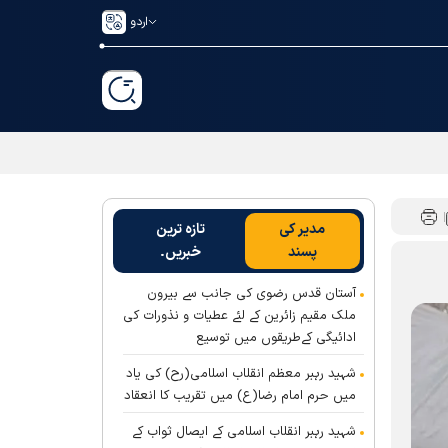
اردو
مدیر کی
تازہ ترین
پسند
خبریں۔
آستان قدس رضوی کی جانب سے بیرون
ملک مقیم زائرین کے لئے عطیات و نذورات کی
ادائیگی کےطریقوں میں توسیع
شہید رہبر معظم انقلاب اسلامی(رح) کی یاد
میں حرم امام رضا(ع) میں تقریب کا انعقاد
شہید رہبر انقلاب اسلامی کے ایصال ثواب کے