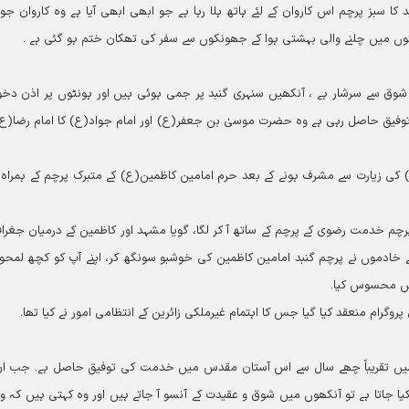
کا سبز پرچم اس کاروان کے لئے ہاتھ ہلا رہا ہے جو ابھی ابھی آیا ہے وہ کاروان جو 
صحنوں میں چلنے والی بہشتی ہوا کے جھونکوں سے سفر کی تھکان ختم ہو گئی ہے ۔
کے شوق سے سرشار ہے ، آنکھیں سنہری گنبد پر جمی ہوئی ہیں اور ہونٹوں پر اذن دخو
فیق حاصل رہی ہے وہ حضرت موسیٰ بن جعفر(ع) اور امام جواد(ع) کا امام رضا(ع
کی زیارت سے مشرف ہونے کے بعد حرم امامین کاظمین(ع) کے متبرک پرچم کے ہمراہ 
خدمت رضوی کے پرچم کے ساتھ آ کر لگا، گویا مشہد اور کاظمین کے درمیان جغراف
ے خادموں نے پرچم گنبد امامین کاظمین کی خوشبو سونگھ کر، اپنے آپ کو کچھ لمحو
 میں محسوس کیا۔
گرام منعقد کیا گیا جس کا اہتمام غیرملکی زائرین کے انتظامی امور نے کیا تھا۔
ہیں تقریباً چھے سال سے اس آستان مقدس میں خدمت کی توفیق حاصل ہے۔ جب ا
کیا جاتا ہے تو آنکھوں میں شوق و عقیدت کے آنسو آ جاتے ہیں اور وہ کہتی ہیں کہ و