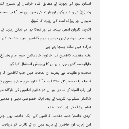
آستان نیوز کی رپورٹ کے مطابق؛ شاہ خراسان کے سنہری گنبد 
رضا(ع) کے والد بزرگوار اور فرزند کی سرزمین سے آیا ہے ،
مہربان اور روؤف امام کی زیارت کا شوق
اگرچہ کاروان ابھی پہنچا ہے اور تھکا ہوا ہے لیکن زیارت 
زمزمہ ہے ، وہ جنہیں برسوں حرم کاظمین میں خدمت کی تو
بارگاہ میں سلام پہنچا رہے ہیں ۔
عتبہ مقدسہ کاظمین کی خاتون خادمائيں حرم امام رضا(ع) 
دارالرحمہ گئیں جہاں پر ان کا پرجوش استقبال کیا گیا ۔
محبت و عقیدت سے بھرے ان لمحات میں جب کاظمین کا پرچم 
فاصلہ پلک جھپکتے جتنا قریب آ گیا اور حرم مطہر رضوی ک
لیے باب المراد کے سامنے اور ان دو عظیم اماموں کی بارگاہ
شاندار استقبالیہ تقریب کے بعد ایک خصوصی دینی و مذہبی پرو
امام روؤف کی زیارت کا لطف
"ہدیٰ جاسم" عتبہ مقدسہ کاظمین کی ایک خادمہ ہیں جن
اس زیارت اور حاضری کے بارے میں ان کے تاثرات کو دریافت 