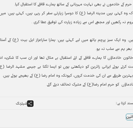
 حرم کے خادموں نے بھی نہایت مہربانی کے ساتھ ہمارے قافلے کا استقبال کیا۔
ہ وہ کہتی ہیں مدینۃ الرضا (ع) کا دوسرا زیارتی سفر کر رہی ہیں، کہتی ہیں: می
وم نہ رکھیں اور مجھے اس سے زیادہ زیارت کی توفیق عطا کری ۔
 وہ ایک سبز پرچم ہاتھ میں لیے کہتی ہیں: ہمارا ساراعزاز اہل بیت (ع) کے آستان
 بھر ہم سے سلب نہ ہو۔
خادماؤں کا ہمارے قافلے کے لئے استقبال بے مثال تھا اور ان سب کا شکریہ ادا 
رتے ہوئے ایرانی زائرین کو دیکھتی ہوں تو ایسا لگتا ہے جیسے مشہد الرضا (ع
ین طریقے سے ان کی خدمت کروں، کیونکہ وہ امام رضا (ع) کے بھیجے ہوئے ہیں۔
ادماؤں کو حرم امام رضا(ع) کے متبرک تحائف دیئے گئے۔
ند کرتا ہے:
شیئرنگ
تین