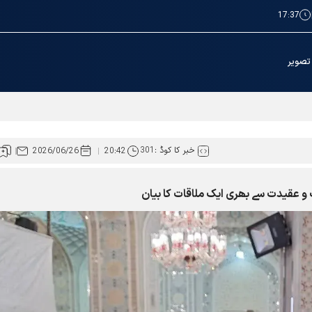
17:37
تصویر
ہيں
خبر کا کوڈ :
301
2026/06/26
20:42
 عقیدت سے بھری ایک ملاقات کا بیان