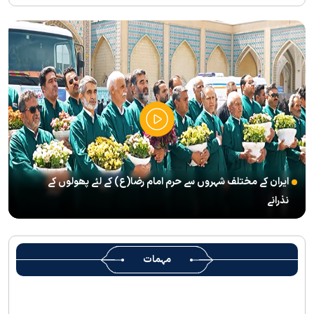
انعقاد
’’قائد الامۃ‘‘ کے عنوان سے لائیو ٹی وی پروگرام
رہبرشہید کے سوگواروں کے لئے کرامت رضوی فاؤنڈیشن کی جانب سے
پذیرائي کا وسیع انتظام
(( آقای شہید ایران )) نامی چار جلدوں پر مشتمل کتاب منظرعام پر
آگئی
شہید رہبر(رح) ایک قرآنی نابغہ اور قرآنی احکامات پرعمل کرنے والی
شخصیت تھے؛ استاد پناہی
ایران کے مختلف شہروں سے حرم امام رضا(ع) کے لئے پھولوں کے
رہبرشہید کے وداع کے ا یام میں حرم مطہر رضوی بند نہيں ہوگا
نذرانے
رہبرشہید ( رحمت اللہ علیہ ) کی یاد میں رضوی کتابخانہ اور میوزیمز
میں تعزیتی جلسوں اور خصوصی پروگراموں کا انعقاد
روضہ منورہ امام رضا(ع) کے خدام ، سوگوار زائرین کو کھانے اور رہائش
مہمات
کی خدمات فراہم کرنے کے لئے تیار ہیں
جارجیا کے 130 رکنی مذہبی و ثقافتی وفد کا حرم امام رضا(ع) کے خدام
کی جانب سےخصوصی استقبال