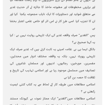
ہے۔ انہوں نے عالم اسلام کی بڑی لائبریریوں کا براہِ راست مطالعہ کیا
اور ہزاروں مخطوطات اور مطبوعہ ماخذ کا جائزہ لے کر حدیثِ غدیر
سے متعلق شواہد اور دستاویزات کا ایک نایاب مجموعہ یکجا کیا اور
ان کا تجزیہ کیا۔ اسی طرزِ کار نے اس اثر کو خاص علمی اعتبار بخشا
ہے۔
پس ’’الغدیر‘‘ صرف واقعہ غدیر کی ایک تاریخی روایت نہیں ہے ؛ کیا
یہ کہنا صحیح ہے؟
بالکل ایسا ہی ہے۔ علامہ امینی یہ ثابت کرتے ہیں کہ غدیر صرف ایک
تاریخی رپورٹ نہیں، بلکہ یہ واقعہ مختلف ادوار میں محدثین،
مفسرین، مورخین، رجالیوں، ادیبوں اور مسلمان شاعروں کی
تصانیف میں مسلسل موجود رہا ہے اور اسلامی تہذیب کی تاریخ و
ثقافت کا حصہ بن گیا ہے۔
اسلامی مطالعات میں طریقہ کار کے لحاظ سے یہ کتاب کتنی اہمیت
رکھتی ہے ؟
اسلامی مطالعات میں’’الغدیر‘‘ ایک ممتاز نمونہ ہے ۔کیونکہ مستند