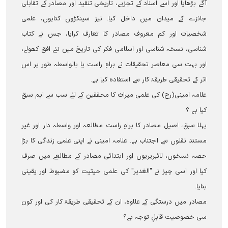
آگے بڑھایا اور اسے اسناد کے تجزیے، تاریخی تنقید اور مصادر کے تقابلی
جائزے کے میدان میں داخل کیا۔ نیز سینکڑوں کتابوں، علمی
شخصیات اور کم معروف مصادر کا تعارف کرایا، جس نے کتاب
شناسی، نسخہ شناسی اور اسلامی فکر کی تاریخ میں نئے افق کھولے،
اور بہت سی معاصر تحقیقات نے براہِ راست یا بالواسطہ طور پر اس
اثر کے تحقیقی طریقۂ کار سے استفادہ کیا ہے۔
علامہ امینی(رح) کی علمی میراث کا محققین کے لئے سب سے اہم سبق
کیا ہے ؟
پہلا سبق، اصیل مصادر کا براہِ راست مطالعہ اور واسطہ دار اور غیر
مستند نقلوں سے اجتناب ہے۔ علامہ امینی نے اپنی علمی زندگی کا بڑا
حصہ نسخوں، لائبریریوں اور ابتدائی مصادر کے مطالعے میں صرف
کیا اور اسی چیز نے "الغدیر" کی علمی حیثیت کو مضبوط اور یقینی
بنایا۔
مصادر میں درستگی کے علاوہ، ان کے تحقیقی طریقۂ کار کی اور کون
سی خصوصیت قابلِ توجہ ہے؟