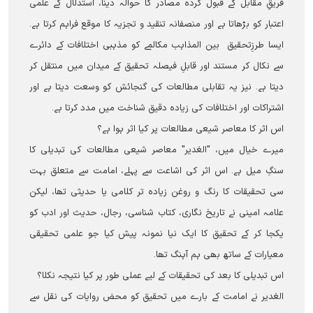
فریقِ مقابل کے قبول کردہ مصادر کا حوالہ دینا، استدلال کے علمی
اعتبار کو بڑھاتا ہے اور منصفانہ تنقید و تجزیہ کا موقع فراہم کرتا ہے۔
ایسا طرزِتحقیق بین المذاہب مکالمے کو مذہبی اختلافات کے دائرے
سے نکال کر مستند اور قابلِ فیصلہ تحقیق کے میدان میں منتقل کر
دیتا ہے۔ نیز یہ تقابلی مطالعات کی گنجائش کو وسعت دیتا ہے اور
اشتراکات اور اختلافات کی زیادہ دقیق شناخت میں مدد کرتا ہے۔
اس اثر کا معاصر شیعی مطالعات پر کیا اثر ہوا ہے؟
میرے خیال میں، "الغدیر" معاصر شیعی مطالعات کی تبدیلی کا
سنگِ میل ہے۔ اس اثر کی اشاعت سے پہلے، امامت سے متعلق بہت
سی تحقیقات کا رنگ و روغن زیادہ تر کلامی یا حدیثی تھا، لیکن
علامہ امینی نے تاریخ نگاری، کتاب شناسی، رجال، حدیث اور ادب کو
یکجا کر کے تحقیق کا ایک نیا نمونہ پیش کیا جو علمی تحقیقی
معیارات کے ساتھ بھی ہم آہنگ تھا۔
اس تبدیلی کا بعد کی تحقیقات کے لیے عملی طور پر کیا نتیجہ نکلا؟
الغدیر نے امامت کے بارے میں تحقیق کو محض روایات کی نقل سے