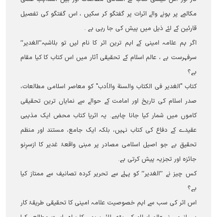
مکالمے پر ہونے والے اثرات پر گفتگو کر سکیں ، اس گفتگو کی تفصیل
قارئین کے لئے ذیل میں پیش کی جا رہی ہے ۔
اگر ہم علامہ امینی کے اہم ترین اثر کا نام لیں تو بلاشبہ’’الغدیر‘‘
سرفہرست ہے ، عالم اسلام کے تحقیقی آثار میں اس کتاب کا کیا مقام
ہے؟
کتاب "الغدیر فی الکتاب والسنة والأدب" کو معاصر اسلامی مطالعات،
صدر اسلام کی تاریخ اور امامت کے حوالے سے نمایاں ترین تحقیقی
کاموں میں شمار کیا جانا چاہیے۔ یہ اثریا کتاب محض ایک مذہبی
عقیدے کے دفاع کی کتاب نہیں، بلکہ ایک جامع، مستند اور منظم
تحقیق ہے جو اصیل اسلامی مصادر پر مبنی واقعۂ غدیر کا ازسرِنو
جائزہ اور تجزیہ پیش کرتی ہے۔
کس چیز نے ’’الغدیر‘‘ کو پہلے سے تحریر کردہ تصانیف سے ممتاز کیا
ہے؟
اس اثر کی سب سے اہم خصوصیت علامہ امینی کا تحقیقی طریقۂ کار