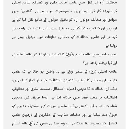
مختلف آراء کی نقل میں علمی امانت داری اور انصاف، علامہ امینی
کے طریقۂ کار کی اہم ترین خصوصیات میں سے ہے۔ "الغدیر" میں
موافق اور مخالف دونوں آراء کو دقیق حوالوں کے ساتھ نقل کیا گیا ہے
اور پھر ان کا تجزیہ کیا گیا ہے۔ یہ طرزِ عمل علمی تنقید کی راہ ہموار
کرتا ہے اور علمی اختلافات کو جذباتی منازعات میں تبدیل ہونے سے
روکتا ہے۔
عصر حاضر میں علامہ امینی(رح) کا تحقیقی طریقۂ کار عالم اسلام کے
لئے کیا پیغام رکھتا ہے؟
علامہ امینی (رح) کے علمی ورثے سے یہ واضح ہو جاتا ہے کہ علمی
تقریب اور مکالمے کا مطلب اعتقادی اختلافات کو نظر انداز کرنا نہیں،
بلکہ ان اختلافات کا باہمی احترام، استدلال، مستند سازی اور تحقیقی
اخلاقیات پر مبنی فضا میں جائزہ لینا ہے۔ ایسا طریقہ کار، مذہبی
شناخت کو برقرار رکھتے ہوئے، اسلامی میراث کی مشترکہ تفہیم کو
فروغ دے سکتا ہے اور مختلف مذاہب کے مفکرین کے درمیان علمی
تعامل کو مضبوط بنا سکتا ہے۔ یہ وہ چیز ہے جس کی آج عالم اسلام