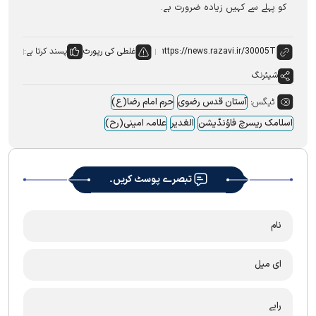
کو پہلے سے کہیں زیادہ ضرورت ہے۔
غلطی کی رپورٹ
پسند کرتا ہے:
شیئرنگ
ٹیگس:
آستان قدس رضوی
حرم امام رضا(ع)
اسلامک ریسرچ فاؤنڈیشن
الغدیر
علامہ امینی(رح)
تبصرے پوسٹ کریں۔