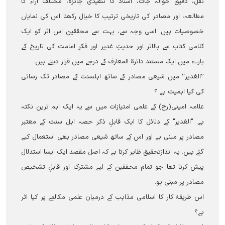
نقل، دقیق حوالہ جات، اسناد کا تنقیدی جائزہ، مختلف آراء کا
مطالعہ، اور مصادر کی تاریخی ترتیب کا خیال رکھنا اس کی نمایاں
خصوصیات ہیں۔ اسی وجہ سے، بہت سے محققین اس اثر کو ایک
کلامی کتاب سے بالاتر اور حدیثِ غدیر اور فکرِ امامت کی تاریخ کے
بارے میں ایک مستند دائرۃ المعارف کے درجے میں قرار دیتے ہیں۔
’’الغدیر‘‘ میں شیعی مصادر کے ساتھ اہلسنت کے مصادر تک رسائی
کی کیا اہمیت ہے ؟
علامہ امینی(رح) کے علمی امتیازات میں سے یہ ایک اہم ترین نکتہ
ہے۔ "الغدیر" کے دلائل کا ایک قابلِ ذکر حصہ اہل سنت کے معتبر
مصادر پر مبنی ہے اور اس کے ساتھ شیعی مصادر بھی استعمال کیے
گئے ہیں۔ یہ اندازتحقیق ظاہر کرتا ہے کہ اصل مقصد ایک ایسا استدلال
پیش کرنا تھا جو تمام محققین کے لیے مشترک اور قابلِ تشخیص
مصادر پر مبنی ہو۔
اس طریقۂ کار کا اسلامی مذاہب کے درمیان علمی مکالمے پر کیا اثر
ہے؟