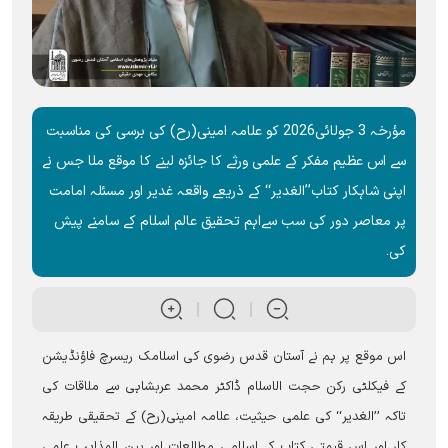
مؤرخہ 3 جولائی2026 کو علامہ امینی(رح) کی برسی کی مناسبت
سے اس عظیم مفکر کے علمی ورثے کا جائزہ لینے کا موقع ملا جس نے
اپنی شاہکار کتاب’’الغدیر‘‘ کے ذریعے واقعہ غدیر اور مسئلہ امامت
پر معاصر دور کی سب سےاہم تحقیق عالم اسلام کے سامنے پیش
کی۔
اس موقع پر ہم نے آستان قدس رضوی کی اسلامک ریسرچ فاؤنڈیشن
کے فیکلٹی رکن حجت الاسلام ڈاکٹر محمد عربشاہی سے ملاقات کی
تاکہ ’’الغدیر‘‘ کی علمی حیثیت، علامہ امینی(رح) کے تحقیقی طریقہ
کار اور اس قیمتی کتاب کے اسلامی مطالعات اور بین المذاہب علمی