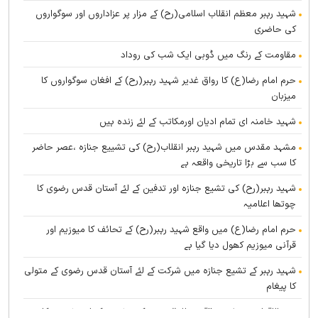
شہید رہبر معظم انقلاب اسلامی(رح) کے مزار پر عزاداروں اور سوگواروں
کی حاضری
مقاومت کے رنگ میں ڈوبی ایک شب کی روداد
حرم امام رضا(ع) کا رواق غدیر شہید رہبر(رح) کے افغان سوگواروں کا
میزبان
شہید خامنہ ای تمام ادیان اورمکاتب کے لئے زندہ ہيں
مشہد مقدس میں شہید رہبر انقلاب(رح) کی تشییع جنازہ ،عصر حاضر
کا سب سے بڑا تاریخی واقعہ ہے
شہید رہبر(رح) کی تشیع جنازہ اور تدفین کے لئے آستان قدس رضوی کا
چوتھا اعلامیہ
حرم امام رضا(ع) میں واقع شہید رہبر(رح) کے تحائف کا میوزیم اور
قرآنی میوزیم کھول دیا گیا ہے
شہید رہبر کے تشیع جنازہ میں شرکت کے لئے آستان قدس رضوی کے متولی
کا پیغام
بین الاقوامی سطح پر ’’قومو للہ‘‘ نعرے کی تشریح کے لئے نشست کا