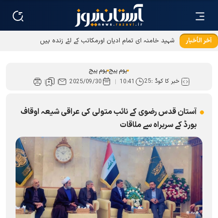
آخر الأخبار
شہید خامنہ ای تمام ادیان اورمکاتب کے لئے زندہ ہيں
ہوم پیج
ہوم پیج
خبر کا کوڈ :
25
2025/09/30
10:41
آستان قدس رضوی کے نائب متولی کی عراقی شیعہ اوقاف
بورڈ کے سربراہ سے ملاقات