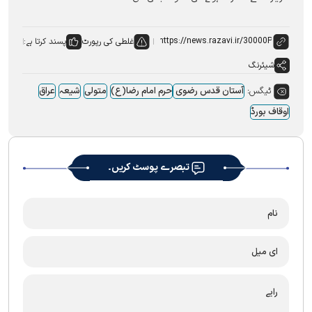
غلطی کی رپورٹ
پسند کرتا ہے:
شیئرنگ
ٹیگس:
آستان قدس رضوی
حرم امام رضا(ع)
متولی
شیعہ
عراق
اوقاف بورڈ
تبصرے پوسٹ کریں۔