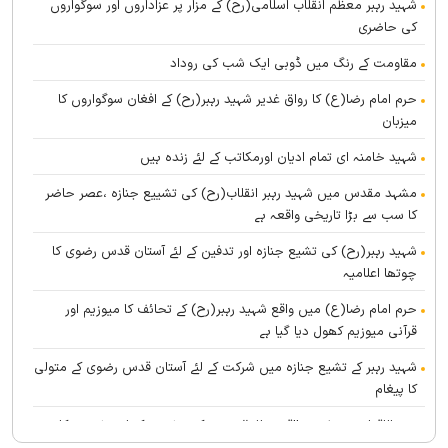
شہید رہبر معظم انقلاب اسلامی(رح) کے مزار پر عزاداروں اور سوگواروں
کی حاضری
مقاومت کے رنگ میں ڈوبی ایک شب کی روداد
حرم امام رضا(ع) کا رواق غدیر شہید رہبر(رح) کے افغان سوگواروں کا
میزبان
شہید خامنہ ای تمام ادیان اورمکاتب کے لئے زندہ ہيں
مشہد مقدس میں شہید رہبر انقلاب(رح) کی تشییع جنازہ ،عصر حاضر
کا سب سے بڑا تاریخی واقعہ ہے
شہید رہبر(رح) کی تشیع جنازہ اور تدفین کے لئے آستان قدس رضوی کا
چوتھا اعلامیہ
حرم امام رضا(ع) میں واقع شہید رہبر(رح) کے تحائف کا میوزیم اور
قرآنی میوزیم کھول دیا گیا ہے
شہید رہبر کے تشیع جنازہ میں شرکت کے لئے آستان قدس رضوی کے متولی
کا پیغام
بین الاقوامی سطح پر ’’قومو للہ‘‘ نعرے کی تشریح کے لئے نشست کا