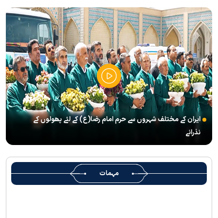
انعقاد
’’قائد الامۃ‘‘ کے عنوان سے لائیو ٹی وی پروگرام
رہبرشہید کے سوگواروں کے لئے کرامت رضوی فاؤنڈیشن کی جانب سے
پذیرائي کا وسیع انتظام
(( آقای شہید ایران )) نامی چار جلدوں پر مشتمل کتاب منظرعام پر
آگئی
شہید رہبر(رح) ایک قرآنی نابغہ اور قرآنی احکامات پرعمل کرنے والی
شخصیت تھے؛ استاد پناہی
ایران کے مختلف شہروں سے حرم امام رضا(ع) کے لئے پھولوں کے
رہبرشہید کے وداع کے ا یام میں حرم مطہر رضوی بند نہيں ہوگا
نذرانے
رہبرشہید ( رحمت اللہ علیہ ) کی یاد میں رضوی کتابخانہ اور میوزیمز
میں تعزیتی جلسوں اور خصوصی پروگراموں کا انعقاد
روضہ منورہ امام رضا(ع) کے خدام ، سوگوار زائرین کو کھانے اور رہائش
مہمات
کی خدمات فراہم کرنے کے لئے تیار ہیں
جارجیا کے 130 رکنی مذہبی و ثقافتی وفد کا حرم امام رضا(ع) کے خدام
کی جانب سےخصوصی استقبال